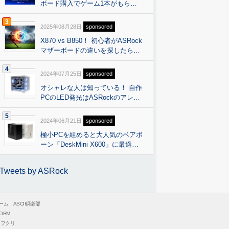
ボード購入でゲーム1本がもら…
3
2025年08月28日
sponsored
X870 vs B850！ 初⼼者がASRock
マザーボードの違いを探したら…
4
2024年07月25日
sponsored
オシャレな人は知っている！ 自作
PCのLED発光はASRockのアレ…
5
2024年06月21日
sponsored
極小PCを組めると大人気のベアボ
ーン「DeskMini X600」に最適…
Tweets by ASRock
ーム
ASCII倶楽部
ORM
ソフクリ