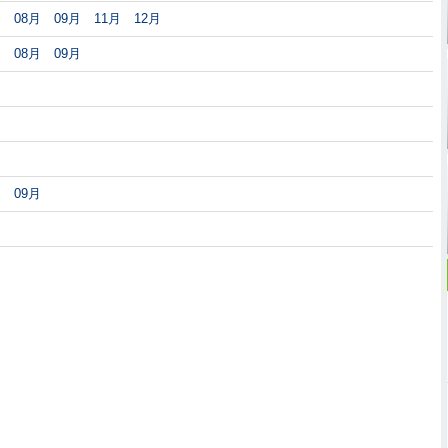
月
08月
09月
11月
12月
月
08月
09月
月
月
09月