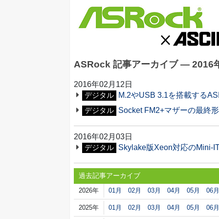
ASRock 記事アーカイブ ― 2016
2016年02月12日
M.2やUSB 3.1を搭載するAS
デジタル
Socket FM2+マザーの最終形
デジタル
2016年02月03日
Skylake版Xeon対応のMin
デジタル
過去記事アーカイブ
2026年
01月
02月
03月
04月
05月
06
2025年
01月
02月
03月
04月
05月
06