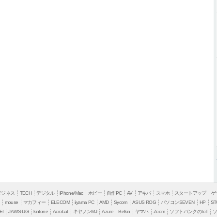
ビジネス
TECH
デジタル
iPhone/Mac
ホビー
自作PC
AV
アキバ
スマホ
スタートアップ
ゲ
mouse
マカフィー
ELECOM
iiyama PC
AMD
Sycom
ASUS ROG
パソコンSEVEN
HP
ST
EI
JAWS-UG
kintone
Acrobat
キヤノンMJ
Azure
Belkin
ヤマハ
Zoom
ソフトバンクのIoT