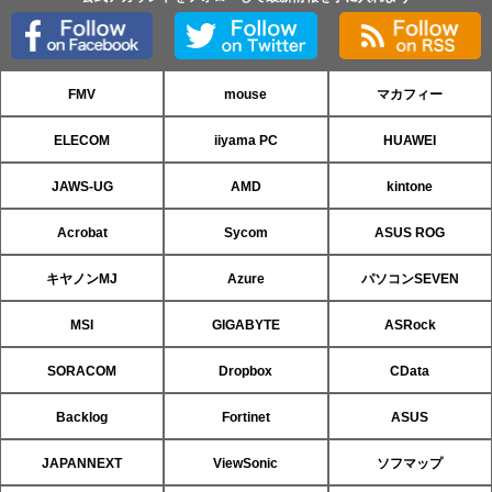
FMV
mouse
マカフィー
ELECOM
iiyama PC
HUAWEI
JAWS-UG
AMD
kintone
Acrobat
Sycom
ASUS ROG
キヤノンMJ
Azure
パソコンSEVEN
MSI
GIGABYTE
ASRock
SORACOM
Dropbox
CData
Backlog
Fortinet
ASUS
JAPANNEXT
ViewSonic
ソフマップ