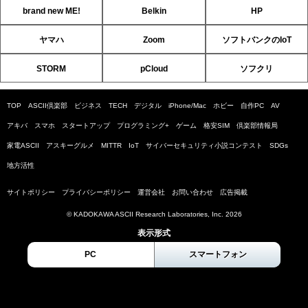
brand new ME!
Belkin
HP
ヤマハ
Zoom
ソフトバンクのIoT
STORM
pCloud
ソフクリ
TOP
ASCII倶楽部
ビジネス
TECH
デジタル
iPhone/Mac
ホビー
自作PC
AV
アキバ
スマホ
スタートアップ
プログラミング+
ゲーム
格安SIM
倶楽部情報局
家電ASCII
アスキーグルメ
MITTR
IoT
サイバーセキュリティ小説コンテスト
SDGs
地方活性
サイトポリシー
プライバシーポリシー
運営会社
お問い合わせ
広告掲載
© KADOKAWA ASCII Research Laboratories, Inc. 2026
表示形式
PC
スマートフォン