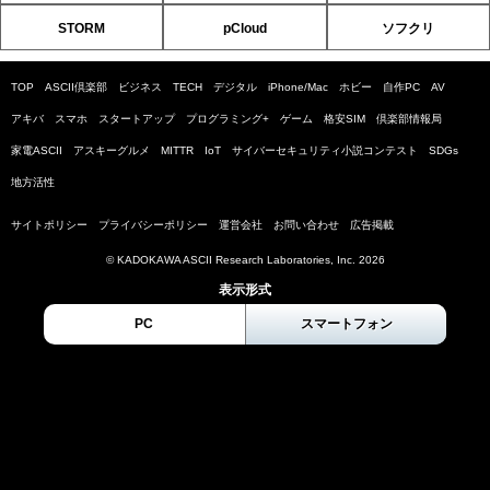
STORM
pCloud
ソフクリ
TOP
ASCII倶楽部
ビジネス
TECH
デジタル
iPhone/Mac
ホビー
自作PC
AV
アキバ
スマホ
スタートアップ
プログラミング+
ゲーム
格安SIM
倶楽部情報局
家電ASCII
アスキーグルメ
MITTR
IoT
サイバーセキュリティ小説コンテスト
SDGs
地方活性
サイトポリシー
プライバシーポリシー
運営会社
お問い合わせ
広告掲載
© KADOKAWA ASCII Research Laboratories, Inc. 2026
表示形式
PC
スマートフォン