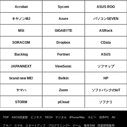
Acrobat
Sycom
ASUS ROG
キヤノンMJ
Azure
パソコンSEVEN
MSI
GIGABYTE
ASRock
SORACOM
Dropbox
CData
Backlog
Fortinet
ASUS
JAPANNEXT
ViewSonic
ソフマップ
brand new ME!
Belkin
HP
ヤマハ
Zoom
ソフトバンクのIoT
STORM
pCloud
ソフクリ
TOP
ASCII倶楽部
ビジネス
TECH
デジタル
iPhone/Mac
ホビー
自作PC
AV
アキバ
スマホ
スタートアップ
プログラミング+
ゲーム
格安SIM
倶楽部情報局