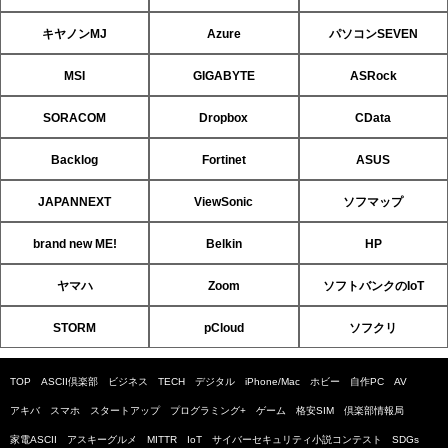
キヤノンMJ
Azure
パソコンSEVEN
MSI
GIGABYTE
ASRock
SORACOM
Dropbox
CData
Backlog
Fortinet
ASUS
JAPANNEXT
ViewSonic
ソフマップ
brand new ME!
Belkin
HP
ヤマハ
Zoom
ソフトバンクのIoT
STORM
pCloud
ソフクリ
TOP
ASCII倶楽部
ビジネス
TECH
デジタル
iPhone/Mac
ホビー
自作PC
AV
アキバ
スマホ
スタートアップ
プログラミング+
ゲーム
格安SIM
倶楽部情報局
家電ASCII
アスキーグルメ
MITTR
IoT
サイバーセキュリティ小説コンテスト
SDGs