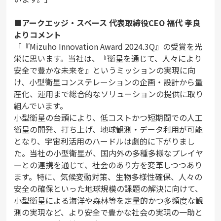
■アークエッジ・スペース 代表取締役CEO 福代 孝良
よりコメント
「『Mizuho Innovation Award 2024.3Q』の受賞を光
栄に思います。当社は、『衛星を通じて、人々により
安全で豊かな未来を』というミッションの実現に向
け、小型衛星コンステレーションの企画・設計から量
産化、運用まで総合的なソリューションの提供に取り
組んでいます。
小型衛星の台頭により、低コストかつ短期間での人工
衛星の開発、打ち上げ、地球観測・データ利用が可能
となり、宇宙利活用のハードルは劇的に下がりまし
た。当社の小型衛星が、国内外の多種多様なプレイヤ
ーとの連携を通じて、社会のあり方を変革しつつあり
ます。特に、気候変動対策、生物多様性確保、人々の
安全の確保といった地球規模の課題の解決に向けて、
小型衛星による海洋や森林等を定量的かつ多頻度な観
測の実現など、より安全で豊かな社会の実現の一助と