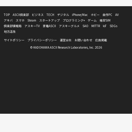
TOP
ASCII倶楽部
ビジネス
TECH
デジタル
iPhone/Mac
ホビー
自作PC
AV
アキバ
スマホ
Steam
スタートアップ
プログラミング+
ゲーム
格安SIM
倶楽部情報局
アスキーTV
家電ASCII
アスキーグルメ
SAO
MITTR
IoT
SDGs
地方活性
サイトポリシー
プライバシーポリシー
運営会社
お問い合わせ
広告掲載
© KADOKAWA ASCII Research Laboratories, Inc. 2026