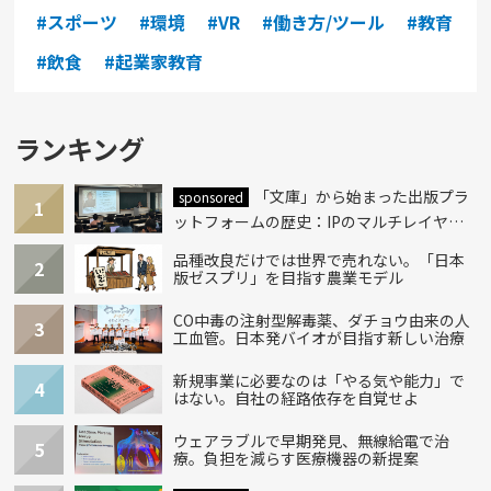
#スポーツ
#環境
#VR
#働き方/ツール
#教育
#飲食
#起業家教育
ランキング
「文庫」から始まった出版プラ
sponsored
1
ットフォームの歴史：IPのマルチレイヤー
化とAI時代への挑戦
品種改良だけでは世界で売れない。「日本
2
版ゼスプリ」を目指す農業モデル
CO中毒の注射型解毒薬、ダチョウ由来の人
3
工血管。日本発バイオが目指す新しい治療
新規事業に必要なのは「やる気や能力」で
4
はない。自社の経路依存を自覚せよ
ウェアラブルで早期発見、無線給電で治
5
療。負担を減らす医療機器の新提案