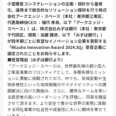
小型衛星コンステレーションの企画・設計から量産
化、運用まで総合的なソリューション提供を行う株式
会社アークエッジ・スペース（本社：東京都江東区、
代表取締役CEO ：福代 孝良、以下「アークエッジ・
スペース」）は、株式会社みずほ銀行（本社：東京都
千代田区、頭取：加藤 勝彦、以下 「みずほ銀行」）
が四半期ごとに有望なイノベーション企業を表彰する
「Mizuho Innovation Award 2024.3Q」受賞企業に
選定されたことをお知らせします。
■受賞理由（みずほ銀行より）
「アークエッジ・スペースは、世界最先端の超小型人
工衛星事業のフロンティアとして、多種多様なミッシ
ョンに果敢に挑戦されており、中でも、気候変動や生
物多様性といった地球規模のサステナビリティへの課
題解決に向けた取組み、さらに、優秀なチームを率い
る経営者の高いリーダーシップを評価し、同賞を贈呈
させて頂きます。より安全で豊かな世界の実現に貢献
する同社事業の社会性や成長性に大いに期待を寄せて
います。」