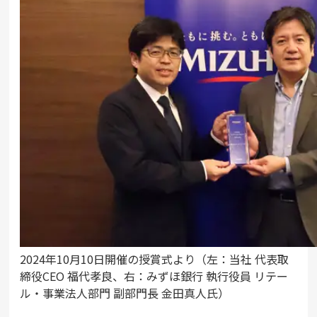
2024年10月10日開催の授賞式より（左：当社 代表取
締役CEO 福代孝良、右：みずほ銀行 執行役員 リテー
ル・事業法人部門 副部門長 金田真人氏）