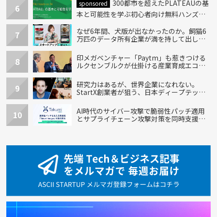
300都市を超えたPLATEAUの基
sponsored
6
本と可能性を学ぶ初心者向け無料ハンズオ
ン開催！
なぜ6年間、犬版が出なかったのか。飼猫6
7
万匹のデータ所有企業が満を持して出し
た“犬用”「うちの子」の首輪
印メガベンチャー「Paytm」も惹きつける
8
ルクセンブルクが仕掛ける産業育成エコシ
ステム
研究力はあるが、世界企業になれない。
9
StartX創業者が狙う、日本ディープテック
の再設計
AI時代のサイバー攻撃で脆弱性パッチ適用
10
とサプライチェーン攻撃対策を同時支援す
る新機能