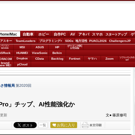
Phone/Mac
自動車
ホビー
自作PC
AV
アキバ
スマホ
ゲ
スタートアップ
アスキー
TeamLeaders
プログラミング+
SDGs
地方活性
PUACL2026
ChallengersJP
パソコン
ゲーミングPC
MSI
ASUS
HP
STORM
SEVEN
ASRock
HUAWEI
ViewSonic
Belkin
ソフトバンクの
Dropbox
CData
Backlog
Fortinet
ヤマハ
Zoom
ORACOM
IoT
brand
pCloud
new ME!
わさ情報局
第2020回
 Pro」チップ、AI性能強化か
分更新
文● 篠原修司
お気に入り
一覧