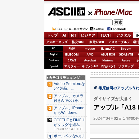
ASCII.jp
iPhone/Mac
トップ
AI
IoT
ビジネス
TECH
デジタル
i
アスキーキッズ
格安SIM
家電ASCII
アスキーグルメ
週刊
FMV
mouse
iiyamaPC
Sycom
PC
ELECOM
AMD
ASUS ROG
Digital
GIGABYTE
JAWS
Acrobat
kintone
Azure
Business
S
JAPANNEXT
マカフィー
キヤノンMJ
ソフマップ
Special
Adobe Premiereな
篠原修司のアップルう
ど4製品、...
アップル、カメラ
ダイサイズが大きく
付きAirPodsを年
内...
アップル「A18
アップル、iPhone
からWindows...
2024年04月02日 17時00
GOETHEとFINCHI
がタッグを組み...
FINCHI on GOETHE
ボールペンなのにi