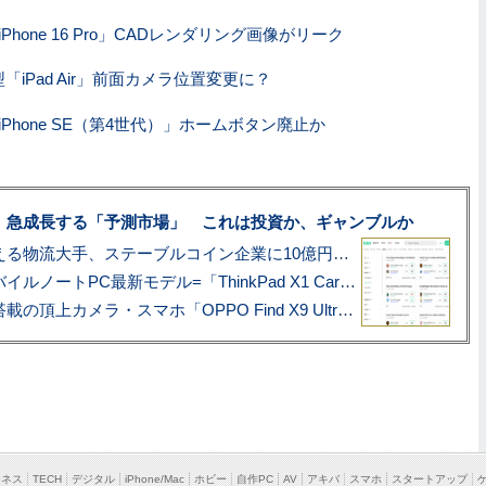
Phone 16 Pro」CADレンダリング画像がリーク
「iPad Air」前面カメラ位置変更に？
Phone SE（第4世代）」ホームボタン廃止か
、急成長する「予測市場」 これは投資か、ギャンブルか
アマゾン配送を支える物流大手、ステーブルコイン企業に10億円投資のワケ
あこがれの旗艦モバイルノートPC最新モデル=「ThinkPad X1 Carbon Gen 14 Aura Edition」実機レビュー
ハッセルブラッド搭載の頂上カメラ・スマホ「OPPO Find X9 Ultra」実写レビュー=プロが本気で徹底撮影しました!!
ジネス
TECH
デジタル
iPhone/Mac
ホビー
自作PC
AV
アキバ
スマホ
スタートアップ