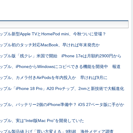
ップル新型Apple TVとHomePod mini、今秋ついに登場？
ップル初のタッチ対応MacBook、早ければ年末発売か
ップル版「残クレ」米国で開始 iPhone 17eは月額約2900円から
ップル、iPhoneからWindowsにコピペできる機能を開発中 報道
ップル、カメラ付きAirPodsを年内投入か 早ければ9月に
ップル「iPhone 18 Pro」A20 Proチップ、2nmと新技術で大幅進化
ップル、バッテリー2個のiPhone準備中？ iOS 27ベータ版に手がか
ップル、実は“Intel版Mac Pro”を開発していた
ップル製品値上げ「買い方変える」9割超 海外メディア調査