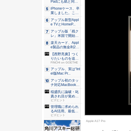
Padにも紙と同じ
滑ら...
iPhoneケース、卒
業しました。これ
か...
アップル新型Appl
e TVとHomeP...
アップル版「残ク
レ」米国で開始 i
Pho...
楽天カード、Appl
e製品の無金利24
回...
【西野亮廣】つく
りたいものを追求
できる環...
FINCHI on GOETHE
アップル、実は“Int
el版Mac Pr...
アップル初のタッ
チ対応MacBook、
早...
稲盛氏に論破・叱
責され目が覚め
た。経営者...
ビズヒント
管理職に求められ
るAI活用。最低限
やるべ...
ビズヒント
Apple A17 Pro