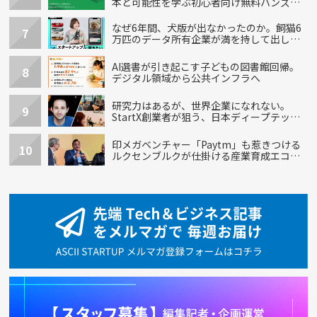
本と可能性を学ぶ初心者向け無料ハンズオ
ン開催！
なぜ6年間、犬版が出なかったのか。飼猫6
7
万匹のデータ所有企業が満を持して出し
た“犬用”「うちの子」の首輪
AI選書が引き起こす子どもの図書館回帰。
8
デジタル領域から公共インフラへ
研究力はあるが、世界企業になれない。
9
StartX創業者が狙う、日本ディープテック
の再設計
印メガベンチャー「Paytm」も惹きつける
10
ルクセンブルクが仕掛ける産業育成エコシ
ステム