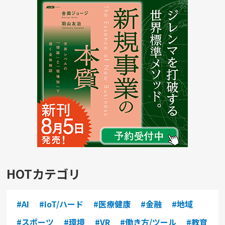
HOTカテゴリ
#AI
#IoT/ハード
#医療健康
#金融
#地域
#スポーツ
#環境
#VR
#働き方/ツール
#教育