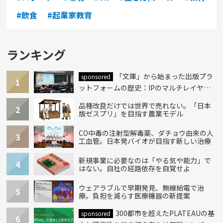
#飲食
#起業家教育
ランキング
「文庫」から始まった出版プラ
sponsored
1
ットフォームの歴史：IPのマルチレイヤー
化とAI時代への挑戦
品種改良だけでは世界で売れない。「日本
2
版ゼスプリ」を目指す農業モデル
CO中毒の注射型解毒薬、ダチョウ由来の人
3
工血管。日本発バイオが目指す新しい治療
新規事業に必要なのは「やる気や能力」で
4
はない。自社の経路依存を自覚せよ
ウェアラブルで早期発見、無線給電で治
5
療。負担を減らす医療機器の新提案
300都市を超えたPLATEAUの基
sponsored
6