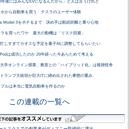
10年後にはみんなEVになるんだから」と人は言うけれど
マホから自動車を買う テスラのユーザー体験
sla Model 3をポチるまで 決め手は航続距離と乗り心地
スラを買ったワケ 最大の動機は「リスク回避」
忙しすぎてカオスな予定を量子AIに調整してもらいたい
iPodは成功したのか 20年経った今あらためて考える
大学オンライン授業、教室との「ハイブリッド化」は複雑怪奇
トランプ大統領が巨大ITに締め出された事態の重み
ップルは本当に電気自動車を作るのか
この連載の一覧へ
ーとスクエアの創業者がディズニー取締役に選出