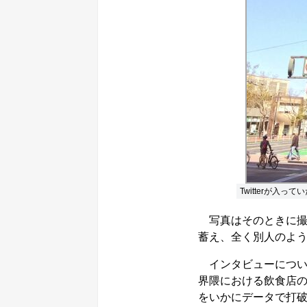
Twitterが入って
写真はそのときに撮
蓄え、全く別人のよ
インタビューについては
界隈における飲食店
をいかにデータで打