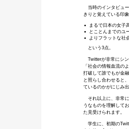
当時のインタビューの
きりと覚えている印
まるで日本の女子
とことんまでのユ
よりフラットな社
という3点。
Twitterが非常
「社会の情報血流のよ
打破して誰でもが金
と照らし合わせると
ているのかがにじみ
それ以上に、非常に
うなものを理解して
た見受けられます。
学生に、初期のTwi