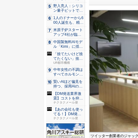
こ販...
野入亮人：シリコ
ン量子ビットで大
規模化の...
1人のドナーから6
00人誕生も、精子
提供...
米原子炉スタート
アップ4社が臨界
達成、原...
中国製無料AIモデ
ル「Kimi」に揺れ
る...
「捨てたいけど捨
てたくない」捨て
活に悩ん...
UR都市機構
中年女性の不調は
すべてホルモンの
せい？ ...
賢いAIほど偏見を
持つ、採用AIの落
とし...
【DM発送業界激
震】コストを抑え
た配達な...
チクタクメール便
【あの会社も使っ
てる！】DM発送
なら絶対...
チクタクメール便
ツイッター創業者のジャック