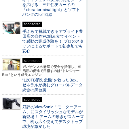
を広げる 三井住友カードの
「stera terminal light」とソフト
バンクのIoT回線
sponsored
手ぶらで挑戦できるアプライド豊
田店の自作PC組み立てイベント
で感動の完成体験を！ プロのスタ
ッフによるサポートで初参加でも
安心
sponsored
ガバナンスの徹底で安全を担保し、AI
活用の促進で目指すのは“トレジャー
Box”という成長エンジン
“120TB消失危機”を救ったBox。
ゼネラルが挑むグローバルデータ
統合の舞台裏
sponsored
好評のViewSonic「モニターアー
ム」にスタイリッシュなモデルが
新登場！ アームの動きがスムーズ
で、机も広く使えてデスクトップ
環境が激変した