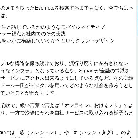
メモを取ったEvernoteを検索するまでもなく、今でもはっ
象は、
高生と話しているかのようなモバイルネイティブ
ーザー視点と社内でのその実践
会をいかに構築していくか？というグランドデザイン
にシンプルな構造を保ち続けており、流行り廃りに左右されない
うなインフラ」となっている点や、Squareが金融の常識を
融サービスにアクセス出来るようにしている点など、その実績
、ドーシー氏がデジタルを用いてどのような社会を作ろうとし
出ていることがわかります。
柔軟で、緩い言葉で言えば「オンラインにおけるノリ」のよ
おり、一方で冷静にそれを自社サービスに取り入れる様子もま
tterには「@（メンション）」や「#（ハッシュタグ）」のよ