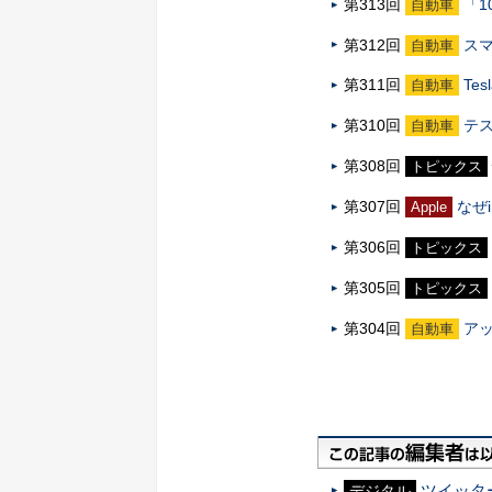
第313回
「
自動車
第312回
ス
自動車
第311回
Te
自動車
第310回
テ
自動車
第308回
トピックス
第307回
なぜ
Apple
第306回
トピックス
第305回
トピックス
第304回
ア
自動車
ツイッタ
デジタル