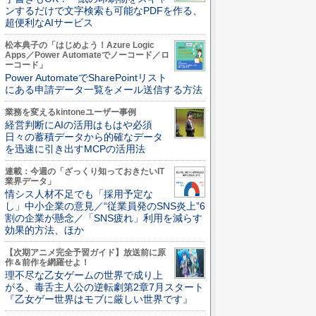
ンするだけで文字検索も可能なPDFを作る、
超便利なAIサービス
松本典子の「はじめよう！Azure Logic
Apps／Power Automateでノーコード／ロ
ーコード」
Power AutomateでSharePointリスト
にある申請データ一覧をメール送信する方法
業務を変えるkintoneユーザー事例
経営判断にAIの活用はもはや必須
日々の蓄積データから的確なデータ
を迅速に引き出すMCPの活用法
連載：今週の「ざっくり知っておきたいIT
業界データ」
情シス人材不足でも「採用予定な
し」中小企業の意見／“従業員発のSNS炎上”6
割の企業が懸念／「SNS疲れ」利用を減らす
効果的方法、ほか
【次期アニメ完全予習ガイド】放送前に原
作＆前作を網羅せよ！
理不尽な乙女ゲームの世界で成り上
がる、毒舌主人公の逆転劇第2章7月スタート
『乙女ゲー世界はモブに厳しい世界です』