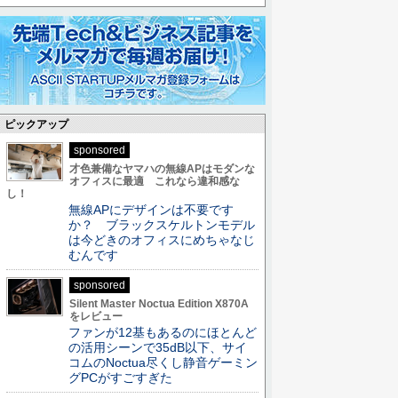
ピックアップ
sponsored
才色兼備なヤマハの無線APはモダンな
オフィスに最適 これなら違和感な
し！
無線APにデザインは不要です
か？ ブラックスケルトンモデル
は今どきのオフィスにめちゃなじ
むんです
sponsored
Silent Master Noctua Edition X870A
をレビュー
ファンが12基もあるのにほとんど
の活用シーンで35dB以下、サイ
コムのNoctua尽くし静音ゲーミン
グPCがすごすぎた