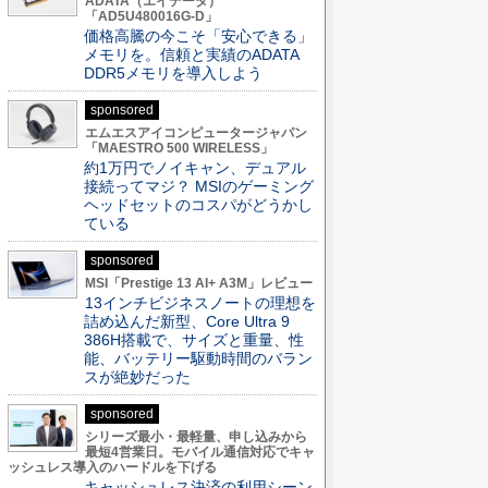
ADATA（エイデータ）
「AD5U480016G-D」
価格高騰の今こそ「安心できる」
メモリを。信頼と実績のADATA
DDR5メモリを導入しよう
sponsored
エムエスアイコンピュータージャパン
「MAESTRO 500 WIRELESS」
約1万円でノイキャン、デュアル
接続ってマジ？ MSIのゲーミング
ヘッドセットのコスパがどうかし
ている
sponsored
MSI「Prestige 13 AI+ A3M」レビュー
13インチビジネスノートの理想を
詰め込んだ新型、Core Ultra 9
386H搭載で、サイズと重量、性
能、バッテリー駆動時間のバラン
スが絶妙だった
sponsored
シリーズ最小・最軽量、申し込みから
最短4営業日。モバイル通信対応でキャ
ッシュレス導入のハードルを下げる
キャッシュレス決済の利用シーン