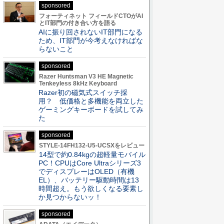
sponsored
フォーティネット フィールドCTOがAI
とIT部門の付き合い方を語る
AIに振り回されないIT部門になる
ため、IT部門が今考えなければな
らないこと
sponsored
Razer Huntsman V3 HE Magnetic
Tenkeyless 8kHz Keyboard
Razer初の磁気式スイッチ採
用？ 低価格と多機能を両立した
ゲーミングキーボードを試してみ
た
sponsored
STYLE-14FH132-U5-UCSXをレビュー
14型で約0.84kgの超軽量モバイル
PC！CPUはCore Ultraシリーズ3
でディスプレーはOLED（有機
EL）、バッテリー駆動時間は13
時間超え。もう欲しくなる要素し
か見つからないッ！
sponsored