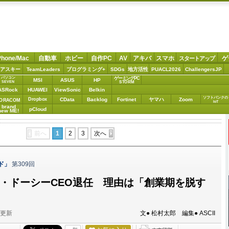
Phone/Mac
自動車
ホビー
自作PC
AV
アキバ
スマホ
ゲ
スタートアップ
アスキー
TeamLeaders
プログラミング+
SDGs
地方活性
PUACL2026
ChallengersJP
パソコン
ゲーミングPC
MSI
ASUS
HP
STORM
SEVEN
ASRock
HUAWEI
ViewSonic
Belkin
ソフトバンクの
Dropbox
CData
Backlog
Fortinet
ヤマハ
Zoom
ORACOM
IoT
brand
pCloud
new ME!
前へ
1
2
3
次へ
ド」
第309回
ャック・ドーシーCEO退任 理由は「創業期を脱す
分更新
文● 松村太郎 編集● ASCII