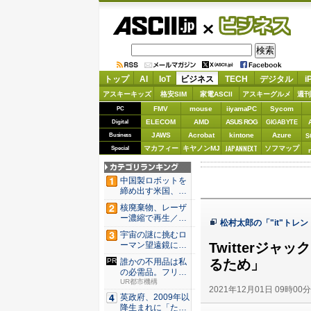
ASCII.jp
ビジネス
トップ
AI
IoT
ビジネス
TECH
デジタル
i
アスキーキッズ
格安SIM
家電ASCII
アスキーグルメ
週刊
FMV
mouse
iiyamaPC
Sycom
PC
ELECOM
AMD
ASUS ROG
Digital
GIGABYTE
JAWS
Acrobat
kintone
Azure
Business
S
JAPANNEXT
マカフィー
キヤノンMJ
ソフマップ
Special
中国製ロボットを
締め出す米国、そ
の研究は...
核廃棄物、レーザ
ー濃縮で再生／ブ
松村太郎の「"it"トレン
タ腎臓、...
宇宙の謎に挑むロ
Twitterジ
ーマン望遠鏡に加
わった、...
るため」
誰かの不用品は私
の必需品。フリマ
に参加し...
UR都市機構
2021年12月01日 09時00
英政府、2009年以
降生まれに「たば