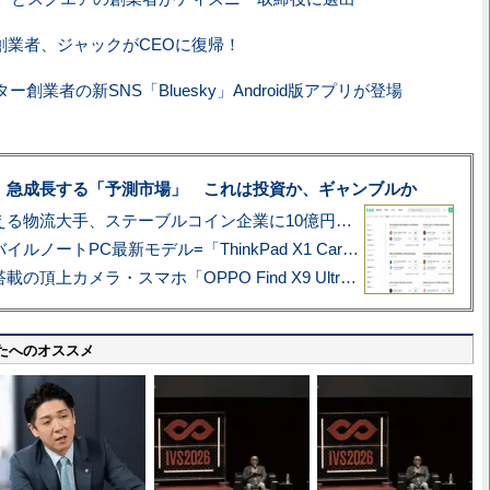
ter創業者、ジャックがCEOに復帰！
ー創業者の新SNS「Bluesky」Android版アプリが登場
、急成長する「予測市場」 これは投資か、ギャンブルか
アマゾン配送を支える物流大手、ステーブルコイン企業に10億円投資のワケ
あこがれの旗艦モバイルノートPC最新モデル=「ThinkPad X1 Carbon Gen 14 Aura Edition」実機レビュー
ハッセルブラッド搭載の頂上カメラ・スマホ「OPPO Find X9 Ultra」実写レビュー=プロが本気で徹底撮影しました!!
たへのオススメ