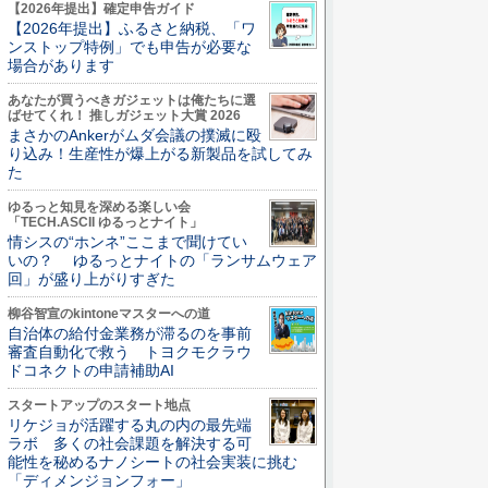
【2026年提出】確定申告ガイド
【2026年提出】ふるさと納税、「ワ
ンストップ特例」でも申告が必要な
場合があります
あなたが買うべきガジェットは俺たちに選
ばせてくれ！ 推しガジェット大賞 2026
まさかのAnkerがムダ会議の撲滅に殴
り込み！生産性が爆上がる新製品を試してみ
た
ゆるっと知見を深める楽しい会
「TECH.ASCII ゆるっとナイト」
情シスの“ホンネ”ここまで聞けてい
いの？ ゆるっとナイトの「ランサムウェア
回」が盛り上がりすぎた
柳谷智宣のkintoneマスターへの道
自治体の給付金業務が滞るのを事前
審査自動化で救う トヨクモクラウ
ドコネクトの申請補助AI
スタートアップのスタート地点
リケジョが活躍する丸の内の最先端
ラボ 多くの社会課題を解決する可
能性を秘めるナノシートの社会実装に挑む
「ディメンジョンフォー」