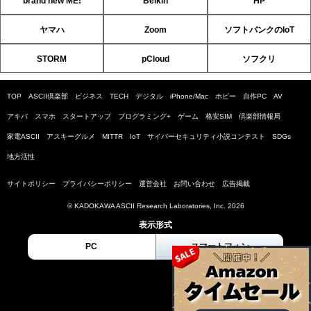
brand new ME!
Belkin
HP
ヤマハ
Zoom
ソフトバンクのIoT
STORM
pCloud
ソフクリ
TOP
ASCII倶楽部
ビジネス
TECH
デジタル
iPhone/Mac
ホビー
自作PC
AV
アキバ
スマホ
スタートアップ
プログラミング+
ゲーム
格安SIM
倶楽部情報局
家電ASCII
アスキーグルメ
MITTR
IoT
サイバーセキュリティ小説コンテスト
SDGs
地方活性
サイトポリシー
プライバシーポリシー
運営会社
お問い合わせ
広告掲載
© KADOKAWA ASCII Research Laboratories, Inc. 2026
表示形式
PC
スマートフォン