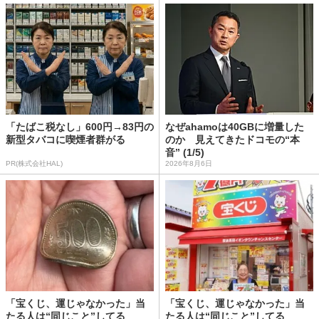
「たばこ税なし」600円→83円の
なぜahamoは40GBに増量した
新型タバコに喫煙者群がる
のか 見えてきたドコモの“本
音” (1/5)
PR(株式会社HAL)
2026年8月6日
「宝くじ、運じゃなかった」当
「宝くじ、運じゃなかった」当
たる人は“同じこと”してる
たる人は“同じこと”してる