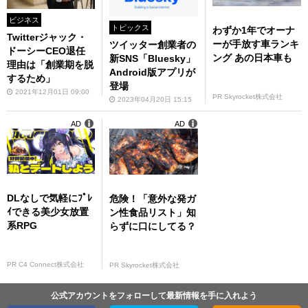
ビジネス
トピックス
わずか1年でオーナ
Twitterジャック・
ーが手放す車ランキ
ツイッター創業者の
ドーシーCEO退任
ング あの日本車も
新SNS「Bluesky」
理由は「創業期を脱
Android版アプリが
するため」
登場
2021年12月01日 09:00
PR Skyrocket株式会社
2023年04月20日 15:15
AD
AD
DLなしで気軽にﾌﾟﾚ
危険！「意外な発ガ
ｲできる美少女放置
ン性食品リスト」知
系RPG
らずに口にしてる？
PR C4 Connect株式会社
PR Skyrocket株式会社
公式アカウントをフォローして最新情報を手に入れよう