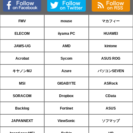
FMV
mouse
マカフィー
ELECOM
iiyama PC
HUAWEI
JAWS-UG
AMD
kintone
Acrobat
Sycom
ASUS ROG
キヤノンMJ
Azure
パソコンSEVEN
MSI
GIGABYTE
ASRock
SORACOM
Dropbox
CData
Backlog
Fortinet
ASUS
JAPANNEXT
ViewSonic
ソフマップ