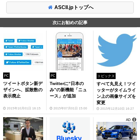
ASCII.jpトップへ
次にお勧めの記事
PC
PC
トピックス
ツイートボタン新デ
Twitterに“日本の
すべて丸見え！ツイ
ザインへ、拡散数の
み”の新機能「ニュ
ッターがタイムライ
表示廃止
ース」が追加
ン上の画像サイズを
変更
2015年10月01日 16:15
2015年07月01日 15:00
2015年12月10日 16:27
AD