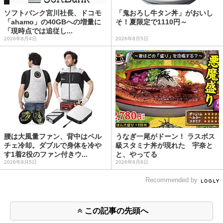
ソフトバンク宮川社長、ドコモ
「鬼おろし牛タン丼」がおいし
「ahamo」の40GBへの増量に
そ！夏限定で1110円～
「現時点では追従し...
2026年8月4日
2026年8月5日
腰は大風量ファン、背中はペル
うなぎ一尾がドーン！ ラスボス
チェ冷却。ダブルで身体を冷や
級スタミナ丼が現れた 宇奈と
す1着2役のファン付きウ...
と、やってる
2026年8月5日
2026年8月6日
Recommended by
この記事の先頭へ