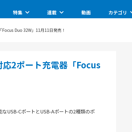
特集
連載
動画
カテゴリ
ートアップ
グローバルイベントピックアップ
このスタートアップに聞きたい
IoT/ハード
ocus Duo 32W」11月11日発売！
TUP
日本で核融合は産業になるのか。商用化の条件とは
ASCII STARTUP ライトニングトーク
地域
埼玉県のイノベーション創出拠点「渋沢MIX」
JID 2025 by ASCII STARTUP
VR
対応2ポート充電器「Focus
催の分散型ス
SusHi Tech Tokyo 2026で見えた実装フェーズの技
践ガイド
ASCII STARTUP ACADEMY
術
飲食
能なUSB-CポートとUSB-Aポートの2種類のポ