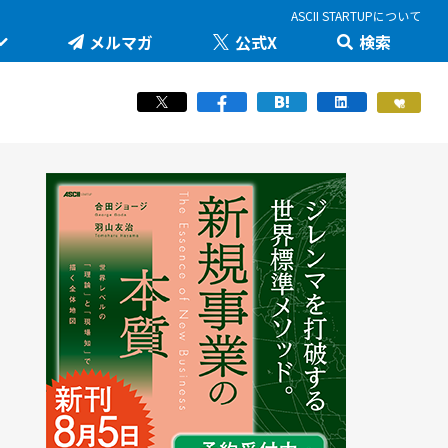
ASCII STARTUPについて
メルマガ
公式X
検索
未来を変える科学技術を追え！大学発の地味推しテ
JID 2026 by ASCII STARTUP
ック
医療健康
STARTUP×知財戦略
羽山友治の【新規事業が動く思考スイッチ】
スポーツ
ICTスタートアップリーグ
マスク・ド・アナライズのスタートアップ！人事！
働き方/ツール
堺市・中百舌鳥の社会課題解決型イノベーション
JAPAN INNOVATION DAY 2024
起業家教育