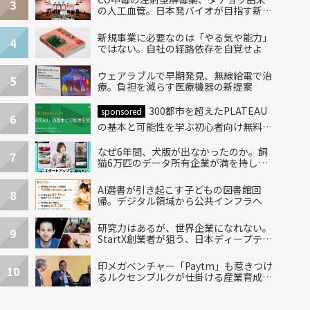
3
の人工血管。日本発バイオが目指す新し
い治療
新規事業に必要なのは「やる気や能力」
4
ではない。自社の経路依存を自覚せよ
ウェアラブルで早期発見、無線給電で治
5
療。負担を減らす医療機器の新提案
300都市を超えたPLATEAU
sponsored
6
の基本と可能性を学ぶ初心者向け無料ハ
ンズオン開催！
なぜ6年間、犬版が出なかったのか。飼
7
猫6万匹のデータ所有企業が満を持して
出した“犬用”「うちの子」の首輪
AI選書が引き起こす子どもの図書館回
8
帰。デジタル領域から公共インフラへ
研究力はあるが、世界企業になれない。
9
StartX創業者が狙う、日本ディープテッ
クの再設計
印メガベンチャー「Paytm」も惹きつけ
10
るルクセンブルクが仕掛ける産業育成エ
コシステム