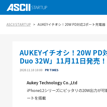
社会実装に向けた研究、技術 大学発スタ
ASCII STARTUP イベントピックアップ
がつくる未来を知る
AI
ASCII STARTUP
AUKEYイチオシ！20W PD対応2ポート充電器「F
ASCII STARTUP特別編集版「ASCII STAR
ASCII STARTUP TechDay 2025
tabloid」
金融
エコシステムの潮流
ASCII STARTUP 今週のイチオシ！
環境
AUKEYイチオシ！20W PD
ViennaUP、オーストリア・ウィーン開
オープンイノベーション入門：手引きと実
タートアップフェス
教育
Duo 32W」11月11日発売！
2020.11.10 10:00
PR TIMES
Aukey Technology Co.,Ltd
iPhone12シリーズにピッタリの20W出力が可
ートを搭載