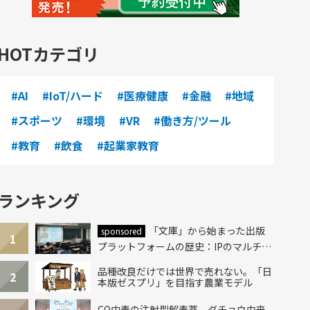
HOTカテゴリ
#AI
#IoT/ハード
#医療健康
#金融
#地域
#スポーツ
#環境
#VR
#働き方/ツール
#教育
#飲食
#起業家教育
ランキング
「文庫」から始まった出版
sponsored
1
プラットフォームの歴史：IPのマルチレ
イヤー化とAI時代への挑戦
品種改良だけでは世界で売れない。「日
2
本版ゼスプリ」を目指す農業モデル
CO中毒の注射型解毒薬、ダチョウ由来