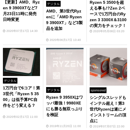
【更新】AMD、Ryz
Ryzen 5 3500を超
デジタル
en 9 3900XTなど7
える事も!?Zen 2ベ
AMD、第3世代Ryz
月23日11時に発売
ースで1万円台のRy
enに「AMD Ryzen
日時変更
zen 3 3300X＆3100
9 3900XT」など3製
の実力をチェック！
品を追加
2020年07月17日 14:30
2020年05月08日 03:20
2020年06月17日 13:40
デジタル
1万円台で6コア！第
デジタル
sponsored
3世代「Ryzen 5 35
Ryzen 9 3950Xはワ
シングルスレッドも
00」は低予算PC自
ッパ最強！9980XE
インテル超え！第3
作をどう変える？
にも勝る無双っぷり
世代Ryzenは遂にメ
を検証
インストリームの頂
2020年02月17日 11:00
点に
2019年11月20日 11:00
2019年07月07日 22:00