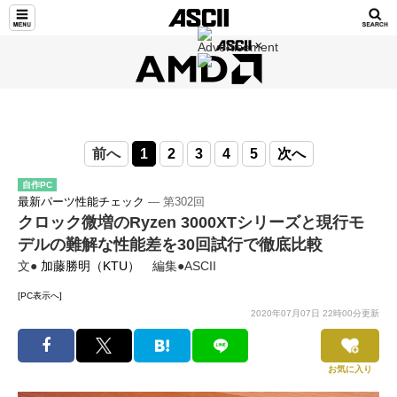
前へ
1
2
3
4
5
次へ
自作PC
最新パーツ性能チェック
― 第302回
クロック微増のRyzen 3000XTシリーズと現行モ
デルの難解な性能差を30回試行で徹底比較
文●
加藤勝明（KTU）
編集●ASCII
[PC表示へ]
2020年07月07日 22時00分更新
お気に入り