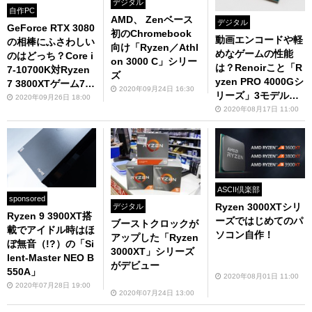
デジタル
自作PC
AMD、 Zenベース
デジタル
GeForce RTX 3080
初のChromebook
動画エンコードや軽
の相棒にふさわしい
向け「Ryzen／Athl
めなゲームの性能
のはどっち？Core i
on 3000 C」シリー
は？Renoirこと「R
7-10700K対Ryzen
ズ
yzen PRO 4000Gシ
7 3800XTゲーム7本
2020年09月24日 16:30
リーズ」3モデルを
比較
2020年09月26日 18:00
追加検証
2020年08月17日 11:00
ASCII倶楽部
sponsored
Ryzen 3000XTシリ
デジタル
Ryzen 9 3900XT搭
ーズではじめてのパ
ブーストクロックが
載でアイドル時はほ
ソコン自作！
アップした「Ryzen
ぼ無音（!?）の「Si
3000XT」シリーズ
lent-Master NEO B
がデビュー
550A」
2020年08月01日 11:00
2020年07月28日 19:00
2020年07月24日 13:00