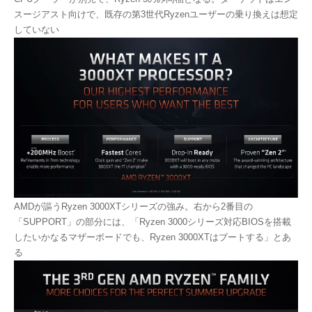
スージアスト向けで、既存の第3世代Ryzenユーザーの乗り換えは想定
していない
AMDが謳うRyzen 3000XTシリーズの強み。右から2番目の
「SUPPORT」の部分には、「Ryzen 3000シリーズ対応BIOSを搭載
したいかなるマザーボードでも、Ryzen 3000XTはブートする」とあ
る