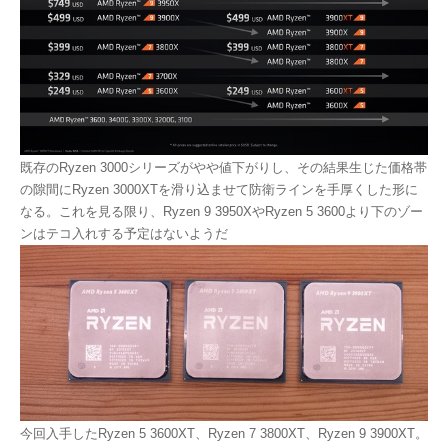
既存のRyzen 3000シリーズがやや値下がりし、その結果生じた価格帯
の隙間にRyzen 3000XTを滑り込ませて防衛ラインを手厚くした形に
なる。これを見る限り、Ryzen 9 3950XやRyzen 5 3600より下のゾー
ンはテコ入れする予定はないようだ
今回入手したRyzen 5 3600XT、Ryzen 7 3800XT、Ryzen 9 3900XT。