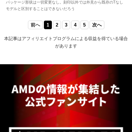
パッケージ形状は一切変更なし。刻印以外では外見から既存のTなし
モデルと区別することはできないだろう
前へ
1
2
3
4
5
次へ
本記事はアフィリエイトプログラムによる収益を得ている場合
があります