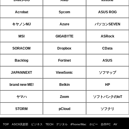
Acrobat
Sycom
ASUS ROG
キヤノンMJ
Azure
パソコンSEVEN
MSI
GIGABYTE
ASRock
SORACOM
Dropbox
CData
Backlog
Fortinet
ASUS
JAPANNEXT
ViewSonic
ソフマップ
brand new ME!
Belkin
HP
ヤマハ
Zoom
ソフトバンクのIoT
STORM
pCloud
ソフクリ
TOP
ASCII倶楽部
ビジネス
TECH
デジタル
iPhone/Mac
ホビー
自作PC
AV