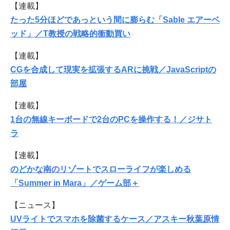
【連載】
たった5分ほどであっという間に膨らむ「Sable エアーベ
ッド」／T教授の戦略的衝動買い
【連載】
CGを合成して現実を拡張するARに挑戦／JavaScriptの
部屋
【連載】
1台の無線キーボードで2台のPCを操作する！／ジサト
ラ
【連載】
のどかな南のリゾートでスローライフが楽しめる
「Summer in Mara」／ゲーム部＋
【ニュース】
UVライトでスマホを除菌するケース／アスキー秋葉原情