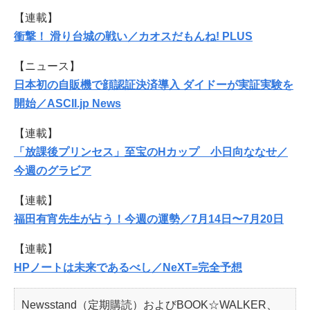
【連載】
衝撃！ 滑り台城の戦い／カオスだもんね! PLUS
【ニュース】
日本初の自販機で顔認証決済導入 ダイドーが実証実験を
開始／ASCII.jp News
【連載】
「放課後プリンセス」至宝のHカップ 小日向ななせ／
今週のグラビア
【連載】
福田有宵先生が占う！今週の運勢／7月14日〜7月20日
【連載】
HPノートは未来であるべし／NeXT=完全予想
Newsstand（定期購読）およびBOOK☆WALKER、