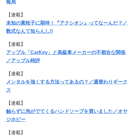
報局
【連載】
未知の素粒子に期待！『アクシオン』ってなーんだ？／
数式なんて知らんし!!
【連載】
アップル「CarKey」と高級車メーカーの不都合な関係
／アップル時評
【連載】
メンタルを強くする方法ってあるの？／週替わりギーク
ス
【連載】
触らずに泡がでてくるハンドソープを買いました／オヤ
ジホビー
【連載】