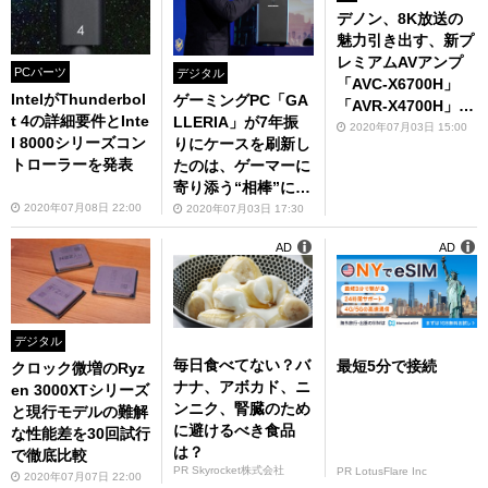
デノン、8K放送の
魅力引き出す、新プ
レミアムAVアンプ
PCパーツ
デジタル
「AVC-X6700H」
IntelがThunderbol
ゲーミングPC「GA
「AVR-X4700H」発
t 4の詳細要件とInte
LLERIA」が7年振
表
2020年07月03日 15:00
l 8000シリーズコン
りにケースを刷新し
トローラーを発表
たのは、ゲーマーに
寄り添う“相棒”にな
るため
2020年07月08日 22:00
2020年07月03日 17:30
AD
AD
デジタル
毎日食べてない？バ
最短5分で接続
クロック微増のRyz
ナナ、アボカド、ニ
en 3000XTシリーズ
ンニク、腎臓のため
と現行モデルの難解
に避けるべき食品
な性能差を30回試行
は？
で徹底比較
PR Skyrocket株式会社
PR LotusFlare Inc
2020年07月07日 22:00