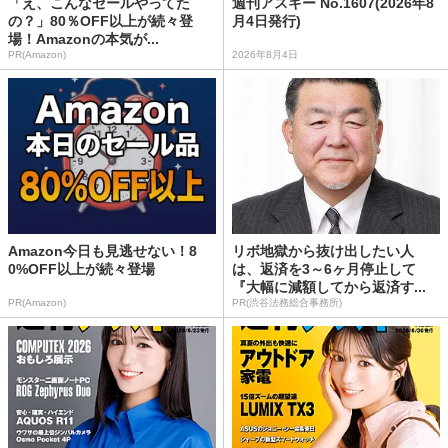
「え、こんなセールやってた
週刊アスキー No.1607(2026年8
の？」80％OFF以上が続々登
月4日発行)
場！Amazonの本気が...
PR(Amazon)
2026年8月4日
Amazon今日も見逃せない！8
リボ地獄から抜け出したい人
0%OFF以上が続々登場
は、返済を3～6ヶ月停止して
『大幅に減額してから返済す...
PR(Amazon)
PR(渋谷法務総合事務所)