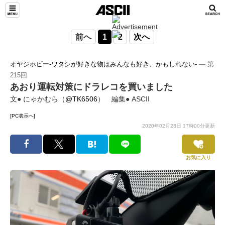
前へ
1
2
次へ
オヤジホビー-ワタシが好きな物はみんなも好き、かもしれない-
― 第
215回
あおり運転対策にドラレコを買いました
文● にゃかむら（
@TK6506
） 編集● ASCII
[PC表示へ]
2020年02月23日 17時00分更新
お気に入り