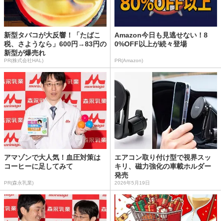
新型タバコが大反響！「たばこ
Amazon今日も見逃せない！8
税、さようなら」600円→83円の
0%OFF以上が続々登場
新型が爆売れ
PR(株式会社HAL)
PR(Amazon)
アマゾンで大人気！血圧対策は
エアコン取り付け型で視界スッ
コーヒーに足してみて
キリ、磁力強化の車載ホルダー
発売
PR(森永乳業)
2026年5月19日