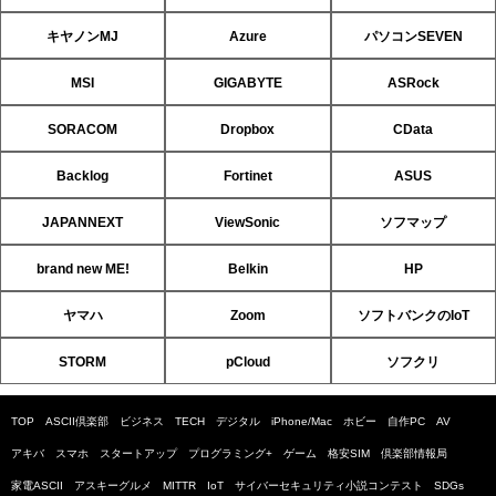
キヤノンMJ
Azure
パソコンSEVEN
MSI
GIGABYTE
ASRock
SORACOM
Dropbox
CData
Backlog
Fortinet
ASUS
JAPANNEXT
ViewSonic
ソフマップ
brand new ME!
Belkin
HP
ヤマハ
Zoom
ソフトバンクのIoT
STORM
pCloud
ソフクリ
TOP
ASCII倶楽部
ビジネス
TECH
デジタル
iPhone/Mac
ホビー
自作PC
AV
アキバ
スマホ
スタートアップ
プログラミング+
ゲーム
格安SIM
倶楽部情報局
家電ASCII
アスキーグルメ
MITTR
IoT
サイバーセキュリティ小説コンテスト
SDGs