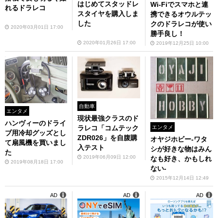
はじめてスタッドレ
Wi-Fiでスマホと連
れるドラレコ
スタイヤを購入しま
携できるオウルテッ
した
クのドラレコが使い
2020年03月01日 17:00
勝手良し！
2020年01月26日 17:00
2019年12月25日 10:00
自動車
エンタメ
現状最強クラスのド
ハンヴィーのドライ
ラレコ「コムテック
エンタメ
ブ用冷却グッズとし
ZDR026」を自腹購
オヤジホビー-ワタ
て扇風機を買いまし
入テスト
シが好きな物はみん
た
2019年06月09日 12:00
なも好き、かもしれ
2019年08月18日 17:00
ない-
2015年12月14日 12:49
AD
AD
AD