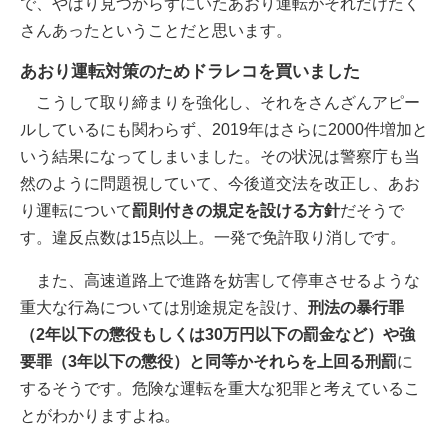
で、やはり見つからずにいたあおり運転がそれだけたく
さんあったということだと思います。
あおり運転対策のためドラレコを買いました
こうして取り締まりを強化し、それをさんざんアピー
ルしているにも関わらず、2019年はさらに2000件増加と
いう結果になってしまいました。その状況は警察庁も当
然のように問題視していて、今後道交法を改正し、あお
り運転について
罰則付きの規定を設ける方針
だそうで
す。違反点数は15点以上。一発で免許取り消しです。
また、高速道路上で進路を妨害して停車させるような
重大な行為については別途規定を設け、
刑法の暴行罪
（2年以下の懲役もしくは30万円以下の罰金など）や強
要罪（3年以下の懲役）と同等かそれらを上回る刑罰
に
するそうです。危険な運転を重大な犯罪と考えているこ
とがわかりますよね。