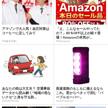
アマゾンで大人気！血圧対策は
「え、こんなセールやってた
コーヒーに足してみて
の？」80％OFF以上が続々登
場！Amazonの本気が...
PR(森永乳業)
PR(Amazon)
あなたの街は大丈夫？ 交通事故
高速道路のもしもに備えるなら
データから読み解く“地域の危な
これ。窓からペタッで済む「パ
いクセ”と身を守る防...
ープルセーバー」
2026年5月16日
2026年5月13日