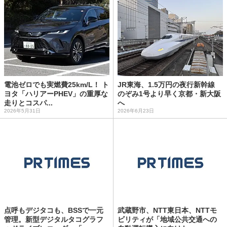
電池ゼロでも実燃費25km/L！ ト
JR東海、1.5万円の夜行新幹線
ヨタ「ハリアーPHEV」の重厚な
のぞみ1号より早く京都・新大阪
走りとコスパ...
へ
2026年5月31日
2026年6月23日
点呼もデジタコも、BSSで一元
武蔵野市、NTT東日本、NTTモ
管理。新型デジタルタコグラフ
ビリティが「地域公共交通への