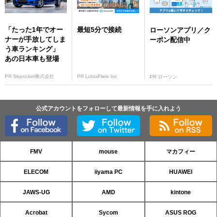
「たった1年でオー
最短5分で接続
ローソンアプリ／ク
ナーが手放してしま
ーポン配信中
う車ランキング」
あの日本車も登場
PR Skyrocket株式会社
PR LotusFlare Inc
PR ローソン
公式アカウントをフォローして最新情報を手に入れよう
FMV
mouse
マカフィー
ELECOM
iiyama PC
HUAWEI
JAWS-UG
AMD
kintone
Acrobat
Sycom
ASUS ROG