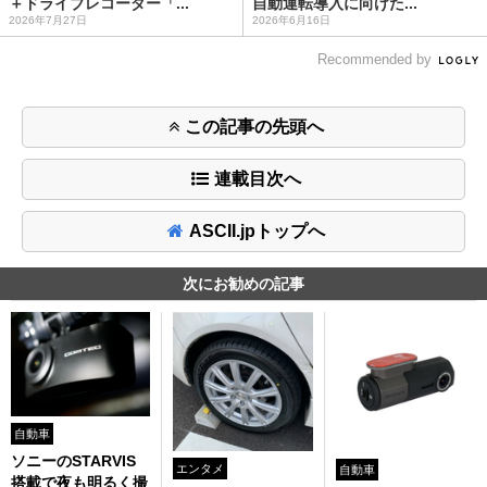
＋ドライブレコーダー「...
自動運転導入に向けた...
2026年7月27日
2026年6月16日
Recommended by
この記事の先頭へ
連載目次へ
ASCII.jpトップへ
次にお勧めの記事
自動車
ソニーのSTARVIS
エンタメ
自動車
搭載で夜も明るく撮