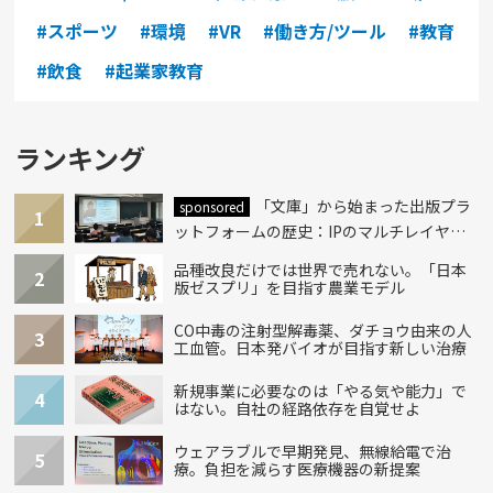
#スポーツ
#環境
#VR
#働き方/ツール
#教育
#飲食
#起業家教育
ランキング
「文庫」から始まった出版プラ
sponsored
1
ットフォームの歴史：IPのマルチレイヤー
化とAI時代への挑戦
品種改良だけでは世界で売れない。「日本
2
版ゼスプリ」を目指す農業モデル
CO中毒の注射型解毒薬、ダチョウ由来の人
3
工血管。日本発バイオが目指す新しい治療
新規事業に必要なのは「やる気や能力」で
4
はない。自社の経路依存を自覚せよ
ウェアラブルで早期発見、無線給電で治
5
療。負担を減らす医療機器の新提案