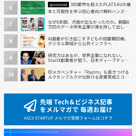
300都市を超えたPLATEAUの基
sponsored
6
本と可能性を学ぶ初心者向け無料ハンズオ
ン開催！
なぜ6年間、犬版が出なかったのか。飼猫6
7
万匹のデータ所有企業が満を持して出し
た“犬用”「うちの子」の首輪
AI選書が引き起こす子どもの図書館回帰。
8
デジタル領域から公共インフラへ
研究力はあるが、世界企業になれない。
9
StartX創業者が狙う、日本ディープテック
の再設計
印メガベンチャー「Paytm」も惹きつける
10
ルクセンブルクが仕掛ける産業育成エコシ
ステム