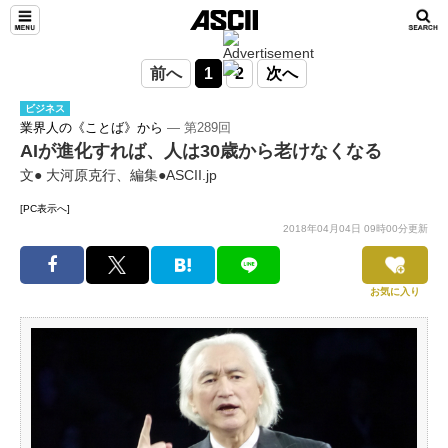
前へ
1
2
次へ
ビジネス
業界人の《ことば》から
― 第289回
AIが進化すれば、人は30歳から老けなくなる
文● 大河原克行、編集●ASCII.jp
[PC表示へ]
2018年04月04日 09時00分更新
お気に入り