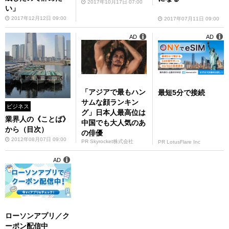
2017年10月17日 07:00
い」
2017年12月12日 09:00
2017年07月11日 09:00
AD
AD
「アジアで最もハン
最短5分で接続
サムな顔ランキン
ビジネス
グ」日本人最高位は
業界人の《ことば》
中国でも大人気のあ
から（目次）
の俳優
2012年08月07日 09:00
PR Skyrocket株式会社
PR LotusFlare Inc
AD
ローソンアプリ／ク
ーポン配信中