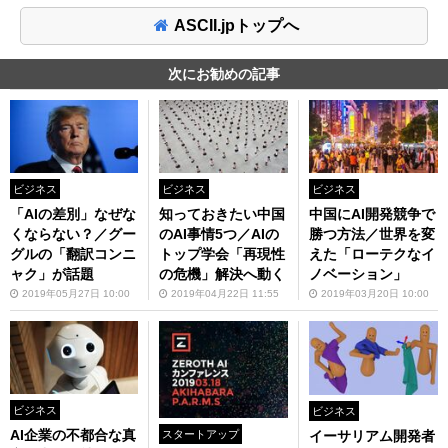
ASCII.jpトップへ
次にお勧めの記事
ビジネス
ビジネス
ビジネス
「AIの差別」なぜな
知っておきたい中国
中国にAI開発競争で
くならない？／グー
のAI事情5つ／AIの
勝つ方法／世界を変
グルの「翻訳コンニ
トップ学会「再現性
えた「ローテクなイ
ャク」が話題
の危機」解決へ動く
ノベーション」
2019年05月27日 10:00
2019年04月22日 11:55
2019年03月20日 10:00
ビジネス
ビジネス
AI企業の不都合な真
イーサリアム開発者
スタートアップ