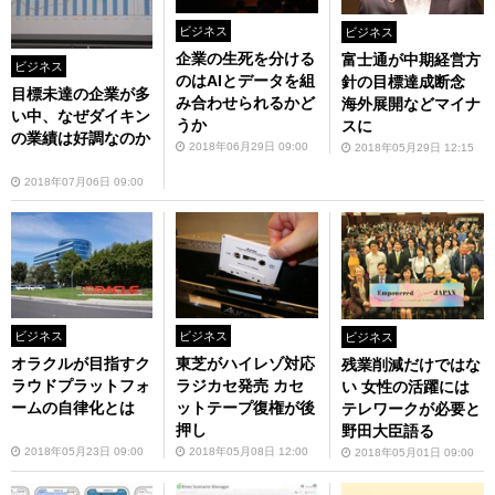
ビジネス
ビジネス
企業の生死を分ける
富士通が中期経営方
ビジネス
のはAIとデータを組
針の目標達成断念
目標未達の企業が多
み合わせられるかど
海外展開などマイナ
い中、なぜダイキン
うか
スに
の業績は好調なのか
2018年06月29日 09:00
2018年05月29日 12:15
2018年07月06日 09:00
ビジネス
ビジネス
ビジネス
オラクルが目指すク
東芝がハイレゾ対応
残業削減だけではな
ラウドプラットフォ
ラジカセ発売 カセ
い 女性の活躍には
ームの自律化とは
ットテープ復権が後
テレワークが必要と
押し
野田大臣語る
2018年05月23日 09:00
2018年05月08日 12:00
2018年05月01日 09:00