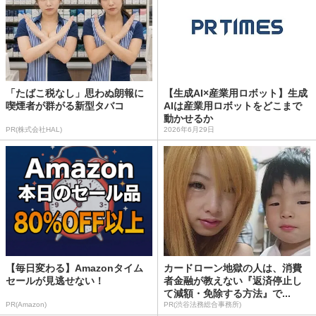
「たばこ税なし」思わぬ朗報に
【生成AI×産業用ロボット】生成
喫煙者が群がる新型タバコ
AIは産業用ロボットをどこまで
動かせるか
PR(株式会社HAL)
2026年6月29日
【毎日変わる】Amazonタイム
カードローン地獄の人は、消費
セールが見逃せない！
者金融が教えない『返済停止し
て減額・免除する方法』で...
PR(Amazon)
PR(渋谷法務総合事務所)