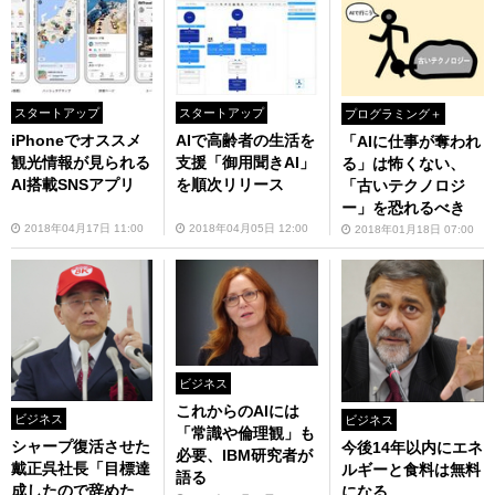
スタートアップ
スタートアップ
プログラミング＋
iPhoneでオススメ
AIで高齢者の生活を
「AIに仕事が奪われ
観光情報が見られる
支援「御用聞きAI」
る」は怖くない、
AI搭載SNSアプリ
を順次リリース
「古いテクノロジ
ー」を恐れるべき
2018年04月17日 11:00
2018年04月05日 12:00
2018年01月18日 07:00
ビジネス
これからのAIには
ビジネス
ビジネス
「常識や倫理観」も
シャープ復活させた
今後14年以内にエネ
必要、IBM研究者が
戴正呉社長「目標達
ルギーと食料は無料
語る
成したので辞めた
になる