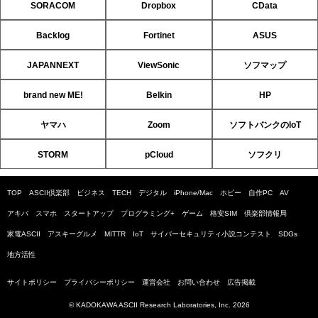
SORACOM
Dropbox
CData
Backlog
Fortinet
ASUS
JAPANNEXT
ViewSonic
ソフマップ
brand new ME!
Belkin
HP
ヤマハ
Zoom
ソフトバンクのIoT
STORM
pCloud
ソフクリ
TOP
ASCII倶楽部
ビジネス
TECH
デジタル
iPhone/Mac
ホビー
自作PC
AV
アキバ
スマホ
スタートアップ
プログラミング+
ゲーム
格安SIM
倶楽部情報局
家電ASCII
アスキーグルメ
MITTR
IoT
サイバーセキュリティ小説コンテスト
SDGs
地方活性
サイトポリシー
プライバシーポリシー
運営会社
お問い合わせ
広告掲載
© KADOKAWA ASCII Research Laboratories, Inc. 2026