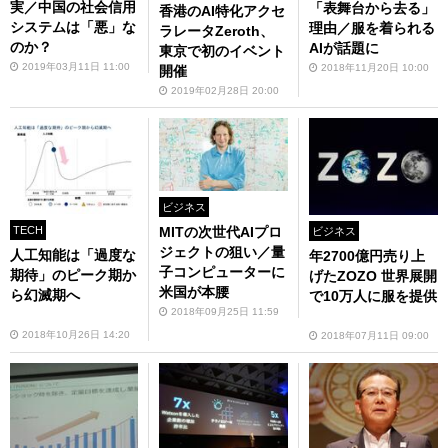
実／中国の社会信用
「表舞台から去る」
香港のAI特化アクセ
システムは「悪」な
理由／服を着られる
ラレータZeroth、
のか？
AIが話題に
東京で初のイベント
2019年03月11日 11:00
2018年11月20日 10:00
開催
2019年02月28日 20:00
ビジネス
MITの次世代AIプロ
TECH
ビジネス
ジェクトの狙い／量
人工知能は「過度な
年2700億円売り上
子コンピューターに
期待」のピーク期か
げたZOZO 世界展開
米国が本腰
ら幻滅期へ
で10万人に服を提供
2018年09月25日 11:59
2018年10月26日 14:20
2018年07月11日 09:00