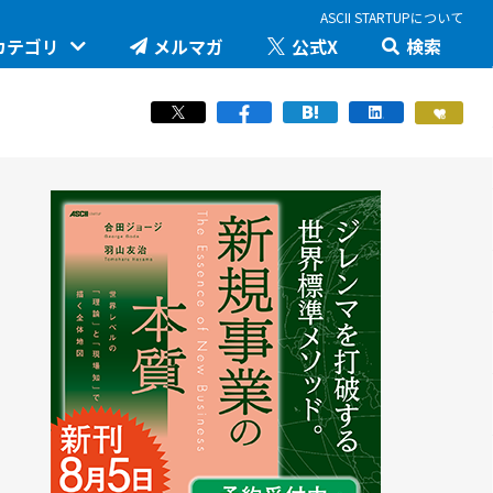
ASCII STARTUPについて
カテゴリ
メルマガ
公式X
検索
未来を変える科学技術を追え！大学発の
ップ
い
JID 2026 by ASCII STARTUP
地味推しテック
医療健康
か。商用化
羽山友治の【新規事業が動く思考スイッ
ングトーク
STARTUP×知財戦略
チ】
スポーツ
拠点「渋沢
マスク・ド・アナライズのスタートアッ
ICTスタートアップリーグ
プ！人事！
働き方/ツール
6で見えた実装フ
堺市・中百舌鳥の社会課題解決型イノベ
JAPAN INNOVATION DAY 2024
ーション
起業家教育