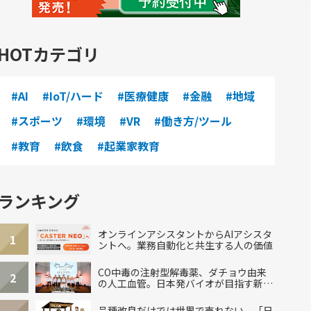
HOTカテゴリ
#AI
#IoT/ハード
#医療健康
#金融
#地域
#スポーツ
#環境
#VR
#働き方/ツール
#教育
#飲食
#起業家教育
ランキング
オンラインアシスタントからAIアシスタ
1
ントへ。業務自動化と共生する人の価値
CO中毒の注射型解毒薬、ダチョウ由来
2
の人工血管。日本発バイオが目指す新し
い治療
品種改良だけでは世界で売れない。「日