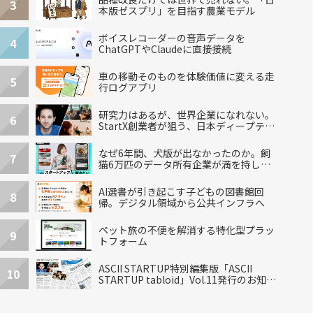
3
本版ゼスプリ」を目指す農業モデル
ボイスレコーダーの音声データを
4
ChatGPTやClaudeに直接接続
車の移動そのものを体験価値に変える走
5
行ログアプリ
研究力はあるが、世界企業になれない。
6
StartX創業者が狙う、日本ディープテッ
クの再設計
なぜ6年間、犬版が出なかったのか。飼
7
猫6万匹のデータ所有企業が満を持して
出した“犬用”「うちの子」の首輪
AI選書が引き起こす子どもの図書館回
8
帰。デジタル領域から公共インフラへ
ペット旅の不便を解消する特化型プラッ
9
トフォーム
ASCII STARTUP特別編集版「ASCII
10
STARTUP tabloid」Vol.11発行のお知ら
せ