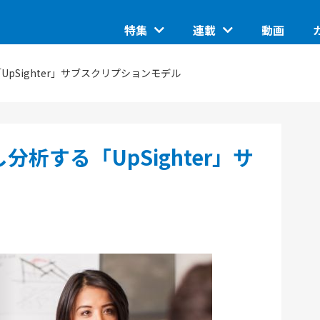
特集
連載
動画
装に向けた研究、技術 大学発スタ
I STARTUP イベントピックアップ
グローバルイベントピックア
このスタートアップに聞きた
ップがつくる未来を知る
AI
IoT/ハード
pSighter」サブスクリプションモデル
 STARTUP特別編集版「ASCII
日本で核融合は産業になるの
STARTUP TechDay 2025
ASCII STARTUP ライトニ
UP tabloid」
金融
の条件とは
地域
埼玉県のイノベーション創出
ステムの潮流
I STARTUP 今週のイチオシ！
JID 2025 by ASCII STARTUP
環境
MIX」
VR
析する「UpSighter」サ
naUP、オーストリア・ウィーン開催
ンイノベーション入門：手引きと
SusHi Tech Tokyo 202
ASCII STARTUP ACADEMY
型スタートアップフェス
イド
教育
ェーズの技術
飲食