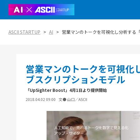
社会実
ASCI
ートア
ASCII STARTUP
AI
営業マンのトークを可視化し分析する「U
ASCII
ASCII 
START
エコシ
ASCI
営業マンのトークを可視化し分
Vien
オープ
の分散
実践ガ
ブスクリプションモデル
「UpSighter Boost」4月1日より提供開始
2018.04.02 09:00
文● 山口／ASCII