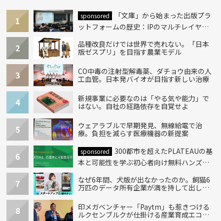
「文庫」から始まった出版プラ
sponsored
1
ットフォームの歴史：IPのマルチレイヤー
化とAI時代への挑戦
品種改良だけでは世界で売れない。「日本
2
版ゼスプリ」を目指す農業モデル
CO中毒の注射型解毒薬、ダチョウ由来の人
3
工血管。日本発バイオが目指す新しい治療
新規事業に必要なのは「やる気や能力」で
4
はない。自社の経路依存を自覚せよ
ウェアラブルで早期発見、無線給電で治
5
療。負担を減らす医療機器の新提案
300都市を超えたPLATEAUの基
sponsored
6
本と可能性を学ぶ初心者向け無料ハンズオ
ン開催！
なぜ6年間、犬版が出なかったのか。飼猫6
7
万匹のデータ所有企業が満を持して出し
た“犬用”「うちの子」の首輪
印メガベンチャー「Paytm」も惹きつける
8
ルクセンブルクが仕掛ける産業育成エコシ