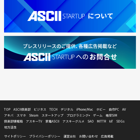
TOP
ASCII倶楽部
ビジネス
TECH
デジタル
iPhone/Mac
ホビー
自作PC
AV
アキバ
スマホ
Steam
スタートアップ
プログラミング+
ゲーム
格安SIM
倶楽部情報局
アスキーTV
家電ASCII
アスキーグルメ
SAO
MITTR
IoT
SDGs
地方活性
サイトポリシー
プライバシーポリシー
運営会社
お問い合わせ
広告掲載