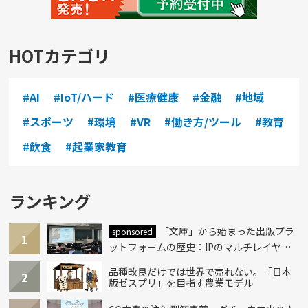
HOTカテゴリ
#AI
#IoT/ハード
#医療健康
#金融
#地域
#スポーツ
#環境
#VR
#働き方/ツール
#教育
#飲食
#起業家教育
ランキング
「文庫」から始まった出版プラ
sponsored
1
ットフォームの歴史：IPのマルチレイヤー
化とAI時代への挑戦
品種改良だけでは世界で売れない。「日本
2
版ゼスプリ」を目指す農業モデル