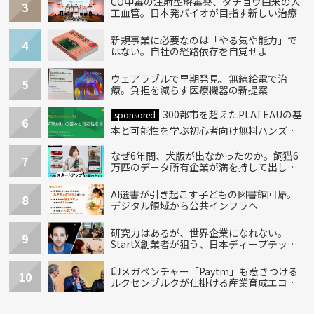
CO中毒の注射型解毒薬、ダチョウ由来の人
3
工血管。日本発バイオが目指す新しい治療
新規事業に必要なのは「やる気や能力」で
4
はない。自社の経路依存を自覚せよ
ウェアラブルで早期発見、無線給電で治
5
療。負担を減らす医療機器の新提案
300都市を超えたPLATEAUの基
sponsored
6
本と可能性を学ぶ初心者向け無料ハンズオ
ン開催！
なぜ6年間、犬版が出なかったのか。飼猫6
7
万匹のデータ所有企業が満を持して出し
た“犬用”「うちの子」の首輪
AI選書が引き起こす子どもの図書館回帰。
8
デジタル領域から公共インフラへ
研究力はあるが、世界企業になれない。
9
StartX創業者が狙う、日本ディープテック
の再設計
印メガベンチャー「Paytm」も惹きつける
10
ルクセンブルクが仕掛ける産業育成エコシ
ステム