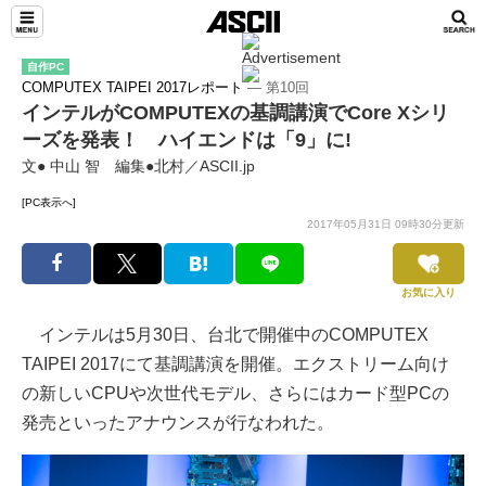
自作PC
COMPUTEX TAIPEI 2017レポート
― 第10回
インテルがCOMPUTEXの基調講演でCore Xシリ
ーズを発表！ ハイエンドは「9」に!
文● 中山 智 編集●北村／ASCII.jp
[PC表示へ]
2017年05月31日 09時30分更新
お気に入り
インテルは5月30日、台北で開催中のCOMPUTEX
TAIPEI 2017にて基調講演を開催。エクストリーム向け
の新しいCPUや次世代モデル、さらにはカード型PCの
発売といったアナウンスが行なわれた。