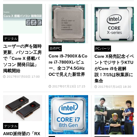
デジタル
ユーザーの声を随時
自作PC
PCパーツ
更新、パソコン工房
Core i9-7900X＆Co
Core X発売記念イベ
で「Core X 搭載パ
re i7-7800Xレビュ
ントでジサトラKTU
ソコン 開発日誌」
ー、全コア4.5GHz
がCore i9を超解
掲載開始
OCで見えた新世界
説！7/15は秋葉原に
2017年07月03日 17:00
集合
2017年07月13日 17:15
2017年07月14日 18:30
デジタル
AMD派待望の「RX