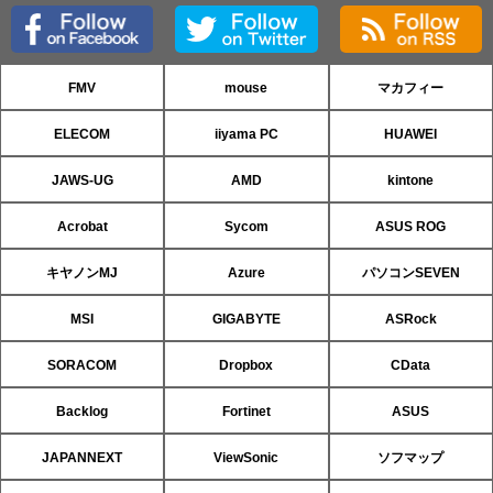
FMV
mouse
マカフィー
ELECOM
iiyama PC
HUAWEI
JAWS-UG
AMD
kintone
Acrobat
Sycom
ASUS ROG
キヤノンMJ
Azure
パソコンSEVEN
MSI
GIGABYTE
ASRock
SORACOM
Dropbox
CData
Backlog
Fortinet
ASUS
JAPANNEXT
ViewSonic
ソフマップ