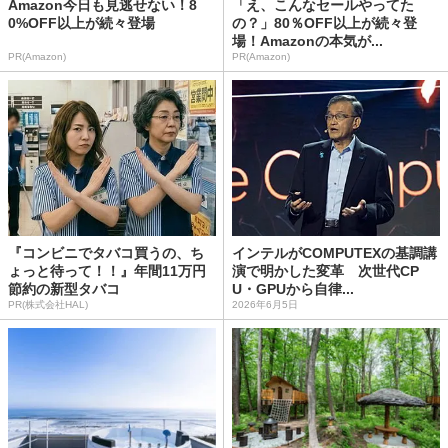
Amazon今日も見逃せない！8
「え、こんなセールやってた
0%OFF以上が続々登場
の？」80％OFF以上が続々登
場！Amazonの本気が...
PR(Amazon)
PR(Amazon)
『コンビニでタバコ買うの、ち
インテルがCOMPUTEXの基調講
ょっと待って！！』年間11万円
演で明かした変革 次世代CP
節約の新型タバコ
U・GPUから自律...
PR(株式会社HAL)
2026年6月5日