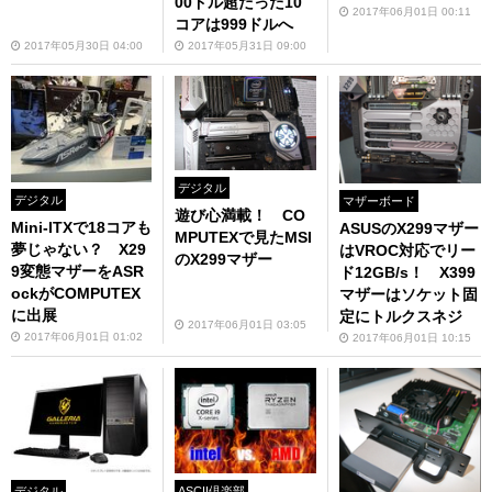
00ドル超だった10
2017年06月01日 00:11
コアは999ドルへ
2017年05月30日 04:00
2017年05月31日 09:00
デジタル
デジタル
マザーボード
遊び心満載！ CO
Mini-ITXで18コアも
ASUSのX299マザー
MPUTEXで見たMSI
夢じゃない？ X29
はVROC対応でリー
のX299マザー
9変態マザーをASR
ド12GB/s！ X399
ockがCOMPUTEX
マザーはソケット固
に出展
定にトルクスネジ
2017年06月01日 03:05
2017年06月01日 01:02
2017年06月01日 10:15
デジタル
ASCII倶楽部