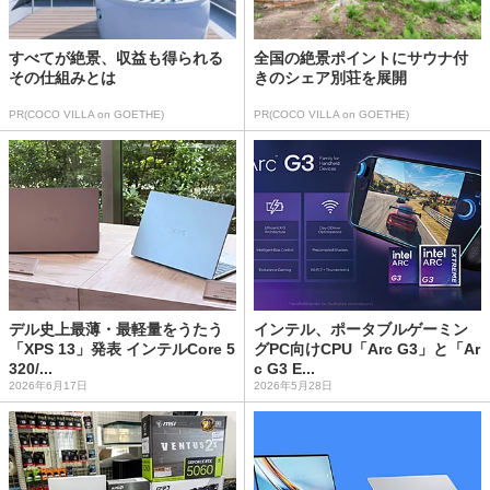
すべてが絶景、収益も得られる
全国の絶景ポイントにサウナ付
その仕組みとは
きのシェア別荘を展開
PR(COCO VILLA on GOETHE)
PR(COCO VILLA on GOETHE)
デル史上最薄・最軽量をうたう
インテル、ポータブルゲーミン
「XPS 13」発表 インテルCore 5
グPC向けCPU「Arc G3」と「Ar
320/...
c G3 E...
2026年6月17日
2026年5月28日