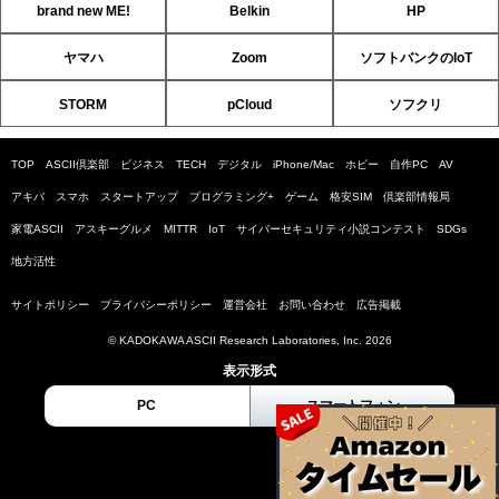
brand new ME!
Belkin
HP
ヤマハ
Zoom
ソフトバンクのIoT
STORM
pCloud
ソフクリ
TOP
ASCII倶楽部
ビジネス
TECH
デジタル
iPhone/Mac
ホビー
自作PC
AV
アキバ
スマホ
スタートアップ
プログラミング+
ゲーム
格安SIM
倶楽部情報局
家電ASCII
アスキーグルメ
MITTR
IoT
サイバーセキュリティ小説コンテスト
SDGs
地方活性
サイトポリシー
プライバシーポリシー
運営会社
お問い合わせ
広告掲載
© KADOKAWA ASCII Research Laboratories, Inc. 2026
表示形式
PC
スマートフォン