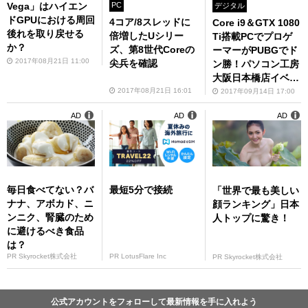
PC
Vega」はハイエン
デジタル
ドGPUにおける周回
4コア/8スレッドに
Core i9＆GTX 1080
後れを取り戻せる
倍増したUシリー
Ti搭載PCでプロゲ
か？
ズ、第8世代Coreの
ーマーがPUBGでド
2017年08月21日 11:00
尖兵を確認
ン勝！パソコン工房
大阪日本橋店イベン
トレポ
2017年08月21日 16:01
2017年09月14日 17:00
AD
AD
AD
毎日食べてない？バ
最短5分で接続
「世界で最も美しい
ナナ、アボカド、ニ
顔ランキング」日本
ンニク、腎臓のため
人トップに驚き！
に避けるべき食品
は？
PR Skyrocket株式会社
PR LotusFlare Inc
PR Skyrocket株式会社
公式アカウントをフォローして最新情報を手に入れよう