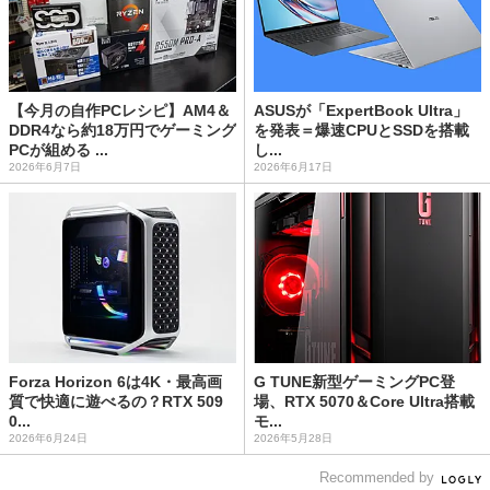
【今月の自作PCレシピ】AM4＆
ASUSが「ExpertBook Ultra」
DDR4なら約18万円でゲーミング
を発表＝爆速CPUとSSDを搭載
PCが組める ...
し...
2026年6月7日
2026年6月17日
Forza Horizon 6は4K・最高画
G TUNE新型ゲーミングPC登
質で快適に遊べるの？RTX 509
場、RTX 5070＆Core Ultra搭載
0...
モ...
2026年6月24日
2026年5月28日
Recommended by