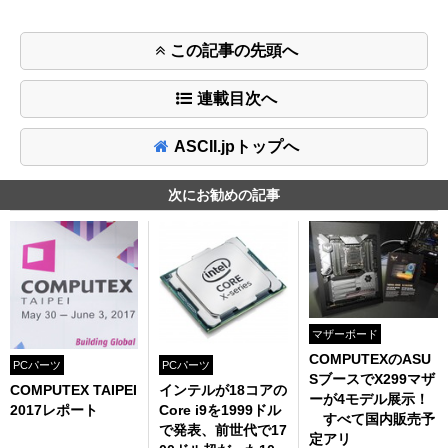
この記事の先頭へ
連載目次へ
ASCII.jpトップへ
次にお勧めの記事
マザーボード
COMPUTEXのASU
PCパーツ
PCパーツ
SブースでX299マザ
COMPUTEX TAIPEI
インテルが18コアの
ーが4モデル展示！
2017レポート
Core i9を1999ドル
すべて国内販売予
で発表、前世代で17
定アリ