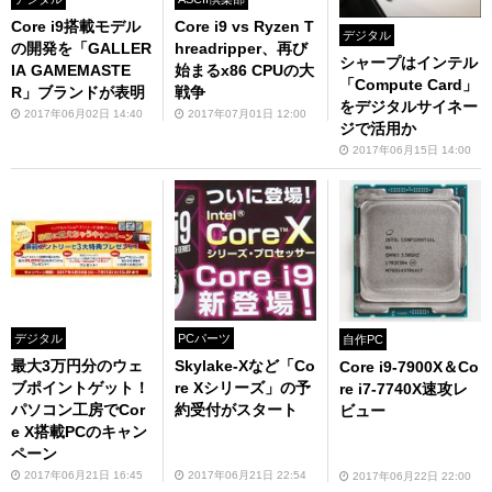
Core i9搭載モデル
Core i9 vs Ryzen T
デジタル
の開発を「GALLER
hreadripper、再び
シャープはインテル
IA GAMEMASTE
始まるx86 CPUの大
「Compute Card」
R」ブランドが表明
戦争
をデジタルサイネー
2017年06月02日 14:40
2017年07月01日 12:00
ジで活用か
2017年06月15日 14:00
デジタル
PCパーツ
自作PC
最大3万円分のウェ
Skylake-Xなど「Co
Core i9-7900X＆Co
ブポイントゲット！
re Xシリーズ」の予
re i7-7740X速攻レ
パソコン工房でCor
約受付がスタート
ビュー
e X搭載PCのキャン
ペーン
2017年06月21日 16:45
2017年06月21日 22:54
2017年06月22日 22:00