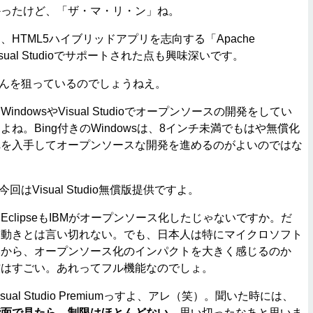
かったけど、「ザ・マ・リ・ン」ね。
、HTML5ハイブリッドアプリを志向する「Apache
isual Studioでサポートされた点も興味深いです。
んを狙っているのでしょうねえ。
WindowsやVisual Studioでオープンソースの開発をしてい
ね。Bing付きのWindowsは、8インチ未満でもはや無償化
れを入手してオープンソースな開発を進めるのがよいのではな
回はVisual Studio無償版提供ですよ。
EclipseもIBMがオープンソース化したじゃないですか。だ
い動きとは言い切れない。でも、日本人は特にマイクロソフト
いから、オープンソース化のインパクトを大きく感じるのか
償はすごい。あれってフル機能なのでしょ。
sual Studio Premiumっすよ、アレ（笑）。聞いた時には、
能面で見たら、制限はほとんどない。
思い切ったなあと思いま