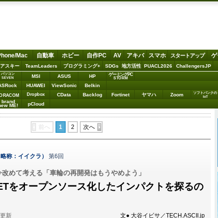
Phone/Mac
自動車
ホビー
自作PC
AV
アキバ
スマホ
ゲ
スタートアップ
アスキー
TeamLeaders
プログラミング+
SDGs
地方活性
PUACL2026
ChallengersJP
パソコン
ゲーミングPC
MSI
ASUS
HP
STORM
SEVEN
ASRock
HUAWEI
ViewSonic
Belkin
ソフトバンクの
Dropbox
CData
Backlog
Fortinet
ヤマハ
Zoom
ORACOM
IoT
brand
pCloud
new ME!
前へ
1
2
次へ
（略称：イイクラ）
第6回
直前！今改めて考える「車輪の再開発はもうやめよう」
NETをオープンソース化したインパクトを探るの
分更新
文● 大谷イビサ／TECH.ASCII.jp