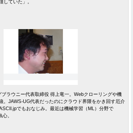
壇していた」。
グブラウニー代表取締役 得上竜一。Webクローリングや機
狼。JAWS-UG代表だったのにクラウド界隈をかき回す厄介
ASCII.jpでもおなじみ。最近は機械学習（ML）分野で
にご執心。