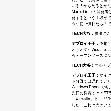
いる人から見るとか
MacやLinuxの開発者は「
発するという手段がで
うな使い慣れたもので
TECH大谷：
廣瀬さん
デプロイ王子：
予想
ともと次期Visual S
らオープンソースに
TECH大谷：
マルチプ
デプロイ王子：
マイ
ト分野で出遅れていた
Windows Phon
先日の発表では.NE
「Xamalin」と、「Vis
した。これは大きい