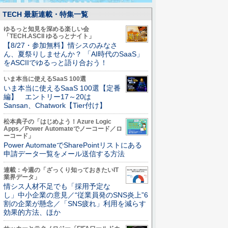
TECH 最新連載・特集一覧
ゆるっと知見を深める楽しい会
「TECH.ASCII ゆるっとナイト」
【8/27・参加無料】情シスのみなさ
ん、夏祭りしませんか？ 「AI時代のSaaS」
をASCIIでゆるっと語り合おう！
いま本当に使えるSaaS 100選
いま本当に使えるSaaS 100選【定番
編】 エントリー17～20は
Sansan、Chatwork【Tier付け】
松本典子の「はじめよう！Azure Logic
Apps／Power Automateでノーコード／ロ
ーコード」
Power AutomateでSharePointリストにある
申請データ一覧をメール送信する方法
連載：今週の「ざっくり知っておきたいIT
業界データ」
情シス人材不足でも「採用予定な
し」中小企業の意見／“従業員発のSNS炎上”6
割の企業が懸念／「SNS疲れ」利用を減らす
効果的方法、ほか