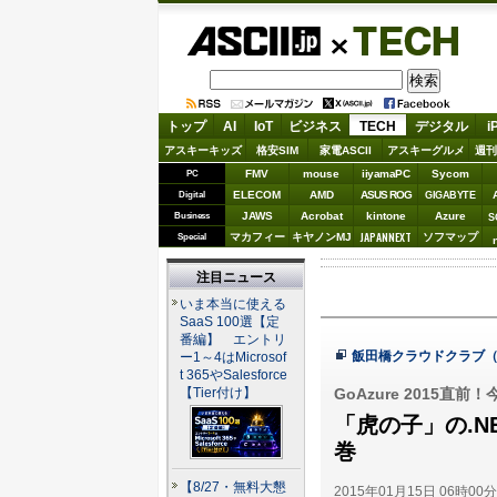
ASCII.jp
TECH
トップ
AI
IoT
ビジネス
TECH
デジタル
i
アスキーキッズ
格安SIM
家電ASCII
アスキーグルメ
週刊
FMV
mouse
iiyamaPC
Sycom
PC
ELECOM
AMD
ASUS ROG
Digital
GIGABYTE
JAWS
Acrobat
kintone
Azure
Business
S
JAPANNEXT
マカフィー
キヤノンMJ
ソフマップ
Special
注目ニュース
いま本当に使える
SaaS 100選【定
番編】 エントリ
飯田橋クラウドクラブ
ー1～4はMicrosof
t 365やSalesforce
GoAzure 2015
【Tier付け】
「虎の子」の.
巻
【8/27・無料大懇
2015年01月15日 06時00