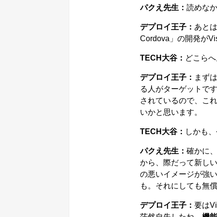
パクえ先生：
読めな
デプロイ王子：
あとは
Cordova」の開発がV
TECH大谷：
どこらへ
デプロイ王子：
まずは
る人がターゲットですよ
されているので、こ
いかと思います。
TECH大谷：
しかも、今
パクえ先生：
確かに、
から、際だって新し
の悪いイメージが強
も。それにしても無
デプロイ王子：
要はVi
茫然自失したね。
機