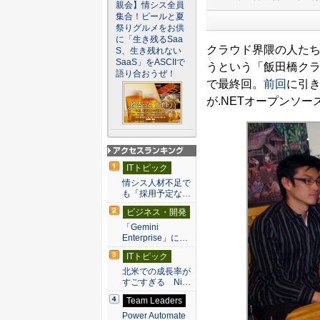
親会】情シス全員
集合！ビールと夏
祭りグルメをお供
に「生き残るSaa
クラウド界隈の人た
S、生き残れない
SaaS」をASCIIで
うという「飯田橋クラウド
語り合おうぜ！
で最終回。
前回
に引き
が.NETオープンソ
アクセスランキン
ITトピック
グ
情シス人材不足で
も「採用予定な…
ビジネス・開発
「Gemini
Enterprise」に…
ITトピック
北米での成長率が
すごすぎる Ni…
Team Leaders
Power Automate