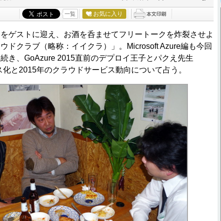
お気に入り
一覧
ちをゲストに迎え、お酒を呑ませてフリートークを炸裂させよ
クラブ（略称：イイクラ）」。Microsoft Azure編も今回
続き、GoAzure 2015直前のデプロイ王子とパクえ先生
ース化と2015年のクラウドサービス動向について占う。