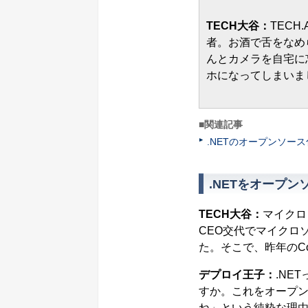
TECH大谷：
TECH
者。お酒で舌をなめらか
んとカメラを自宅に
ホになってしまいま
■関連記事
.NETのオープンソー
.NETをオープ
TECH大谷：
マイクロ
CEO交代でマイクロ
た。そこで、昨年のCon
デプロイ王子：
.NE
すか。これをオープ
ね」という純粋な理