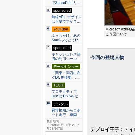
でSharePointリ…
sponsored
無線APにデザイン
は不要ですか？…
Microsoft 
YouTube
こう面白いぞ
ぶっちゃけ、あの
SaaSってどう!?…
sponsored
キャッシュレス決
今回の登場人物
済の利用シーン…
データセンター
「関東・関西に次
ぐDC集積地」…
TECH
プロテクティブ
DNSでDNSをセ…
デジタル
異常検知からロボ
ット走行、車両…
集計期間：
2026年08月01日~2026
デプロイ王子：
アイ
年08月07日