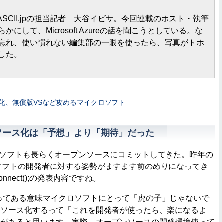
.ASCII.jpの担当記者 大谷イビサ。今回連載のホスト・執筆
にして、Microsoft Azureの話を聞こうとしている。な
忘れ、使い慣れない編集部の一眼を使ったら、写真がトホ
した。
ス化、無償版VSなど攻めるマイクロソフト
ンソース化は「予想」より「期待」だった
ソフトも長らくオープンソースにコミットしてきた。昨年の
ソフトの開発者に対する姿勢がますます前のめりになってき
nect();の発表内容ですね。
Tってある意味マイクロソフトにとって「虎の子」じゃないで
ンソース化するって「これを開発者が使ったら、楽になるよ
由があると思います。実際、オープンソースの開発環境使って