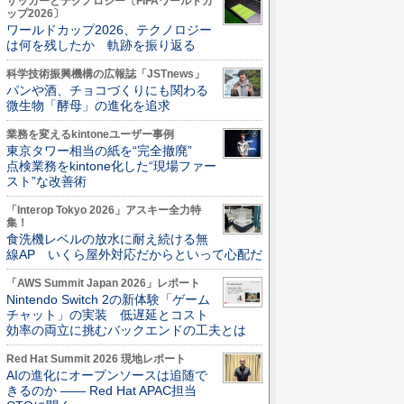
サッカーとテクノロジー〔FIFAワールドカ
ップ2026〕
ワールドカップ2026、テクノロジー
は何を残したか 軌跡を振り返る
科学技術振興機構の広報誌「JSTnews」
パンや酒、チョコづくりにも関わる
微生物「酵母」の進化を追求
業務を変えるkintoneユーザー事例
東京タワー相当の紙を“完全撤廃”
点検業務をkintone化した“現場ファー
スト”な改善術
「Interop Tokyo 2026」アスキー全力特
集！
食洗機レベルの放水に耐え続ける無
線AP いくら屋外対応だからといって心配だ
「AWS Summit Japan 2026」レポート
Nintendo Switch 2の新体験「ゲーム
チャット」の実装 低遅延とコスト
効率の両立に挑むバックエンドの工夫とは
Red Hat Summit 2026 現地レポート
AIの進化にオープンソースは追随で
きるのか ―― Red Hat APAC担当