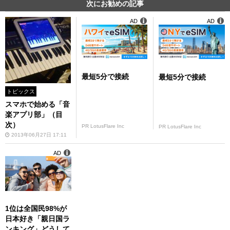
次にお勧めの記事
AD
AD
最短5分で接続
最短5分で接続
トピックス
スマホで始める「音
楽アプリ部」（目
次）
PR LotusFlare Inc
PR LotusFlare Inc
2013年06月27日 17:11
AD
1位は全国民98%が
日本好き「親日国ラ
ンキング」どうして