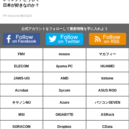
日本が好きなのか？
PR Skyrocket株式会社
公式アカウントをフォローして最新情報を手に入れよう
FMV
mouse
マカフィー
ELECOM
iiyama PC
HUAWEI
JAWS-UG
AMD
kintone
Acrobat
Sycom
ASUS ROG
キヤノンMJ
Azure
パソコンSEVEN
MSI
GIGABYTE
ASRock
SORACOM
Dropbox
CData