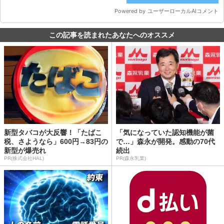
この記事を読まれたあなたへのオススメ
新型タバコが大反響！「たばこ
「気になっていた認知機能が菌
税、さようなら」600円→83円の
で…」森永が開発。感動の70代
新型が爆売れ
続出
PR(株式会社HAL)
PR(森永乳業)