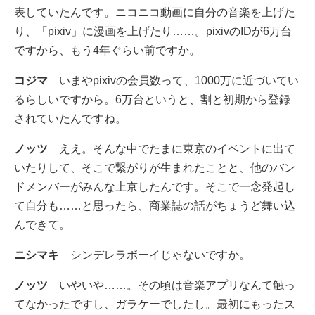
表していたんです。ニコニコ動画に自分の音楽を上げた
り、「pixiv」に漫画を上げたり……。pixivのIDが6万台
ですから、もう4年ぐらい前ですか。
コジマ
いまやpixivの会員数って、1000万に近づいてい
るらしいですから。6万台というと、割と初期から登録
されていたんですね。
ノッツ
ええ。そんな中でたまに東京のイベントに出て
いたりして、そこで繋がりが生まれたことと、他のバン
ドメンバーがみんな上京したんです。そこで一念発起し
て自分も……と思ったら、商業誌の話がちょうど舞い込
んできて。
ニシマキ
シンデレラボーイじゃないですか。
ノッツ
いやいや……。その頃は音楽アプリなんて触っ
てなかったですし、ガラケーでしたし。最初にもったス