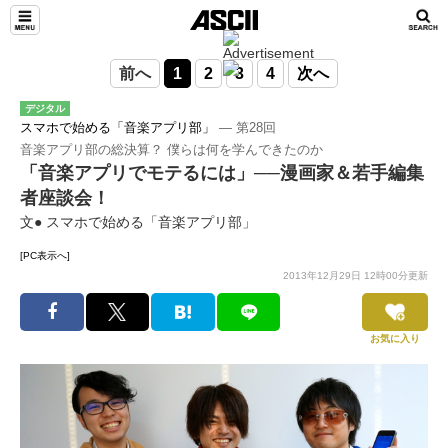
前へ
1
2
3
4
次へ
デジタル
スマホで始める「音楽アプリ部」
― 第28回
音楽アプリ部の総決算？ 僕らは何を学んできたのか
「音楽アプリでモテるには」──漫画家＆若手編集
者座談会！
文● スマホで始める「音楽アプリ部」
[PC表示へ]
2013年12月29日 12時00分更新
お気に入り