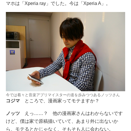
マホは「Xperia ray」でした。今は「Xperia A」。
今では着々と音楽アプリマイスターの道を歩みつつあるノッツさん
コジマ
ところで、漫画家ってモテますか？
ノッツ
えっ……？ 他の漫画家さんはわからないです
けど、僕は家で原稿描いていて、あまり外に出ないか
ら、モテるとかじゃなく、そもそも人に会わない。