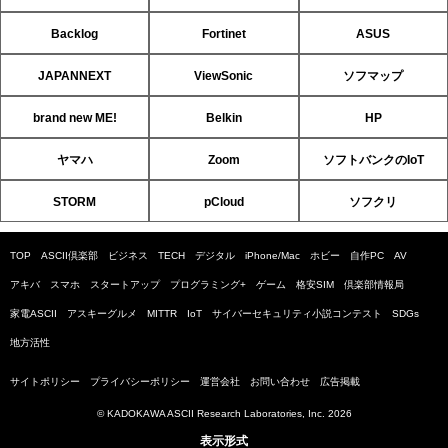
Backlog
Fortinet
ASUS
JAPANNEXT
ViewSonic
ソフマップ
brand new ME!
Belkin
HP
ヤマハ
Zoom
ソフトバンクのIoT
STORM
pCloud
ソフクリ
TOP
ASCII倶楽部
ビジネス
TECH
デジタル
iPhone/Mac
ホビー
自作PC
AV
アキバ
スマホ
スタートアップ
プログラミング+
ゲーム
格安SIM
倶楽部情報局
家電ASCII
アスキーグルメ
MITTR
IoT
サイバーセキュリティ小説コンテスト
SDGs
地方活性
サイトポリシー
プライバシーポリシー
運営会社
お問い合わせ
広告掲載
© KADOKAWA ASCII Research Laboratories, Inc. 2026
表示形式