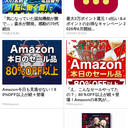
「気になっていた認知機能が菌
最大3万ポイント還元！d払い＆d
で…」森永が開発。感動の70代
ポイントのお得なキャンペーン 2
続出
026年6月開始...
PR(森永乳業)
2026年5月29日
Amazon今日も見逃せない！8
「え、こんなセールやってた
0%OFF以上が続々登場
の？」80％OFF以上が続々登
場！Amazonの本気が...
PR(Amazon)
PR(Amazon)