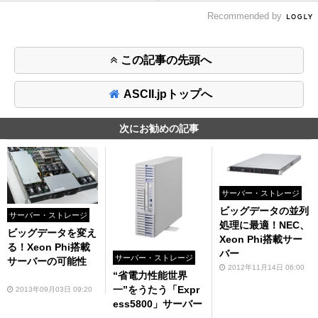
Recommended by
この記事の先頭へ
ASCII.jpトップへ
次にお勧めの記事
サーバー・ストレージ
ビッグデータの並列
サーバー・ストレージ
処理に最適！NEC、
ビッグデータを変え
Xeon Phi搭載サー
る！Xeon Phi搭載
バー
サーバー・ストレージ
サーバーの可能性
2012年11月14日 06:00
“省電力性能世界
一”をうたう「Expr
2013年09月03日 09:20
ess5800」サーバー