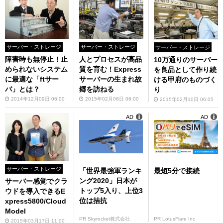
サーバー・ストレージ
サーバー・ストレージ
サーバー・ストレージ
障害時も無停止！止
人とプロセスが高品
10万通りのサーバー
められないシステム
質を育む！Express
を良品として作り続
に最適な「ftサー
サーバーの生まれ故
ける甲府のものづく
バ」とは？
郷を訪ねる
り
2014年12月09日 06:00
2015年02月06日 06:00
2015年02月10日 06:05
AD
AD
サーバー・ストレージ
「世界最強軍ランキ
最短5分で接続
ング2020」日本が
サーバー感覚でクラ
トップ5入り、上位3
ウドを導入できるE
位は拮抗
xpress5800/Cloud
Model
PR Skyrocket株式会社
PR LotusFlare Inc
2015年03月17日 11:00