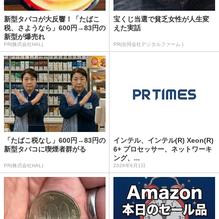
新型タバコが大反響！「たばこ
宝くじ当選で貧乏女性が人生変
税、さようなら」600円→83円の
えた実話
新型が爆売れ
PR(株式会社HAL)
PR(合同会社デジタルファーム )
「たばこ税なし」600円→83円の
インテル、インテル(R) Xeon(R)
新型タバコに喫煙者群がる
6+ プロセッサー、ネットワーキ
ング、...
PR(株式会社HAL)
2026年6月1日