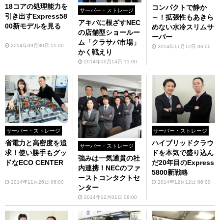
18コアの処理能力を
コンパクトで静か
サーバー・ストレージ
引き出すExpress58
～！拡張性もあきら
アキバに根ざすNEC
00新モデルを見る
めない水冷スリムサ
の店舗型ショールー
ーバー
ム「クラサバ市場」
2014年09月30日 11:00
2014年11月12日 06:00
かく戦えり
2014年10月14日 11:00
サーバー・ストレージ
サーバー・ストレージ
省電力と高密度を追
ハイブリッドクラウ
サーバー・ストレージ
求！使い勝手もグッ
ドを本気で盛り込ん
強みは一気通貫の社
ドなECO CENTER
だ20年目のExpress
内連携！NECのファ
5800新戦略
ーストコンタクトセ
2014年11月26日 06:00
2014年12月12日 06:00
ンター
2014年12月01日 09:00