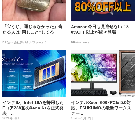
「宝くじ、運じゃなかった」当
Amazon今日も見逃せない！8
たる人は“同じこと”してる
0%OFF以上が続々登場
PR(合同会社デジタルファーム )
PR(Amazon)
インテル、Intel 18Aを採用した
インテルXeon 600×PCIe 5.0対
Eコア288基のXeon 6+を正式発
応、TSUKUMOの最新ワークス
表！...
テー...
2026年6月1日
2026年5月12日