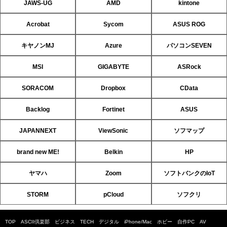
JAWS-UG
AMD
kintone
Acrobat
Sycom
ASUS ROG
キヤノンMJ
Azure
パソコンSEVEN
MSI
GIGABYTE
ASRock
SORACOM
Dropbox
CData
Backlog
Fortinet
ASUS
JAPANNEXT
ViewSonic
ソフマップ
brand new ME!
Belkin
HP
ヤマハ
Zoom
ソフトバンクのIoT
STORM
pCloud
ソフクリ
TOP
ASCII倶楽部
ビジネス
TECH
デジタル
iPhone/Mac
ホビー
自作PC
AV