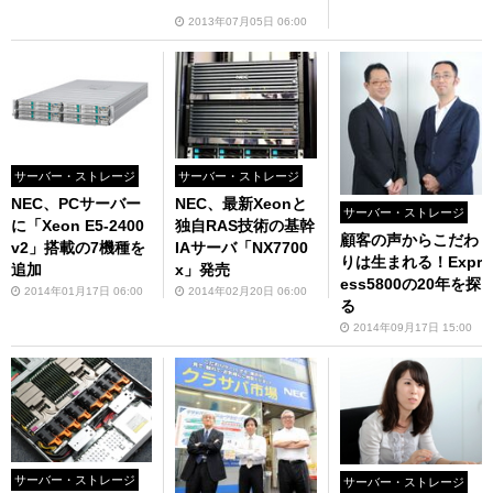
2013年07月05日 06:00
サーバー・ストレージ
サーバー・ストレージ
NEC、PCサーバー
NEC、最新Xeonと
サーバー・ストレージ
に「Xeon E5-2400
独自RAS技術の基幹
顧客の声からこだわ
v2」搭載の7機種を
IAサーバ「NX7700
りは生まれる！Expr
追加
x」発売
ess5800の20年を探
2014年01月17日 06:00
2014年02月20日 06:00
る
2014年09月17日 15:00
サーバー・ストレージ
サーバー・ストレージ