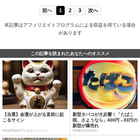
前へ
1
2
3
次へ
本記事はアフィリエイトプログラムによる収益を得ている場合
があります
この記事を読まれたあなたへのオススメ
【当選】金運が上がる直前に起
新型タバコが大反響！「たばこ
こるサイン
税、さようなら」600円→83円の
新型が爆売れ
PR(合同会社デジタルファーム )
PR(株式会社HAL)