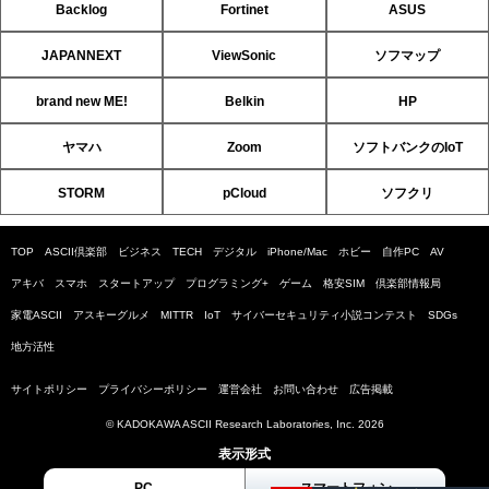
Backlog
Fortinet
ASUS
JAPANNEXT
ViewSonic
ソフマップ
brand new ME!
Belkin
HP
ヤマハ
Zoom
ソフトバンクのIoT
STORM
pCloud
ソフクリ
TOP
ASCII倶楽部
ビジネス
TECH
デジタル
iPhone/Mac
ホビー
自作PC
AV
アキバ
スマホ
スタートアップ
プログラミング+
ゲーム
格安SIM
倶楽部情報局
家電ASCII
アスキーグルメ
MITTR
IoT
サイバーセキュリティ小説コンテスト
SDGs
地方活性
サイトポリシー
プライバシーポリシー
運営会社
お問い合わせ
広告掲載
© KADOKAWA ASCII Research Laboratories, Inc. 2026
表示形式
PC
スマートフォン