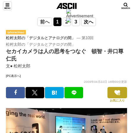
前へ
1
2
3
次へ
iphone/mac
松村太郎の「デジタルとアナログの間」
― 第10回
松村太郎の「デジタルとアナログの間」
セカイカメラは人の思考をつなぐ 頓智・井口尊
仁氏
文● 松村太郎
[PC表示へ]
2009年04月22日 16時00分更新
お気に入り