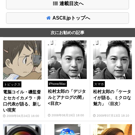
連載目次へ
ASCII.jpトップへ
次にお勧めの記事
iPhone/Mac
スマホ
トピックス
松村太郎の「デジタ
松村太郎の「ケータ
電脳コイル・磯監督
ルとアナログの間」
イが語る、ミクロな
とセカイカメラ・井
<目次>
魅力」〈目次〉
口代表が語る、新し
い現実
2008年08月19日 18:00
2009年07月13日 18:10
2009年04月24日 16:00