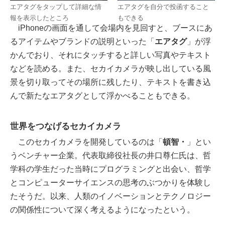
エアタグをタップして詳細な情
エアタグを自分で投函すること
報を表示したところ
もできる
iPhoneの画面を通して会場内を見回すと、ブースにあ
るアイテムやブランドの説明といった「
エアタグ
」が浮
かんでおり、それにタッチすると詳しい写真やテキスト
などを読める。また、セカイカメラが映し出している風
景を切り取ってその場所に残したり、テキストを書き込
んで新たなエアタグとして浮かべることもできる。
世界をつなげるセカイカメラ
このセカイカメラを開発しているのは「
頓智・
」とい
うベンチャー企業。代表取締役社長の井口尊仁氏は、哲
学科の学生だった当時にプログラミングと出会い、哲学
とコンピューターサイエンスの思考のぶつかりを体験し
たそうだ。以来、人類のイノベーションとテクノロジー
の関係性について深く考えるようになったという。