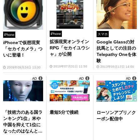
iPhone
スマホ
iPhone
拡張現実オンライン
Google Glassの対
iPhoneで仮想現実
RPG「セカイユウシ
抗馬としての注目の
「セカイカメラ」つ
ャ」が公開
Telepathy Oneを体
いに登場！
験
2010年07月31日 11:50
2013年05月17日 14:00
2009年09月24日 13:00
AD
AD
AD
「技術力のある国ラ
最短5分で接続
ローソンアプリ／ク
ンキング1位」米や
ーポン配信中
中国を抑えて1位に
なったのはなんと…