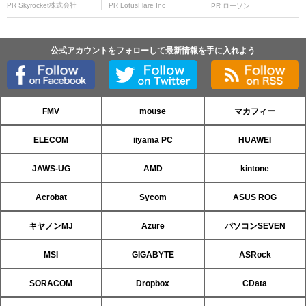
PR Skyrocket株式会社
PR LotusFlare Inc
PR ローソン
公式アカウントをフォローして最新情報を手に入れよう
FMV
mouse
マカフィー
ELECOM
iiyama PC
HUAWEI
JAWS-UG
AMD
kintone
Acrobat
Sycom
ASUS ROG
キヤノンMJ
Azure
パソコンSEVEN
MSI
GIGABYTE
ASRock
SORACOM
Dropbox
CData