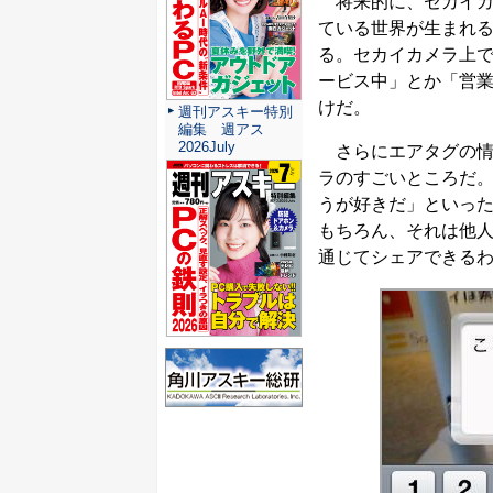
将来的に、セカイカ
ている世界が生まれ
る。セカイカメラ上
ービス中」とか「営業
けだ。
週刊アスキー特別
編集 週アス
2026July
さらにエアタグの情
ラのすごいところだ
うが好きだ」といっ
もちろん、それは他
通じてシェアできる