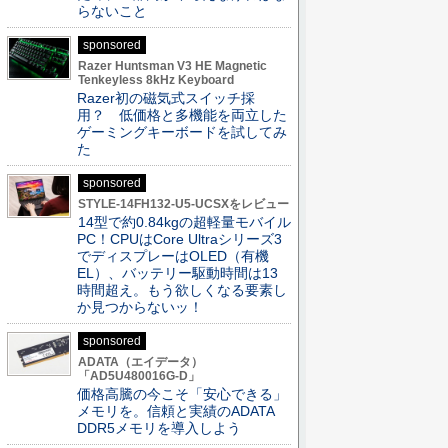
らないこと
sponsored
Razer Huntsman V3 HE Magnetic
Tenkeyless 8kHz Keyboard
Razer初の磁気式スイッチ採
用？ 低価格と多機能を両立した
ゲーミングキーボードを試してみ
た
sponsored
STYLE-14FH132-U5-UCSXをレビュー
14型で約0.84kgの超軽量モバイル
PC！CPUはCore Ultraシリーズ3
でディスプレーはOLED（有機
EL）、バッテリー駆動時間は13
時間超え。もう欲しくなる要素し
か見つからないッ！
sponsored
ADATA（エイデータ）
「AD5U480016G-D」
価格高騰の今こそ「安心できる」
メモリを。信頼と実績のADATA
DDR5メモリを導入しよう