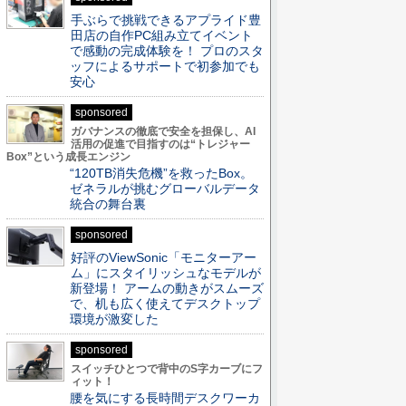
手ぶらで挑戦できるアプライド豊
田店の自作PC組み立てイベント
で感動の完成体験を！ プロのスタ
ッフによるサポートで初参加でも
安心
sponsored
ガバナンスの徹底で安全を担保し、AI
活用の促進で目指すのは“トレジャー
Box”という成長エンジン
“120TB消失危機”を救ったBox。
ゼネラルが挑むグローバルデータ
統合の舞台裏
sponsored
好評のViewSonic「モニターアー
ム」にスタイリッシュなモデルが
新登場！ アームの動きがスムーズ
で、机も広く使えてデスクトップ
環境が激変した
sponsored
スイッチひとつで背中のS字カーブにフ
ィット！
腰を気にする長時間デスクワーカ