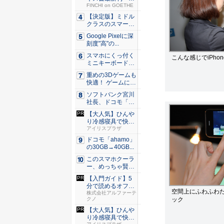
極星 僕...
FINCHI on GOETHE
【決定版】ミドル
クラスのスマート
フォンの...
Google Pixelに深
刻度"高"の...
スマホにくっ付く
こんな感じでiPho
ミニキーボード！
触ってわ...
重めの3Dゲームも
快適！ ゲームに強
いH...
ソフトバンク宮川
社長、ドコモ「ah
amo...
【大人気】ひんや
り冷感寝具で快適
な睡眠を...
アイリスプラザ
ドコモ「ahamo」
の30GB→40GB...
このスマホクーラ
ー、めっちゃ賢
い。ただ冷...
【入門ガイド】5
分で読めるオフィ
空間上にふわふわ
スのセキ...
株式会社アルファーテ
ック
クノ
【大人気】ひんや
り冷感寝具で快適