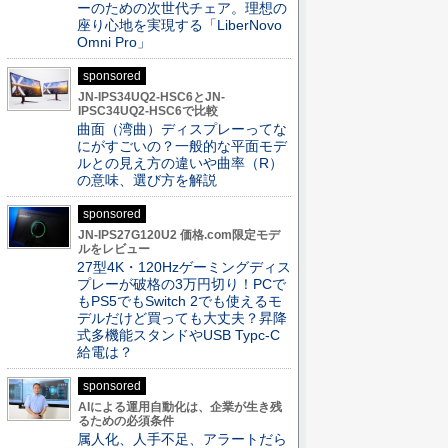
ーのための次世代チェア。理想の
座り心地を実現する「LiberNovo
Omni Pro」
sponsored
JN-IPS34UQ2-HSC6とJN-
IPSC34UQ2-HSC6で比較
曲面（湾曲）ディスプレーってな
にがすごいの？一般的な平面モデ
ルとの見え方の違いや曲率（R）
の意味、選び方を解説
sponsored
JN-IPS27G120U2 価格.com限定モデ
ルをレビュー
27型4K・120Hzゲーミングディス
プレーが破格の3万円切り！PCで
もPS5でもSwitch 2でも使えるモ
デルだけど買っても大丈夫？昇降
式多機能スタンドやUSB Typc-C
給電は？
sponsored
AIによる運用自動化は、企業が生き残
るための必須条件
属人化、人手不足、アラートだら