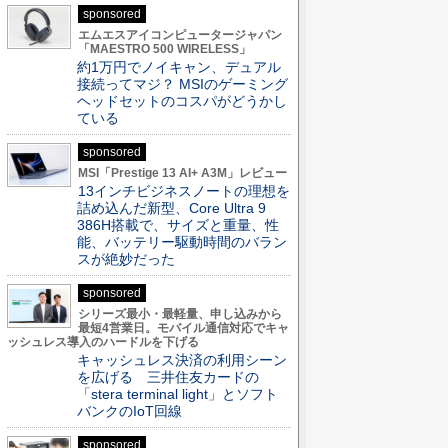
sponsored
エムエスアイコンピュータージャパン
「MAESTRO 500 WIRELESS」
約1万円でノイキャン、デュアル
接続ってマジ？ MSIのゲーミング
ヘッドセットのコスパがどうかし
ている
sponsored
MSI「Prestige 13 AI+ A3M」レビュー
13インチビジネスノートの理想を
詰め込んだ新型、Core Ultra 9
386H搭載で、サイズと重量、性
能、バッテリー駆動時間のバラン
スが絶妙だった
sponsored
シリーズ最小・最軽量、申し込みから
最短4営業日。モバイル通信対応でキャ
ッシュレス導入のハードルを下げる
キャッシュレス決済の利用シーン
を広げる 三井住友カードの
「stera terminal light」とソフト
バンクのIoT回線
sponsored