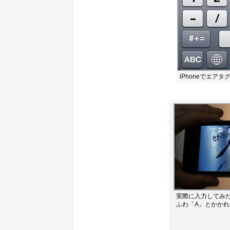
iPhoneでエ
実際に入力してみ
ふわ「A」とかか