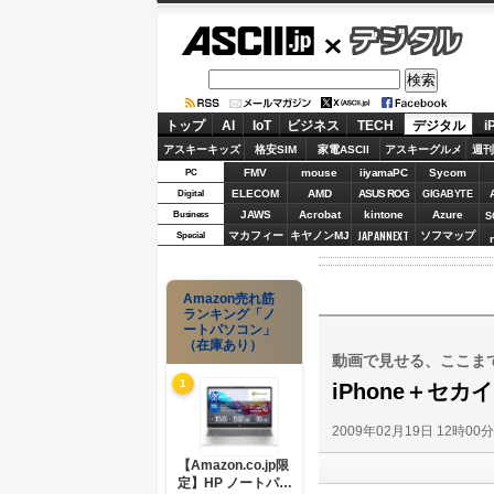
ASCII.jp
デジタル
トップ
AI
IoT
ビジネス
TECH
デジタル
i
アスキーキッズ
格安SIM
家電ASCII
アスキーグルメ
週刊
FMV
mouse
iiyamaPC
Sycom
PC
ELECOM
AMD
ASUS ROG
Digital
GIGABYTE
JAWS
Acrobat
kintone
Azure
Business
S
JAPANNEXT
マカフィー
キヤノンMJ
ソフマップ
Special
Amazon売れ筋
ランキング「ノ
ートパソコン」
（在庫あり）
動画で見せる、ここま
1
iPhone＋セ
2009年02月19日 12時00
【Amazon.co.jp限
定】HP ノートパソ