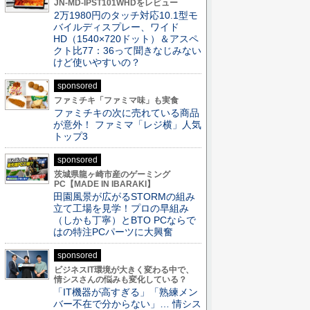
JN-MD-IPST101WHDをレビュー
2万1980円のタッチ対応10.1型モ
バイルディスプレー、ワイド
HD（1540×720ドット）＆アスペ
クト比77：36って聞きなじみない
けど使いやすいの？
sponsored
ファミチキ「ファミマ味」も実食
ファミチキの次に売れている商品
が意外！ ファミマ「レジ横」人気
トップ3
sponsored
茨城県龍ヶ崎市産のゲーミング
PC【MADE IN IBARAKI】
田園風景が広がるSTORMの組み
立て工場を見学！プロの早組み
（しかも丁寧）とBTO PCならで
はの特注PCパーツに大興奮
sponsored
ビジネスIT環境が大きく変わる中で、
情シスさんの悩みも変化している？
「IT機器が高すぎる」「熟練メン
バー不在で分からない」… 情シス