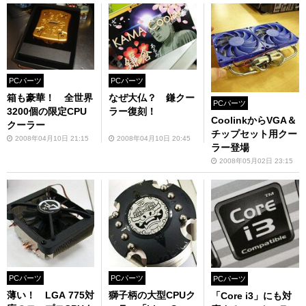
PCパーツ
PCパーツ
箱も豪華！ 全世界
なぜ大仏？ 鎌クー
PCパーツ
3200個の限定CPU
ラー復刻！
CoolinkからVGA＆
クーラー
チップセット用クー
2008年04月10日 21:15
2008年04月10日 20:45
ラー登場
2008年05月02日 23:15
PCパーツ
PCパーツ
PCパーツ
薄い！ LGA 775対
獅子柄の大型CPUク
「Core i3」にも対