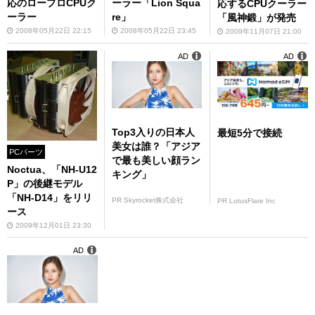
応のロープロCPUク
ーラー「Lion Squa
応するCPUクーラー
ーラー
re」
「風神鍛」が発売
2008年05月22日 22:15
2008年05月22日 23:45
2009年11月07日 21:00
AD
AD
Top3入りの日本人
最短5分で接続
美女は誰？「アジア
PCパーツ
で最も美しい顔ラン
Noctua、「NH-U12
キング」
P」の後継モデル
「NH-D14」をリリ
PR Skyrocket株式会社
PR LotusFlare Inc
ース
2009年12月01日 23:30
AD