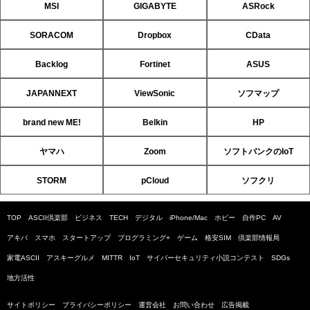
MSI
GIGABYTE
ASRock
SORACOM
Dropbox
CData
Backlog
Fortinet
ASUS
JAPANNEXT
ViewSonic
ソフマップ
brand new ME!
Belkin
HP
ヤマハ
Zoom
ソフトバンクのIoT
STORM
pCloud
ソフクリ
TOP
ASCII倶楽部
ビジネス
TECH
デジタル
iPhone/Mac
ホビー
自作PC
AV
アキバ
スマホ
スタートアップ
プログラミング+
ゲーム
格安SIM
倶楽部情報局
家電ASCII
アスキーグルメ
MITTR
IoT
サイバーセキュリティ小説コンテスト
SDGs
地方活性
サイトポリシー
プライバシーポリシー
運営会社
お問い合わせ
広告掲載