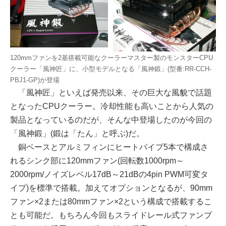
120mmファンを2基搭載可能なクーラーマスター製のモンスターCPU
クーラー「風神匠」に、小型モデルとなる「風神鍛」(型番:RR-CCH-
PBJ1-GP)が登場
「風神匠」といえば発売以来、その巨大な風貌で話題
となったCPUクーラー。冷却性能も高いことから人気の
製品となっているのだが、そんな中登場したのが今回の
「風神鍛」(鍛は「たん」と呼ぶ)だ。
銅ベースとアルミフィンにヒートパイプ5本で構成さ
れるシンク部に120mmファン(回転数1000rpm～
2000rpm/ノイズレベル17dB～21dBの4pin PWM可変タ
イプ)を標準で搭載。加えてオプションとなるが、90mm
ファン×2または80mmファン×2という構成で搭載するこ
とも可能だ。もちろん今回もスライドレール式ファンブ