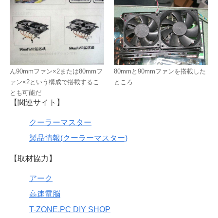
ん90mmファン×2または80mmフ
80mmと90mmファンを搭載した
ァン×2という構成で搭載するこ
ところ
とも可能だ
【関連サイト】
クーラーマスター
製品情報(クーラーマスター)
【取材協力】
アーク
高速電脳
T-ZONE.PC DIY SHOP