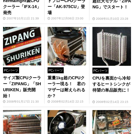
hermalright製CPU
ドフローCPUクーラ
超巨大モデル「ZIPA
クーラー「IFX-14」
ー「AK-975CU」登
NG」でスタート！
発売
場
2007年10月11日 21:39
2007年12月06日 23:00
2008年01月10日 23:28
PCパーツ
PCパーツ
PCパーツ
サイズ製CPUクーラ
重量1kg超のCPUク
CPUを裏面から冷却
ー「ZIPANG」「SH
ーラー現る！ 君の
するヒートシンクが
URIKEN」販売開
マザーは耐えられる
待望の単品販売に！
始！
か？
2008年01月17日 21:30
2008年02月14日 22:15
2008年02月14日 23:15