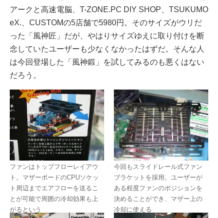
アークと高速電脳、T-ZONE.PC DIY SHOP、TSUKUMO
eX.、CUSTOMの5店舗で5980円。そのサイズがウリだ
った「風神匠」だが、やはりサイズゆえに取り付けを断
念していたユーザーも少なくなかったはずだ。そんな人
は今回登場した「風神鍛」を試してみるのも悪くはない
だろう。
ファンはトップフローレイアウ
今回もスライドレール式ファン
ト。マザーボードのCPUソケッ
ブラケットを採用。ユーザーが
ト周辺までエアフローを送るこ
ある程度ファンのポジションを
とが可能で周囲の冷却効果も上
決めることができ、マザー上の
がるという
冷却に使える