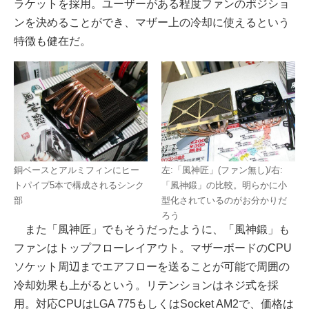
ラケットを採用。ユーザーがある程度ファンのポジショ
ンを決めることができ、マザー上の冷却に使えるという
特徴も健在だ。
銅ベースとアルミフィンにヒー
左:「風神匠」(ファン無し)/右:
トパイプ5本で構成されるシンク
「風神鍛」の比較。明らかに小
部
型化されているのがお分かりだ
ろう
また「風神匠」でもそうだったように、「風神鍛」も
ファンはトップフローレイアウト。マザーボードのCPU
ソケット周辺までエアフローを送ることが可能で周囲の
冷却効果も上がるという。リテンションはネジ式を採
用。対応CPUはLGA 775もしくはSocket AM2で、価格は