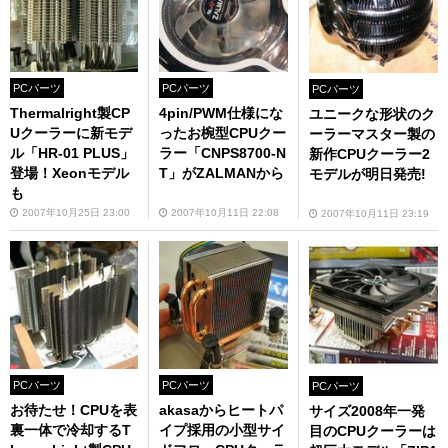
PCパーツ
PCパーツ
PCパーツ
Thermalright製CP
4pin/PWM仕様にな
ユニークな形状のク
Uクーラーに新モデ
ったお椀型CPUクー
ーラーマスター製の
ル「HR-01 PLUS」
ラー「CNPS8700-N
新作CPUクーラー2
登場！Xeonモデル
T」がZALMANから
モデルが明日発売!
も
2007年10月25日 23:00
2007年10月11日 22:08
2007年10月11日 23:19
PCパーツ
PCパーツ
PCパーツ
お待たせ！CPUを表
akasaからヒートパ
サイズ2008年一発
裏一体で冷却するT
イプ採用の小型サイ
目のCPUクーラーは