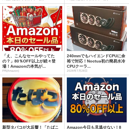
「え、こんなセールやってた
240mmでもハイエンドCPUに余
の？」80％OFF以上が続々登
裕で対応！Noctua初の簡易水冷
場！Amazonの本気が...
CPUクーラ...
PR(Amazon)
2026年7月28日
新型タバコが大反響！「たばこ
Amazon今日も見逃せない！8