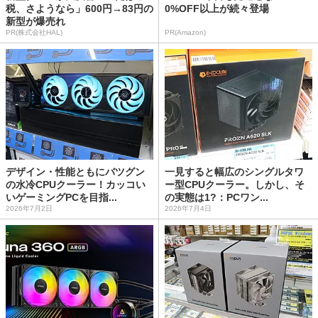
税、さようなら」600円→83円の
0%OFF以上が続々登場
新型が爆売れ
PR(株式会社HAL)
PR(Amazon)
デザイン・性能ともにバツグン
一見すると幅広のシングルタワ
の水冷CPUクーラー！カッコい
ー型CPUクーラー。しかし、そ
いゲーミングPCを目指...
の実態は1?：PCワン...
2026年7月2日
2026年7月4日