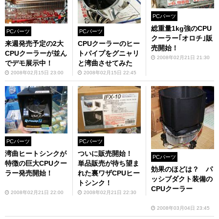
PCパーツ
総重量1kg強のCPU
PCパーツ
PCパーツ
クーラー｢オロチ｣販
来週発売予定の2大
CPUクーラーのヒー
売開始！
CPUクーラーが並ん
トパイプをグニャリ
2008年02月21日 21:30
でデモ展示中！
と湾曲させてみた
2008年02月15日 23:00
2008年02月15日 22:45
PCパーツ
PCパーツ
湾曲ヒートシンクが
ついに販売開始！
PCパーツ
特徴の巨大CPUクー
単品販売が待ち望ま
効果のほどは？ パ
ラー発売開始！
れた裏ワザCPUヒー
ッシブダクト装備の
トシンク！
CPUクーラー
2008年02月21日 22:00
2008年02月21日 22:30
2008年03月04日 23:45