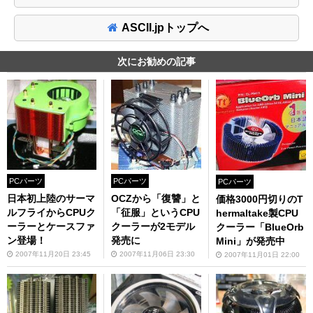
ASCII.jpトップへ
次にお勧めの記事
PCパーツ
PCパーツ
PCパーツ
日本初上陸のサーマ
OCZから「復讐」と
価格3000円切りのT
ルフライからCPUク
「征服」というCPU
hermaltake製CPU
ーラーとケースファ
クーラーが2モデル
クーラー「BlueOrb
ン登場！
発売に
Mini」が発売中
2007年11月20日 23:45
2007年11月06日 23:30
2007年11月01日 22:00