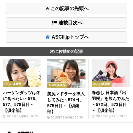
この記事の先頭へ
連載目次へ
ASCII.jpトップへ
次にお勧めの記事
ASCII倶楽部
ASCII倶楽部
ASCII倶楽部
春恋し 日本酒「出
ハーゲンダッツは冬
美尻マドラーを導入
羽桜」を飲んでみた
に食べたい～576、
してみた～574日、
～572日、573日目
577、578日目～
575日目～【倶楽
～【倶楽部】
【倶楽部】
部】
2018年01月09日 20:30
2018年01月09日 20:30
2018年01月09日 20:30