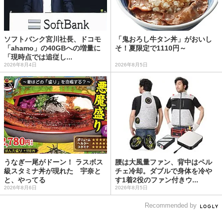
ソフトバンク宮川社長、ドコモ
「鬼おろし牛タン丼」がおいし
「ahamo」の40GBへの増量に
そ！夏限定で1110円～
「現時点では追従し...
2026年8月4日
2026年8月5日
うなぎ一尾がドーン！ ラスボス
腰は大風量ファン、背中はペル
級スタミナ丼が現れた 宇奈と
チェ冷却。ダブルで身体を冷や
と、やってる
す1着2役のファン付きウ...
2026年8月6日
2026年8月5日
Recommended by