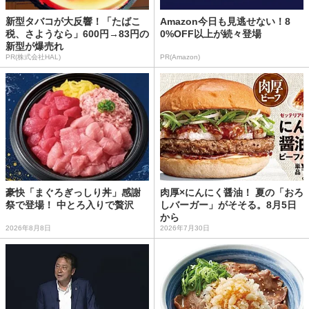
新型タバコが大反響！「たばこ
Amazon今日も見逃せない！8
税、さようなら」600円→83円の
0%OFF以上が続々登場
新型が爆売れ
PR(株式会社HAL)
PR(Amazon)
豪快「まぐろぎっしり丼」感謝
肉厚×にんにく醤油！ 夏の「おろ
祭で登場！ 中とろ入りで贅沢
しバーガー」がそそる。8月5日
から
2026年8月8日
2026年7月30日