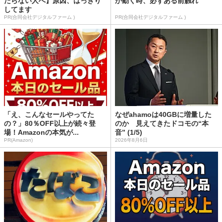
たらない人へ】原因、はっきり
が動く時、必ずある前触れ
してます
PR(合同会社デジタルファーム )
PR(合同会社デジタルファーム )
「え、こんなセールやってた
なぜahamoは40GBに増量した
の？」80％OFF以上が続々登
のか 見えてきたドコモの“本
場！Amazonの本気が...
音” (1/5)
PR(Amazon)
2026年8月6日