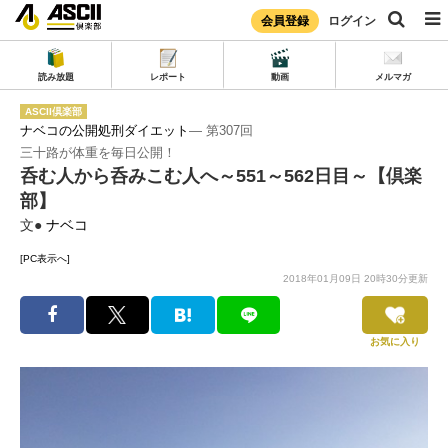
会員登録
ログイン
読み放題
レポート
動画
メルマガ
ASCII倶楽部
ナベコの公開処刑ダイエット
― 第307回
三十路が体重を毎日公開！
呑む人から呑みこむ人へ～551～562日目～【倶楽
部】
文●
ナベコ
[PC表示へ]
2018年01月09日 20時30分更新
お気に入り