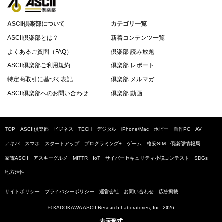
ASCII倶楽部について
カテゴリ一覧
ASCII倶楽部とは？
新着コンテンツ一覧
よくあるご質問（FAQ）
倶楽部 読み放題
ASCII倶楽部ご利用規約
倶楽部 レポート
特定商取引に基づく表記
倶楽部 メルマガ
ASCII倶楽部へのお問い合わせ
倶楽部 動画
TOP
ASCII倶楽部
ビジネス
TECH
デジタル
iPhone/Mac
ホビー
自作PC
AV
アキバ
スマホ
スタートアップ
プログラミング+
ゲーム
格安SIM
倶楽部情報局
家電ASCII
アスキーグルメ
MITTR
IoT
サイバーセキュリティ小説コンテスト
SDGs
地方活性
サイトポリシー
プライバシーポリシー
運営会社
お問い合わせ
広告掲載
© KADOKAWA ASCII Research Laboratories, Inc. 2026
表示形式