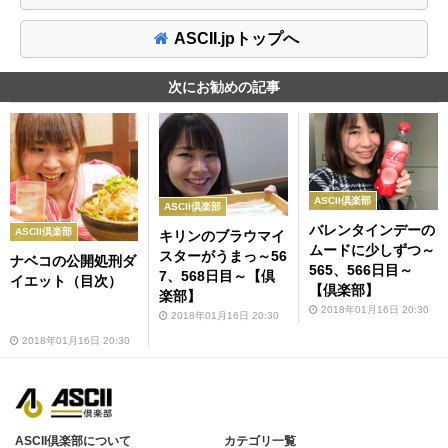
ASCII.jpトップへ
次にお勧めの記事
ASCII倶楽部
ASCII倶楽部
バレンタインデーの
ASCII倶楽部
キリンのブラウマイ
ムードに少しずつ～
スターがうまっ～56
ナベコの公開処刑ダ
565、566日目～
7、568日目～【倶
イエット（目次）
【倶楽部】
楽部】
2018年01月16日 20:30
2018年01月16日 20:30
2018年01月16日 20:30
ASCII倶楽部について
カテゴリ一覧