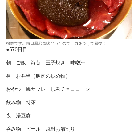
桜鍋です。前日風邪気味だったので、力をつけて回復！
●570日目
朝 ご飯 海苔 玉子焼き 味噌汁
昼 お弁当（豚肉の炒め物）
おやつ 鳩サブレ しみチョココーン
飲み物 特茶
夜 湯豆腐
呑み物 ビール 焼酎お湯割り