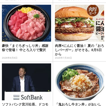
豪快「まぐろぎっしり丼」感謝
肉厚×にんにく醤油！ 夏の「おろ
祭で登場！ 中とろ入りで贅沢
しバーガー」がそそる。8月5日
から
2026年8月8日
2026年7月30日
ソフトバンク宮川社長、ドコモ
「鬼おろし牛タン丼」がおいし