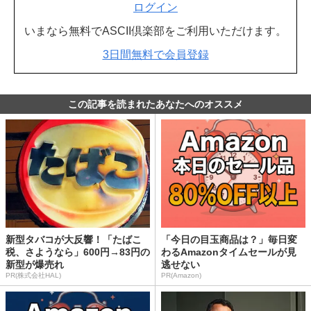
ログイン
いまなら無料でASCII倶楽部をご利用いただけます。
3日間無料で会員登録
この記事を読まれたあなたへのオススメ
新型タバコが大反響！「たばこ
「今日の目玉商品は？」毎日変
税、さようなら」600円→83円の
わるAmazonタイムセールが見
新型が爆売れ
逃せない
PR(株式会社HAL)
PR(Amazon)