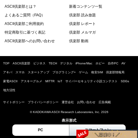
ASCII倶楽部とは？
新着コンテンツ一覧
よくあるご質問（FAQ）
倶楽部 読み放題
ASCII倶楽部ご利用規約
倶楽部 レポート
特定商取引に基づく表記
倶楽部 メルマガ
ASCII倶楽部へのお問い合わせ
倶楽部 動画
TOP
ASCII倶楽部
ビジネス
TECH
デジタル
iPhone/Mac
ホビー
自作PC
AV
アキバ
スマホ
スタートアップ
プログラミング+
ゲーム
格安SIM
倶楽部情報局
家電ASCII
アスキーグルメ
MITTR
IoT
サイバーセキュリティ小説コンテスト
SDGs
地方活性
サイトポリシー
プライバシーポリシー
運営会社
お問い合わせ
広告掲載
© KADOKAWA ASCII Research Laboratories, Inc. 2026
表示形式
PC
スマートフォン