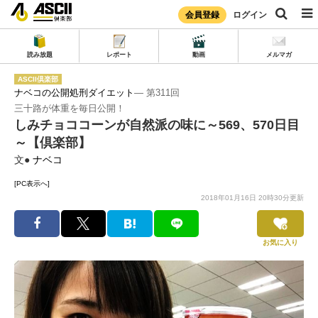
会員登録
ログイン
読み放題
レポート
動画
メルマガ
ASCII倶楽部
ナベコの公開処刑ダイエット
― 第311回
三十路が体重を毎日公開！
しみチョココーンが自然派の味に～569、570日目
～【倶楽部】
文●
ナベコ
[PC表示へ]
2018年01月16日 20時30分更新
お気に入り