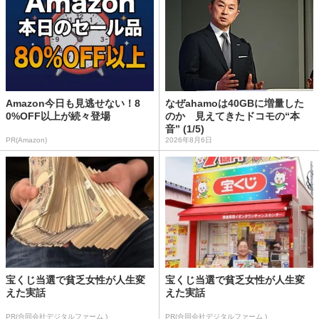
Amazon今日も見逃せない！8
なぜahamoは40GBに増量した
0%OFF以上が続々登場
のか 見えてきたドコモの“本
音” (1/5)
PR(Amazon)
2026年8月6日
宝くじ当選で貧乏女性が人生変
宝くじ当選で貧乏女性が人生変
えた実話
えた実話
PR(合同会社デジタルファーム )
PR(合同会社デジタルファーム )