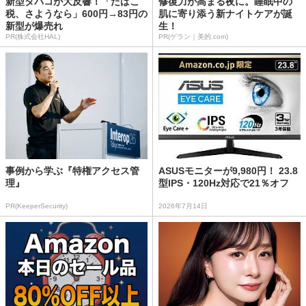
新型タバコが大反響！「たばこ
修復力が高まる夜に。睡眠中の
税、さようなら」600円→83円の
肌に寄り添う新ナイトケアが誕
新型が爆売れ
生！
PR(株式会社HAL)
PR(ゲラン｜美的.com)
事例から学ぶ『特権アクセス管
ASUSモニターが9,980円！ 23.8
理』
型IPS・120Hz対応で21％オフ
PR(KeeperSecurity)
2026年7月14日