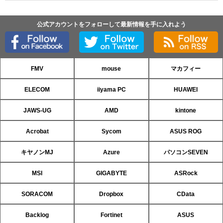
公式アカウントをフォローして最新情報を手に入れよう
FMV
mouse
マカフィー
ELECOM
iiyama PC
HUAWEI
JAWS-UG
AMD
kintone
Acrobat
Sycom
ASUS ROG
キヤノンMJ
Azure
パソコンSEVEN
MSI
GIGABYTE
ASRock
SORACOM
Dropbox
CData
Backlog
Fortinet
ASUS