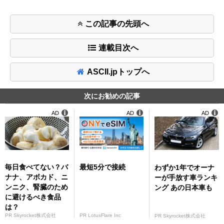
この記事の先頭へ
連載目次へ
ASCII.jpトップへ
次にお勧めの記事
AD
AD
AD
毎日食べてない？バ
最短5分で接続
わずか1年でオーナ
ナナ、アボカド、ニ
ーが手放す車ランキ
ンニク、腎臓のため
ング あの日本車も
に避けるべき食品
は？
PR Skyrocket株式会社
PR LotusFlare Inc
PR Skyrocket株式会社