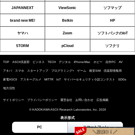
JAPANNEXT
ViewSonic
ソフマップ
brand new ME!
Belkin
HP
ヤマハ
Zoom
ソフトバンクのIoT
STORM
pCloud
ソフクリ
TOP
ASCII倶楽部
ビジネス
TECH
デジタル
iPhone/Mac
ホビー
自作PC
AV
アキバ
スマホ
スタートアップ
プログラミング+
ゲーム
格安SIM
倶楽部情報局
家電ASCII
アスキーグルメ
MITTR
IoT
サイバーセキュリティ小説コンテスト
SDGs
地方活性
サイトポリシー
プライバシーポリシー
運営会社
お問い合わせ
広告掲載
© KADOKAWA ASCII Research Laboratories, Inc. 2026
表示形式
PC
スマートフォン