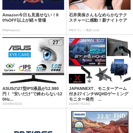
Amazon今日も見逃せない！8
石井美保さんもなめらかなテク
0%OFF以上が続々登場
スチャーに感動！新ナイトケア
PR(Amazon)
PR(ゲラン｜美的.com)
ASUSの27型IPS液晶が12,980
JAPANNEXT、モニターアーム
円！ “安いだけ”で終わらない12
付き27インチWQHDゲーミング
0Hz...
モニター発売 ...
2026年6月2日
2026年7月23日