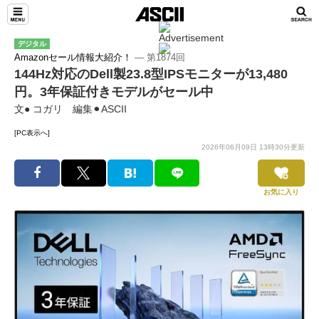
デジタル
Amazonセール情報大紹介！
― 第1874回
144Hz対応のDell製23.8型IPSモニターが13,480
円。3年保証付きモデルがセール中
文● コガリ 編集⚫︎ASCII
[PC表示へ]
2026年06月09日 13時30分更新
お気に入り