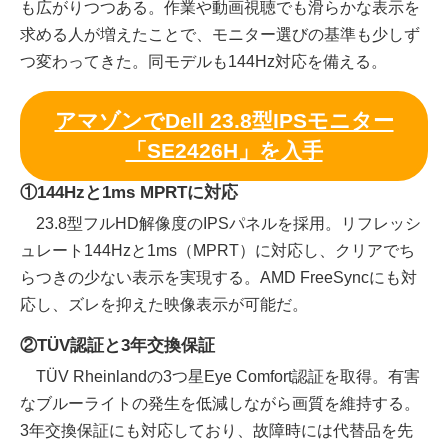
も広がりつつある。作業や動画視聴でも滑らかな表示を
求める人が増えたことで、モニター選びの基準も少しず
つ変わってきた。同モデルも144Hz対応を備える。
アマゾンでDell 23.8型IPSモニター
「SE2426H」を入手
①144Hzと1ms MPRTに対応
23.8型フルHD解像度のIPSパネルを採用。リフレッシ
ュレート144Hzと1ms（MPRT）に対応し、クリアでち
らつきの少ない表示を実現する。AMD FreeSyncにも対
応し、ズレを抑えた映像表示が可能だ。
②TÜV認証と3年交換保証
TÜV Rheinlandの3つ星Eye Comfort認証を取得。有害
なブルーライトの発生を低減しながら画質を維持する。
3年交換保証にも対応しており、故障時には代替品を先