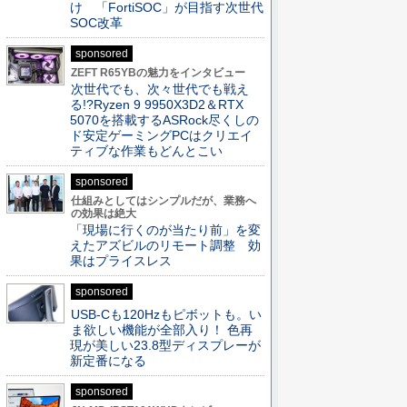
け 「FortiSOC」が目指す次世代
SOC改革
sponsored
ZEFT R65YBの魅力をインタビュー
次世代でも、次々世代でも戦え
る!?Ryzen 9 9950X3D2＆RTX
5070を搭載するASRock尽くしの
ド安定ゲーミングPCはクリエイ
ティブな作業もどんとこい
sponsored
仕組みとしてはシンプルだが、業務へ
の効果は絶大
「現場に行くのが当たり前」を変
えたアズビルのリモート調整 効
果はプライスレス
sponsored
USB-Cも120Hzもピボットも。い
ま欲しい機能が全部入り！ 色再
現が美しい23.8型ディスプレーが
新定番になる
sponsored