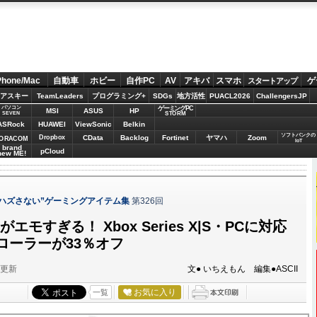
Phone/Mac
自動車
ホビー
自作PC
AV
アキバ
スマホ
ゲ
スタートアップ
アスキー
TeamLeaders
プログラミング+
SDGs
地方活性
PUACL2026
ChallengersJP
パソコン
ゲーミングPC
MSI
ASUS
HP
STORM
SEVEN
ASRock
HUAWEI
ViewSonic
Belkin
ソフトバンクの
Dropbox
CData
Backlog
Fortinet
ヤマハ
Zoom
ORACOM
IoT
brand
pCloud
new ME!
 “ハズさない”ゲーミングアイテム集
第326回
状がエモすぎる！ Xbox Series X|S・PCに対応
ローラーが33％オフ
分更新
文● いちえもん 編集●ASCII
お気に入り
一覧