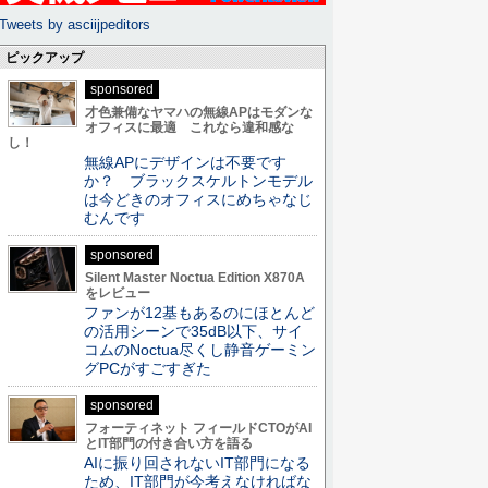
Tweets by asciijpeditors
ピックアップ
sponsored
才色兼備なヤマハの無線APはモダンな
オフィスに最適 これなら違和感な
し！
無線APにデザインは不要です
か？ ブラックスケルトンモデル
は今どきのオフィスにめちゃなじ
むんです
sponsored
Silent Master Noctua Edition X870A
をレビュー
ファンが12基もあるのにほとんど
の活用シーンで35dB以下、サイ
コムのNoctua尽くし静音ゲーミン
グPCがすごすぎた
sponsored
フォーティネット フィールドCTOがAI
とIT部門の付き合い方を語る
AIに振り回されないIT部門になる
ため、IT部門が今考えなければな