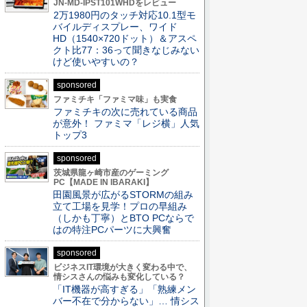
JN-MD-IPST101WHDをレビュー
2万1980円のタッチ対応10.1型モ
バイルディスプレー、ワイド
HD（1540×720ドット）＆アスペ
クト比77：36って聞きなじみない
けど使いやすいの？
sponsored
ファミチキ「ファミマ味」も実食
ファミチキの次に売れている商品
が意外！ ファミマ「レジ横」人気
トップ3
sponsored
茨城県龍ヶ崎市産のゲーミング
PC【MADE IN IBARAKI】
田園風景が広がるSTORMの組み
立て工場を見学！プロの早組み
（しかも丁寧）とBTO PCならで
はの特注PCパーツに大興奮
sponsored
ビジネスIT環境が大きく変わる中で、
情シスさんの悩みも変化している？
「IT機器が高すぎる」「熟練メン
バー不在で分からない」… 情シス