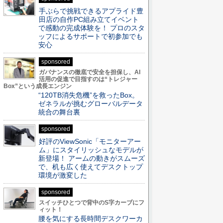
手ぶらで挑戦できるアプライド豊
田店の自作PC組み立てイベント
で感動の完成体験を！ プロのスタ
ッフによるサポートで初参加でも
安心
sponsored
ガバナンスの徹底で安全を担保し、AI
活用の促進で目指すのは“トレジャー
Box”という成長エンジン
“120TB消失危機”を救ったBox。
ゼネラルが挑むグローバルデータ
統合の舞台裏
sponsored
好評のViewSonic「モニターアー
ム」にスタイリッシュなモデルが
新登場！ アームの動きがスムーズ
で、机も広く使えてデスクトップ
環境が激変した
sponsored
スイッチひとつで背中のS字カーブにフ
ィット！
腰を気にする長時間デスクワーカ