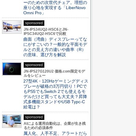
ーのための次世代チェア。理想の
座り心地を実現する「LiberNovo
Omni Pro」
sponsored
JN-IPS34UQ2-HSC6とJN-
IPSC34UQ2-HSC6で比較
曲面（湾曲）ディスプレーってな
にがすごいの？一般的な平面モデ
ルとの見え方の違いや曲率（R）
の意味、選び方を解説
sponsored
JN-IPS27G120U2 価格.com限定モデ
ルをレビュー
27型4K・120Hzゲーミングディス
プレーが破格の3万円切り！PCで
もPS5でもSwitch 2でも使えるモ
デルだけど買っても大丈夫？昇降
式多機能スタンドやUSB Typc-C
給電は？
sponsored
AIによる運用自動化は、企業が生き残
るための必須条件
属人化、人手不足、アラートだら