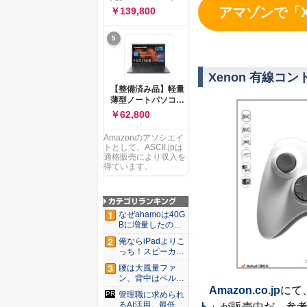
ー 83K9003JJP ノー
ソコン Vivobook 15
アマゾンで「X
￥139,800
トPC
M1502NAQ 15.6イ
ンチ AMD Ryzen 7
5
170 メモリ16GB
SSD 512GB
Microsoft 365
Personal (24か月版)
Xenon 有線コ
搭載 Windows 11 重
【整備済み品】軽量
量1.7kg Wi-Fi 6E ク
薄型ノートパソコン
ワイエットブルー
dynabook G83 ■
￥62,800
M1502NAQ-
13.3型
R7165BUWS
FHD(1920x1080) -
Amazonのアソシエイ
高性能第11世代Core
トとして、ASCII.jpは
i5-1135G7 - メモリ
適格販売により収入を
16GB - SSD 256GB
得ています。
- Webカメラ -
WiFi&Bluetooth -
USB Type-C - MS
Office 2021 - Win11
なぜahamoは40G
搭載
Bに増量したの
か ...
俺ならiPadよりこ
っち！スピーカー
9個...
腰は大風量ファ
ン、背中はペルチ
ェ冷却。ダ...
Amazon.co.jp
にて
管理職に求められ
るAI活用。最低限
ト」
が販売中だ。参考