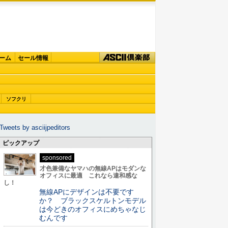
ーム
セール情報
ソフクリ
Tweets by asciijpeditors
ピックアップ
sponsored
才色兼備なヤマハの無線APはモダンな
オフィスに最適 これなら違和感な
し！
無線APにデザインは不要です
か？ ブラックスケルトンモデル
は今どきのオフィスにめちゃなじ
むんです