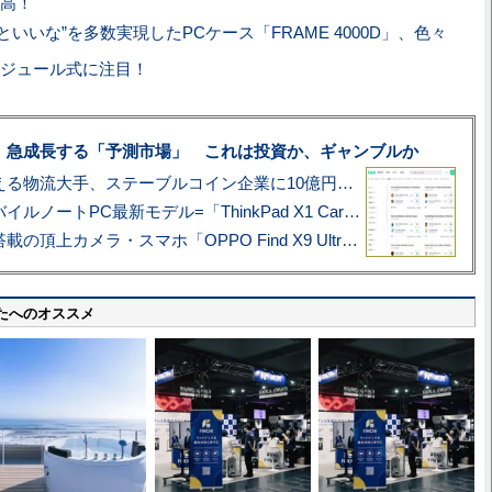
高！
といいな”を多数実現したPCケース「FRAME 4000D」、色々
ジュール式に注目！
、急成長する「予測市場」 これは投資か、ギャンブルか
アマゾン配送を支える物流大手、ステーブルコイン企業に10億円投資のワケ
あこがれの旗艦モバイルノートPC最新モデル=「ThinkPad X1 Carbon Gen 14 Aura Edition」実機レビュー
ハッセルブラッド搭載の頂上カメラ・スマホ「OPPO Find X9 Ultra」実写レビュー=プロが本気で徹底撮影しました!!
たへのオススメ