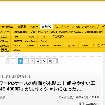
Phone/Mac
自動車
ホビー
自作PC
AV
アキバ
スマホ
ゲ
スタートアップ
アスキー
TeamLeaders
プログラミング+
SDGs
地方活性
PUACL2026
ChallengersJP
パソコン
ゲーミングPC
MSI
ASUS
HP
STORM
SEVEN
ASRock
HUAWEI
ViewSonic
Belkin
ソフトバンクの
Dropbox
CData
Backlog
Fortinet
ヤマハ
Zoom
ORACOM
IoT
brand
pCloud
new ME!
前へ
1
2
3
4
5
次へ
としても違和感なし！
ワーPCケースの前面が木製に！ 組みやすい工
ME 4000D」がよりオシャレになったよ
分更新
文● 宮里圭介 編集●八尋／ASCII
提供: CORSAIR