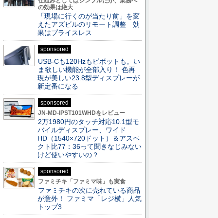
仕組みとしてはシンプルだが、業務へ
の効果は絶大
「現場に行くのが当たり前」を変
えたアズビルのリモート調整 効
果はプライスレス
sponsored
USB-Cも120Hzもピボットも。い
ま欲しい機能が全部入り！ 色再
現が美しい23.8型ディスプレーが
新定番になる
sponsored
JN-MD-IPST101WHDをレビュー
2万1980円のタッチ対応10.1型モ
バイルディスプレー、ワイド
HD（1540×720ドット）＆アスペ
クト比77：36って聞きなじみない
けど使いやすいの？
sponsored
ファミチキ「ファミマ味」も実食
ファミチキの次に売れている商品
が意外！ ファミマ「レジ横」人気
トップ3