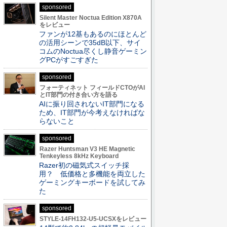
sponsored
Silent Master Noctua Edition X870A
をレビュー
ファンが12基もあるのにほとんど
の活用シーンで35dB以下、サイ
コムのNoctua尽くし静音ゲーミン
グPCがすごすぎた
sponsored
フォーティネット フィールドCTOがAI
とIT部門の付き合い方を語る
AIに振り回されないIT部門になる
ため、IT部門が今考えなければな
らないこと
sponsored
Razer Huntsman V3 HE Magnetic
Tenkeyless 8kHz Keyboard
Razer初の磁気式スイッチ採
用？ 低価格と多機能を両立した
ゲーミングキーボードを試してみ
た
sponsored
STYLE-14FH132-U5-UCSXをレビュー