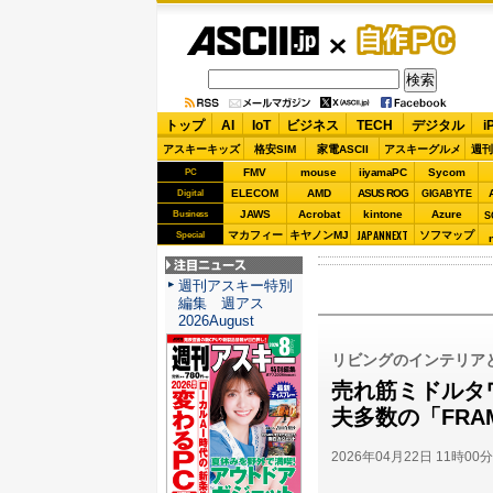
ASCII.jp
自作PC
トップ
AI
IoT
ビジネス
TECH
デジタル
i
アスキーキッズ
格安SIM
家電ASCII
アスキーグルメ
週刊
FMV
mouse
iiyamaPC
Sycom
PC
ELECOM
AMD
ASUS ROG
Digital
GIGABYTE
JAWS
Acrobat
kintone
Azure
Business
S
JAPANNEXT
マカフィー
キヤノンMJ
ソフマップ
Special
注目ニュース
週刊アスキー特別
編集 週アス
2026August
リビングのインテリア
売れ筋ミドルタ
夫多数の「FRA
2026年04月22日 11時00