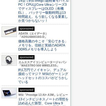
14型で約0.84kgの超軽量モバイル
PC！CPUはCore Ultraシリーズ3
でディスプレーはOLED（有機
EL）、バッテリー駆動時間は13
時間超え。もう欲しくなる要素し
か見つからないッ！
sponsored
ADATA（エイデータ）
「AD5U480016G-D」
価格高騰の今こそ「安心できる」
メモリを。信頼と実績のADATA
DDR5メモリを導入しよう
sponsored
エムエスアイコンピュータージャパン
「MAESTRO 500 WIRELESS」
約1万円でノイキャン、デュアル
接続ってマジ？ MSIのゲーミング
ヘッドセットのコスパがどうかし
ている
sponsored
MSI「Prestige 13 AI+ A3M」レビュー
13インチビジネスノートの理想を
詰め込んだ新型、Core Ultra 9