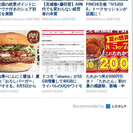
全国の絶景ポイントに
【見城徹×藤田晋】AI時
FINCHI主催「IVS202
サウナ付きのシェア別
代でも変わらない経営
6」トークセッションが
荘を展開
者の本質
話題に！
R(COCO VILLA on GOETHE)
PR(FINCHI on GOETHE)
PR(FINCHI on GOETHE)
肉厚×にんにく醤油！ 夏
ドコモ「ahamo」が10
たれかつ丼が200円引
の「おろしバーガー」
GB増量して40GBに
き！ 「たれとん」初の
がそそる。8月5日から
ライバルのUQやワイモ
夏の感謝祭、新橋・中
バを意識...
野北口で開催
026年7月30日
2026年7月29日
2026年7月30日
Recommended by