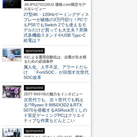
JN-IPS27G120U2 価格.com限定モデ
ルをレビュー
27型4K・120Hzゲーミングディス
プレーが破格の3万円切り！PCで
もPS5でもSwitch 2でも使えるモ
デルだけど買っても大丈夫？昇降
式多機能スタンドやUSB Typc-C
給電は？
sponsored
AIによる運用自動化は、企業が生き残
るための必須条件
属人化、人手不足、アラートだら
け 「FortiSOC」が目指す次世代
SOC改革
sponsored
ZEFT R65YBの魅力をインタビュー
次世代でも、次々世代でも戦え
る!?Ryzen 9 9950X3D2＆RTX
5070を搭載するASRock尽くしの
ド安定ゲーミングPCはクリエイ
ティブな作業もどんとこい
sponsored