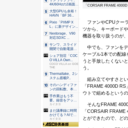
サンワサプライ、
4K/60Hzの2画面
「CORSAIR FRAME 4000
出...
大型GPUも余裕！
HAVN「BF 36...
ファンやCPUクーラ
Pixio「PXMP X
L」に新デザイン...
ツから、キーボードや
Nextorage、V90
機器を取り扱うのが、C
対応SDXC ...
サンワ、スライド
中でも、ファンをデ
開閉で自動電源O
N/OF...
ケーブル1本での配線を
シェア別荘「COC
O VILLA Own...
うと手放したくない
COCO VILLA on GOE
う。
THE
Thermaltake、2シ
ステム搭載P...
組み立てやすさとい
そのハンディファ
「FRAME 4000
ンの回転数、本
ウトで組めるという
当？ 20...
手作業はもう不
要。録音をアップ
そんなFRAME 40
するだけの...
カイタヨ
まだ議事録に時間
「CORSAIR FRA
かけてる？AIで速
とができたので、どの
く正確...
カイタヨ