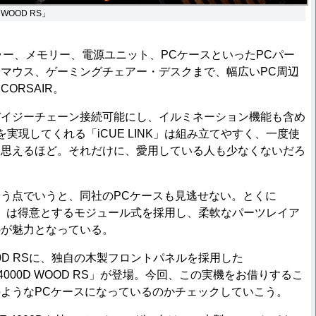
D WOOD RS」
ー、メモリー、電源ユニット、PCケースといったPCパー
マウス、ゲーミングチェアー・デスクまで、幅広いPC周辺
ORSAIR。
イジーチェーン接続可能にし、イルミネーション機能も含め
実現してくれる「iCUE LINK」は組み立てやすく、一度使
と思えるほど。それだけに、愛用している人も少なくないだろ
う点でいうと、同社のPCケースも見逃せない。とくに
D RS」は得意とするモジュール式を採用し、柔軟なパーツレイア
のが魅力となっている。
00D RSに、独自の木製フロントパネルを採用した
ME 4000D WOOD RS」が登場。今回、この実機をお借りするこ
ようなPCケースになっているのかチェックしていこう。