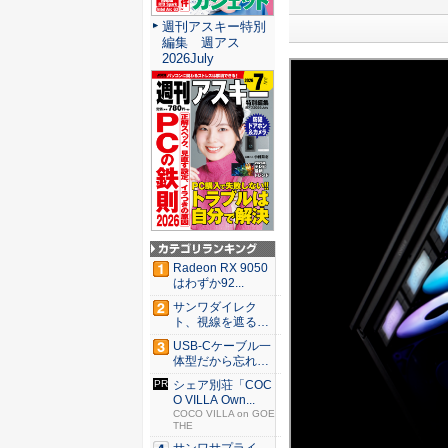
週刊アスキー特別
編集 週アス
2026July
Radeon RX 9050
はわずか92...
サンワダイレク
ト、視線を遮るフ
ェルト製デ...
USB-Cケーブル一
体型だから忘れな
い！...
シェア別荘「COC
O VILLA Own...
COCO VILLA on GOE
THE