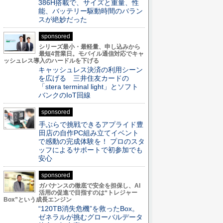
386H搭載で、サイズと重量、性
能、バッテリー駆動時間のバラン
スが絶妙だった
sponsored
シリーズ最小・最軽量、申し込みから
最短4営業日。モバイル通信対応でキャ
ッシュレス導入のハードルを下げる
キャッシュレス決済の利用シーン
を広げる 三井住友カードの
「stera terminal light」とソフト
バンクのIoT回線
sponsored
手ぶらで挑戦できるアプライド豊
田店の自作PC組み立てイベント
で感動の完成体験を！ プロのスタ
ッフによるサポートで初参加でも
安心
sponsored
ガバナンスの徹底で安全を担保し、AI
活用の促進で目指すのは“トレジャー
Box”という成長エンジン
“120TB消失危機”を救ったBox。
ゼネラルが挑むグローバルデータ