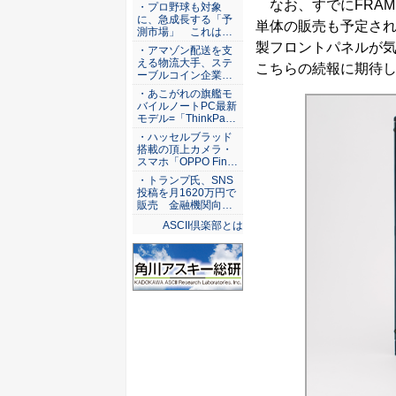
ASCII倶楽部
なお、すでにFRAM
・プロ野球も対象
に、急成長する「予
単体の販売も予定されてい
測市場」 これは…
製フロントパネルが気に
・アマゾン配送を支
える物流大手、ステ
こちらの続報に期待
ーブルコイン企業…
・あこがれの旗艦モ
バイルノートPC最新
モデル=「ThinkPa…
・ハッセルブラッド
搭載の頂上カメラ・
スマホ「OPPO Fin…
・トランプ氏、SNS
投稿を月1620万円で
販売 金融機関向…
ASCII倶楽部とは