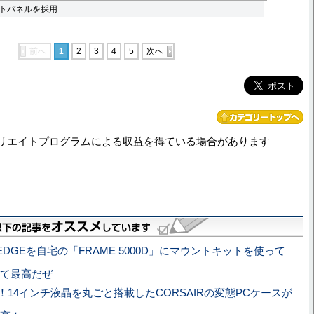
トパネルを採用
前へ
1
2
3
4
5
次へ
リエイトプログラムによる収益を得ている場合があります
 EDGEを自宅の「FRAME 5000D」にマウントキットを使って
て最高だぜ
！14インチ液晶を丸ごと搭載したCORSAIRの変態PCケースが