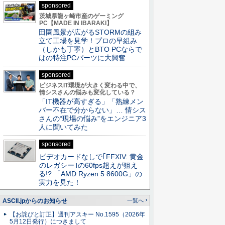
sponsored
茨城県龍ヶ崎市産のゲーミング
PC【MADE IN IBARAKI】
田園風景が広がるSTORMの組み
立て工場を見学！プロの早組み
（しかも丁寧）とBTO PCならで
はの特注PCパーツに大興奮
sponsored
ビジネスIT環境が大きく変わる中で、
情シスさんの悩みも変化している？
「IT機器が高すぎる」「熟練メン
バー不在で分からない」… 情シス
さんの“現場の悩み”をエンジニア3
人に聞いてみた
sponsored
ビデオカードなしで｢FFXIV: 黄金
のレガシー｣の60fps超えが狙え
る!? 「AMD Ryzen 5 8600G」の
実力を見た！
ASCII.jpからのお知らせ
一覧へ
【お詫びと訂正】週刊アスキー No.1595（2026年
5月12日発行）につきまして