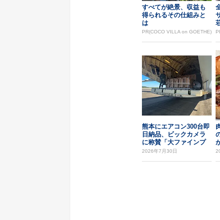
すべてが絶景、収益も
得られるその仕組みと
は
PR(COCO VILLA on GOETHE)
P
熊本にエアコン300台即
日納品、ビックカメラ
に称賛「大ファインプ
レー」
2026年7月30日
2