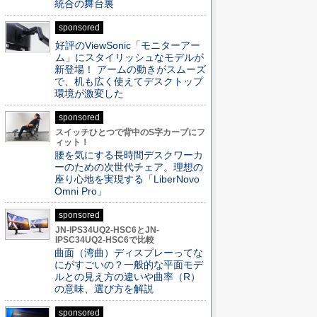
統合の舞台裏
sponsored
好評のViewSonic「モニターアー
ム」にスタイリッシュなモデルが
新登場！ アームの動きがスムーズ
で、机も広く使えてデスクトップ
環境が激変した
sponsored
スイッチひとつで背中のS字カーブにフ
ィット！
腰を気にする長時間デスクワーカ
ーのための次世代チェア。理想の
座り心地を実現する「LiberNovo
Omni Pro」
sponsored
JN-IPS34UQ2-HSC6とJN-
IPSC34UQ2-HSC6で比較
曲面（湾曲）ディスプレーってな
にがすごいの？一般的な平面モデ
ルとの見え方の違いや曲率（R）
の意味、選び方を解説
sponsored