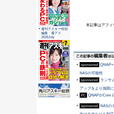
本記事はアフィ
週刊アスキー特別
編集 週アス
2026July
QNA
sponsored
NASの可能性
ランサム
sponsored
アップをより強固に
QNAPがCor
PC
NAS
sponsored
向けモデルにも対応