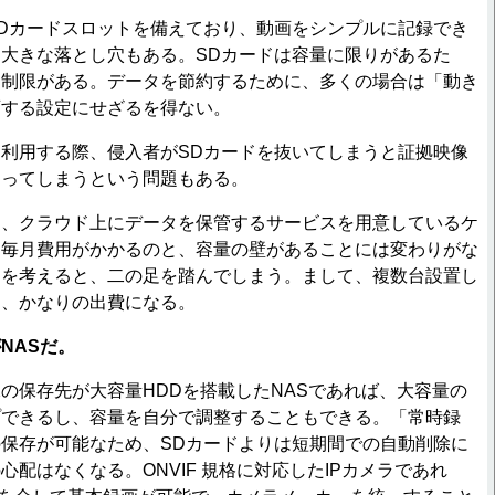
Dカードスロットを備えており、動画をシンプルに記録でき
大きな落とし穴もある。SDカードは容量に限りがあるた
に制限がある。データを節約するために、多くの場合は「動き
画する設定にせざるを得ない。
利用する際、侵入者がSDカードを抜いてしまうと証拠映像
なってしまうという問題もある。
、クラウド上にデータを保管するサービスを用意しているケ
、毎月費用がかかるのと、容量の壁があることには変わりがな
用を考えると、二の足を踏んでしまう。まして、複数台設置し
ら、かなりの出費になる。
NASだ。
保存先が大容量HDDを搭載したNASであれば、大容量の
プできるし、容量を自分で調整することもできる。「常時録
保存が可能なため、SDカードよりは短期間での自動削除に
心配はなくなる。ONVIF 規格に対応したIPカメラであれ