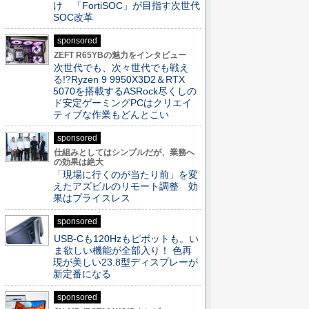
け 「FortiSOC」が目指す次世代
SOC改革
sponsored
ZEFT R65YBの魅力をインタビュー
次世代でも、次々世代でも戦え
る!?Ryzen 9 9950X3D2＆RTX
5070を搭載するASRock尽くしの
ド安定ゲーミングPCはクリエイ
ティブな作業もどんとこい
sponsored
仕組みとしてはシンプルだが、業務へ
の効果は絶大
「現場に行くのが当たり前」を変
えたアズビルのリモート調整 効
果はプライスレス
sponsored
USB-Cも120Hzもピボットも。い
ま欲しい機能が全部入り！ 色再
現が美しい23.8型ディスプレーが
新定番になる
sponsored