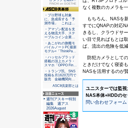
ば、RTSPプロトコ
FINCHI on GOETHE
なく複数のカメラを一
ASCII倶楽部
・プロ野球も対象
もちろん、NASを
に、急成長する「予
測市場」 これは…
すでにQNAPの対応
・アマゾン配送を支
きるし、クラウドサ
える物流大手、ステ
ーブルコイン企業…
い目で見ればもとは
・あこがれの旗艦モ
ば、流出の危険を低
バイルノートPC最新
モデル=「ThinkPa…
・ハッセルブラッド
防犯カメラとしての
搭載の頂上カメラ・
ときだけでなく寝姿
スマホ「OPPO Fin…
NASを活用するのが
・トランプ氏、SNS
投稿を月1620万円で
販売 金融機関向…
ASCII倶楽部とは
ユニスターでは監視
NAS本体+HDDの
注目ニュース
週刊アスキー特別
問い合わせフォーム
編集 週アス
2026August