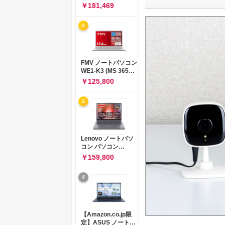
コン 15-fd 15.6イン
￥181,469
チ インテル Core 5
120U メモリ16GB
2
SSD512GB
Windows 11
Microsoft Office
2024搭載 WPS
Office搭載 カメラシ
FMV ノートパソコン
ャッター 指紋認証 薄
WE1-K3 (MS 365
型 Copilotキー搭載
Personal/Copilotキ
￥125,800
ナチュラルシルバー
ー搭載/Win 11/15.6
(BJ0M5PA-AAAI)
型/Core
3
i5/16GB/SSD
512GB/ホワイト)
FMVWK3E15W_AZ
Lenovo ノートパソ
コン パソコン
IdeaPad Slim 3 14.0
￥159,800
インチ AMD
Ryzen™ 5 8640HS
4
メモリ16GB
SSD512GB
Microsoft 365 試用
版 Windows11 バッ
テリー駆動12.6時間
【Amazon.co.jp限
重量1.39kg ルナグレ
定】ASUS ノートパ