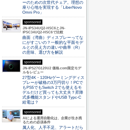
ーのための次世代チェア。理想の
座り心地を実現する「LiberNovo
Omni Pro」
sponsored
JN-IPS34UQ2-HSC6とJN-
IPSC34UQ2-HSC6で比較
曲面（湾曲）ディスプレーってな
にがすごいの？一般的な平面モデ
ルとの見え方の違いや曲率（R）
の意味、選び方を解説
sponsored
JN-IPS27G120U2 価格.com限定モデ
ルをレビュー
27型4K・120Hzゲーミングディス
プレーが破格の3万円切り！PCで
もPS5でもSwitch 2でも使えるモ
デルだけど買っても大丈夫？昇降
式多機能スタンドやUSB Typc-C
給電は？
sponsored
AIによる運用自動化は、企業が生き残
るための必須条件
属人化、人手不足、アラートだら