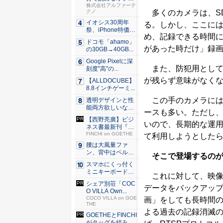
スのセキ...
株式会社アルファーテ
クノ
多くのカメラは、S
イオシス30周年
る。しかし、ここには
祭、iPhone特価品
め、記録できる時間
を...
ドコモ「ahamo」
があった時だけ」録
の30GB→40GB...
Google Pixelに深
また、防犯用として
刻度"高"の...
が残らず意味がなく
【ALLDOCUBE】
8.8インチゲーミ...
この手のカメラには
透明デザインと性
能両方欲しいな
ースも多い。ただし
ら。LDA...
【西野亮廣】ビジ
いので、長期的な運
ネス書最新刊『北
極星 僕...
FINCHI on GOETHE
て利用しようとした
腰は大風量ファ
ン、背中はペルチ
そこで登場するのが
ェ冷却。ダ...
スマホにくっ付く
ミニキーボード！
これに対して、映像の
触ってわ...
シェア別荘「COC
データをバックアッ
O VILLA Own...
COCO VILLA on GOE
画」をしても長時間の
THE
よる過去の記録消滅の
GOETHEとFINCHI
がタッグを組み...