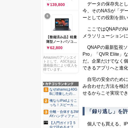
ー 83K9003JJP ノー
ソコン Vivobook 15
データの保存先として進化を
￥139,800
トPC
M1502NAQ 15.6イ
今、そのNASが「デ
ンチ AMD Ryzen 7
5
170 メモリ16GB
ーとしての役割を担
SSD 512GB
Microsoft 365
ここではQNAPのN
Personal (24か月版)
搭載 Windows 11 重
メラソリューション
【整備済み品】軽量
量1.7kg Wi-Fi 6E ク
薄型ノートパソコン
ワイエットブルー
dynabook G83 ■
QNAPの最新監視ソ
￥62,800
M1502NAQ-
13.3型
R7165BUWS
Pro」「QVR El
FHD(1920x1080) -
Amazonのアソシエイ
高性能第11世代Core
だ。企業だけでなく
トとして、ASCII.jpは
i5-1135G7 - メモリ
適格販売により収入を
できるアプリへと進
16GB - SSD 256GB
得ています。
- Webカメラ -
WiFi&Bluetooth -
自宅の安全のために監
USB Type-C - MS
み合わせた方法を検討
Office 2021 - Win11
なぜahamoは40G
搭載
せるからこそ実現で
Bに増量したの
か ...
俺ならiPadよりこ
っち！スピーカー
9個...
「録り逃し」を許
分離・合体する3W
AYハンディファ
ン。置...
【入門ガイド】5
個人でも買える、I
分で読めるオフィ