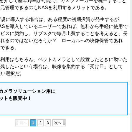
ルを介して基本録画が可能で、カメラメーカーを統一すること
元管理できるのもNASを利用するメリットである。
新規に導入する場合は、ある程度の初期投資が発生するが、
NASを導入しているユーザーであれば、無料から手軽に使用で
ービスに契約し、サブスクで毎月出費することを考えると、長
取れるのではないだろうか？ ローカルへの映像保管であれ
減できる。
利用はもちろん、ペットカメラとして設置したときに動いた
も残したいという場合は、映像を集約する「受け皿」として
賢い選択だ。
カメラソリューション用に
セットも販売中！
前へ
1
2
3
次へ