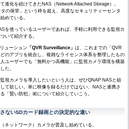
続けてきたNAS（Network Attached Storage）。
ータの保管」という枠を超え、高度なセキュリティーセンタ
い始めている。
ASを使っているユーザーであれば、手軽に利用できる監視カ
について紹介する。
リューション
「QVR Surveillance」
は、これまでの「QVR
ite」などのアプリを統合し、複雑なライセンス体系を整理したもの
個人ユーザーでも「無料かつ高機能」に監視カメラ環境を構築
化した。
視カメラを導入したいという人は、ぜひQNAP NASと組
して欲しい。単に映像を録るだけではない、NASと連携さ
きる「賢い防犯」術について紹介していこう。
さないSDカード録画との決定的な違い
P（ネットワーク）カメラが普及し始めている。