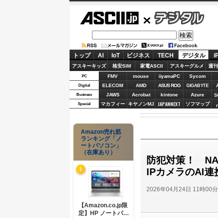
ASCII.jp
デジタル
トップ
AI
IoT
ビジネス
TECH
デジタル
i
アスキーキッズ
格安SIM
家電ASCII
アスキーグルメ
週刊
FMV
mouse
iiyamaPC
Sycom
PC
ELECOM
AMD
ASUS ROG
Digital
GIGABYTE
JAWS
Acrobat
kintone
Azure
Business
S
JAPANNEXT
マカフィー
キヤノンMJ
ソフマップ
Special
Amazon売れ筋
ランキング「ノ
ートパソコン」
（在庫あり）
防犯対策！ NA
IPカメラのAI
1
2026年04月24日 11時00
【Amazon.co.jp限
定】HP ノートパソ