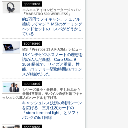
sponsored
エムエスアイコンピュータージャパン
「MAESTRO 500 WIRELESS」
約1万円でノイキャン、デュアル
接続ってマジ？ MSIのゲーミング
ヘッドセットのコスパがどうかし
ている
sponsored
MSI「Prestige 13 AI+ A3M」レビュー
13インチビジネスノートの理想を
詰め込んだ新型、Core Ultra 9
386H搭載で、サイズと重量、性
能、バッテリー駆動時間のバラン
スが絶妙だった
sponsored
シリーズ最小・最軽量、申し込みから
最短4営業日。モバイル通信対応でキャ
ッシュレス導入のハードルを下げる
キャッシュレス決済の利用シーン
を広げる 三井住友カードの
「stera terminal light」とソフト
バンクのIoT回線
sponsored