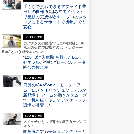
手ぶらで挑戦できるアプライド豊
田店の自作PC組み立てイベント
で感動の完成体験を！ プロのスタ
ッフによるサポートで初参加でも
安心
sponsored
ガバナンスの徹底で安全を担保し、AI
活用の促進で目指すのは“トレジャー
Box”という成長エンジン
“120TB消失危機”を救ったBox。
ゼネラルが挑むグローバルデータ
統合の舞台裏
sponsored
好評のViewSonic「モニターアー
ム」にスタイリッシュなモデルが
新登場！ アームの動きがスムーズ
で、机も広く使えてデスクトップ
環境が激変した
sponsored
スイッチひとつで背中のS字カーブにフ
ィット！
腰を気にする長時間デスクワーカ