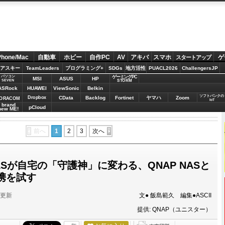
Phone/Mac
自動車
ホビー
自作PC
AV
アキバ
スマホ
ゲ
スタートアップ
アスキー
TeamLeaders
プログラミング+
SDGs
地方活性
PUACL2026
ChallengersJP
パソコン
ゲーミングPC
MSI
ASUS
HP
STORM
SEVEN
ASRock
HUAWEI
ViewSonic
Belkin
ソフトバンクの
Dropbox
CData
Backlog
Fortinet
ヤマハ
Zoom
ORACOM
IoT
brand
pCloud
new ME!
前へ
1
2
3
次へ
Sが自宅の「守護神」に変わる、QNAP NASと
連携を試す
分更新
文● 飯島範久 編集●ASCII
提供: QNAP（ユニスター）