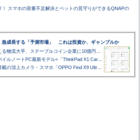
ぎ！ スマホの容量不足解決とペットの見守りができるQNAPの
、急成長する「予測市場」 これは投資か、ギャンブルか
アマゾン配送を支える物流大手、ステーブルコイン企業に10億円投資のワケ
あこがれの旗艦モバイルノートPC最新モデル=「ThinkPad X1 Carbon Gen 14 Aura Edition」実機レビュー
ハッセルブラッド搭載の頂上カメラ・スマホ「OPPO Find X9 Ultra」実写レビュー=プロが本気で徹底撮影しました!!