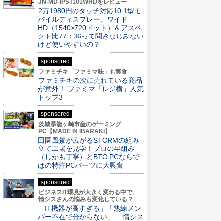
JN-MD-IPST101WHDをレビュー
2万1980円のタッチ対応10.1型モ
バイルディスプレー、ワイド
HD（1540×720ドット）＆アスペ
クト比77：36って聞きなじみない
けど使いやすいの？
sponsored
ファミチキ「ファミマ味」も実食
ファミチキの次に売れている商品
が意外！ ファミマ「レジ横」人気
トップ3
sponsored
茨城県龍ヶ崎市産のゲーミング
PC【MADE IN IBARAKI】
田園風景が広がるSTORMの組み
立て工場を見学！プロの早組み
（しかも丁寧）とBTO PCならで
はの特注PCパーツに大興奮
sponsored
ビジネスIT環境が大きく変わる中で、
情シスさんの悩みも変化している？
「IT機器が高すぎる」「熟練メン
バー不在で分からない」… 情シス