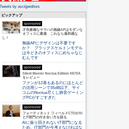
Tweets by asciijpeditors
ピックアップ
sponsored
才色兼備なヤマハの無線APはモダンな
オフィスに最適 これなら違和感な
し！
無線APにデザインは不要です
か？ ブラックスケルトンモデル
は今どきのオフィスにめちゃなじ
むんです
sponsored
Silent Master Noctua Edition X870A
をレビュー
ファンが12基もあるのにほとんど
の活用シーンで35dB以下、サイ
コムのNoctua尽くし静音ゲーミン
グPCがすごすぎた
sponsored
フォーティネット フィールドCTOがAI
とIT部門の付き合い方を語る
AIに振り回されないIT部門になる
ため、IT部門が今考えなければな