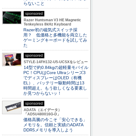
らないこと
sponsored
Razer Huntsman V3 HE Magnetic
Tenkeyless 8kHz Keyboard
Razer初の磁気式スイッチ採
用？ 低価格と多機能を両立した
ゲーミングキーボードを試してみ
た
sponsored
STYLE-14FH132-U5-UCSXをレビュー
14型で約0.84kgの超軽量モバイル
PC！CPUはCore Ultraシリーズ3
でディスプレーはOLED（有機
EL）、バッテリー駆動時間は13
時間超え。もう欲しくなる要素し
か見つからないッ！
sponsored
ADATA（エイデータ）
「AD5U480016G-D」
価格高騰の今こそ「安心できる」
メモリを。信頼と実績のADATA
DDR5メモリを導入しよう