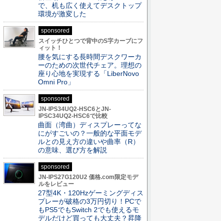
で、机も広く使えてデスクトップ
環境が激変した
sponsored
スイッチひとつで背中のS字カーブにフ
ィット！
腰を気にする長時間デスクワーカ
ーのための次世代チェア。理想の
座り心地を実現する「LiberNovo
Omni Pro」
sponsored
JN-IPS34UQ2-HSC6とJN-
IPSC34UQ2-HSC6で比較
曲面（湾曲）ディスプレーってな
にがすごいの？一般的な平面モデ
ルとの見え方の違いや曲率（R）
の意味、選び方を解説
sponsored
JN-IPS27G120U2 価格.com限定モデ
ルをレビュー
27型4K・120Hzゲーミングディス
プレーが破格の3万円切り！PCで
もPS5でもSwitch 2でも使えるモ
デルだけど買っても大丈夫？昇降