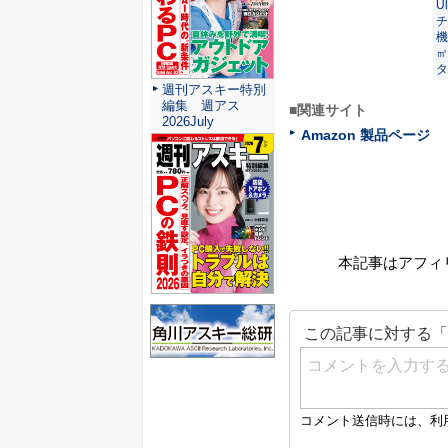
U
チ
機
㎡
タ
週刊アスキー特別
編集 週アス
■関連サイト
2026July
Amazon 製品ページ
本記事はアフィ