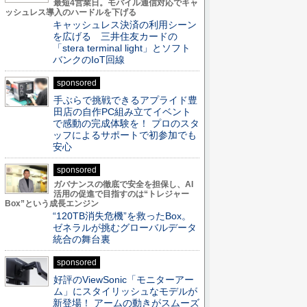
最短4営業日。モバイル通信対応でキャ
ッシュレス導入のハードルを下げる
キャッシュレス決済の利用シーン
を広げる 三井住友カードの
「stera terminal light」とソフト
バンクのIoT回線
sponsored
手ぶらで挑戦できるアプライド豊
田店の自作PC組み立てイベント
で感動の完成体験を！ プロのスタ
ッフによるサポートで初参加でも
安心
sponsored
ガバナンスの徹底で安全を担保し、AI
活用の促進で目指すのは“トレジャー
Box”という成長エンジン
“120TB消失危機”を救ったBox。
ゼネラルが挑むグローバルデータ
統合の舞台裏
sponsored
好評のViewSonic「モニターアー
ム」にスタイリッシュなモデルが
新登場！ アームの動きがスムーズ