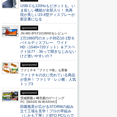
USB-Cも120Hzもピボットも。い
ま欲しい機能が全部入り！ 色再
現が美しい23.8型ディスプレーが
新定番になる
sponsored
JN-MD-IPST101WHDをレビュー
2万1980円のタッチ対応10.1型モ
バイルディスプレー、ワイド
HD（1540×720ドット）＆アスペ
クト比77：36って聞きなじみない
けど使いやすいの？
sponsored
ファミチキ「ファミマ味」も実食
ファミチキの次に売れている商品
が意外！ ファミマ「レジ横」人気
トップ3
sponsored
茨城県龍ヶ崎市産のゲーミング
PC【MADE IN IBARAKI】
田園風景が広がるSTORMの組み
立て工場を見学！プロの早組み
（しかも丁寧）とBTO PCならで