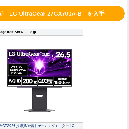
LG UltraGear 27GX700A-B」を入手
age from Amazon.co.jp
VGP2026 技術賞/金賞】ゲーミングモニター LG