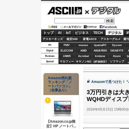
ASCII.jp
デジタル
トップ
AI
IoT
ビジネス
TECH
デジタル
i
アスキーキッズ
格安SIM
家電ASCII
アスキーグルメ
週刊
FMV
mouse
iiyamaPC
Sycom
PC
ELECOM
AMD
ASUS ROG
Digital
GIGABYTE
JAWS
Acrobat
kintone
Azure
Business
S
JAPANNEXT
マカフィー
キヤノンMJ
ソフマップ
Special
Amazon売れ筋
Amazonで見つけた！
ランキング「ノ
ートパソコン」
（在庫あり）
3万円引きは大き
WQHDディス
1
2026年05月15日 15時00
【Amazon.co.jp限
定】HP ノートパソ