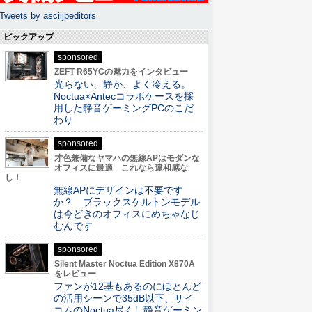
Tweets by asciijpeditors
ピックアップ
sponsored
ZEFT R65YCの魅力をインタビュー
光らない、静か、よく冷える。
Noctua×Antecコラボケースを採
用した静音ゲーミングPCのこだ
わり
sponsored
才色兼備なヤマハの無線APはモダンな
オフィスに最適 これなら違和感な
し！
無線APにデザインは不要です
か？ ブラックスケルトンモデル
は今どきのオフィスにめちゃなじ
むんです
sponsored
Silent Master Noctua Edition X870A
をレビュー
ファンが12基もあるのにほとんど
の活用シーンで35dB以下、サイ
コムのNoctua尽くし静音ゲーミン