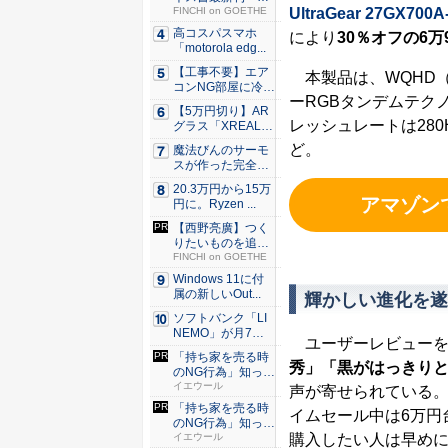
UltraGear 27GX700
極星 僕...
FINCHI on GOETHE
高コスパスマホ
により
30％オフの6万9
「motorola edg...
【工事不要】エア
本製品は、WQHD（2
コンNG部屋に冷房
ーRGBタンデムテク
を！ ...
【5万円切り】AR
レッシュレートは280H
グラス「XREAL
x...
ど。
魔法びんのサーモ
スが作った完全遮
光100...
20.3万円から15万
アマゾンで「
円に。Ryzen ...
【西野亮廣】つく
りたいものを追求
できる環...
FINCHI on GOETHE
Windows 11に付
属の新しいOut...
輝かしい進化を遂
ソフトバンク「LI
NEMO」が月7日
ユーザーレビューを
間、...
「持ち家を売る時
秀」「黒がはっきり
のNG行為」知って
るだけ...
イエウール
声が寄せられている。
「持ち家を売る時
イムセール中は6万円
のNG行為」知って
購入したい人は早め
るだけ...
イエウール