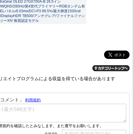
ltraGear OLED 27GX700A-B 26.5イン
/WQHD/280Hz/第4世代プライマリーRGBタンデム有
ELパネル/0.03ms/DCI-P3 99.5%/最大輝度1500cd/
/DisplayHDR TB500/アンチグレア/ファイナルファン
ジーXIV 推奨認定モデル
リエイトプログラムによる収益を得ている場合があります