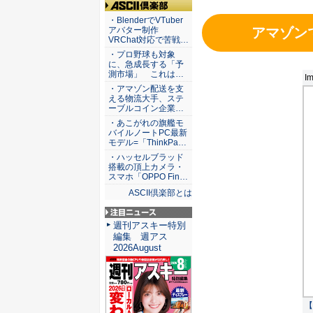
ASCII倶楽部
・BlenderでVTuber
アマゾンで「
アバター制作
VRChat対応で苦戦…
・プロ野球も対象
に、急成長する「予
測市場」 これは…
Im
・アマゾン配送を支
える物流大手、ステ
ーブルコイン企業…
・あこがれの旗艦モ
バイルノートPC最新
モデル=「ThinkPa…
・ハッセルブラッド
搭載の頂上カメラ・
スマホ「OPPO Fin…
ASCII倶楽部とは
注目ニュース
週刊アスキー特別
編集 週アス
2026August
【