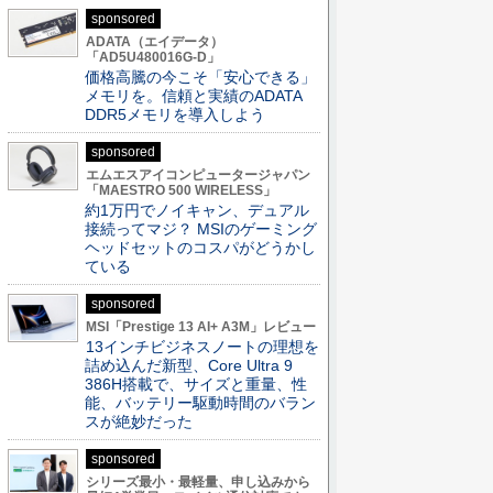
sponsored
ADATA（エイデータ）
「AD5U480016G-D」
価格高騰の今こそ「安心できる」
メモリを。信頼と実績のADATA
DDR5メモリを導入しよう
sponsored
エムエスアイコンピュータージャパン
「MAESTRO 500 WIRELESS」
約1万円でノイキャン、デュアル
接続ってマジ？ MSIのゲーミング
ヘッドセットのコスパがどうかし
ている
sponsored
MSI「Prestige 13 AI+ A3M」レビュー
13インチビジネスノートの理想を
詰め込んだ新型、Core Ultra 9
386H搭載で、サイズと重量、性
能、バッテリー駆動時間のバラン
スが絶妙だった
sponsored
シリーズ最小・最軽量、申し込みから