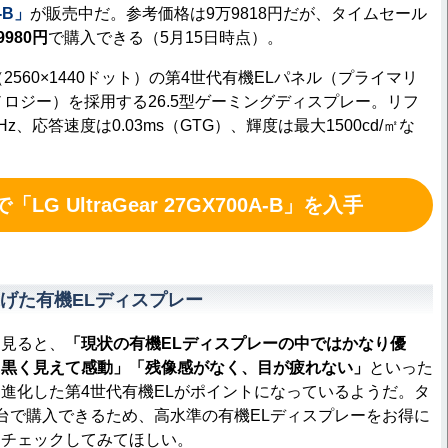
A-B」
が販売中だ。参考価格は9万9818円だが、タイムセール
980円
で購入できる（5月15日時点）。
560×1440ドット）の第4世代有機ELパネル（プライマリ
ノロジー）を採用する26.5型ゲーミングディスプレー。リフ
z、応答速度は0.03ms（GTG）、輝度は最大1500cd/㎡な
LG UltraGear 27GX700A-B」を入手
げた有機ELディスプレー
見ると、
「現状の有機ELディスプレーの中ではかなり優
と黒く見えて感動」「残像感がなく、目が疲れない」
といった
進化した第4世代有機ELがポイントになっているようだ。タ
台で購入できるため、高水準の有機ELディスプレーをお得に
にチェックしてみてほしい。