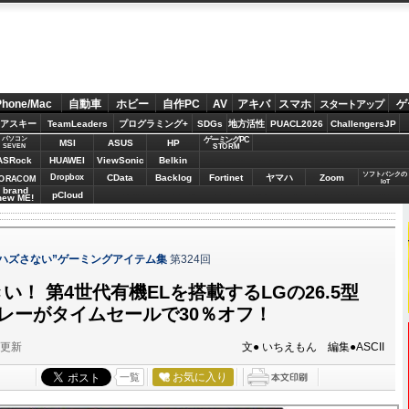
Phone/Mac
自動車
ホビー
自作PC
AV
アキバ
スマホ
ゲ
スタートアップ
アスキー
TeamLeaders
プログラミング+
SDGs
地方活性
PUACL2026
ChallengersJP
パソコン
ゲーミングPC
MSI
ASUS
HP
STORM
SEVEN
ASRock
HUAWEI
ViewSonic
Belkin
ソフトバンクの
Dropbox
CData
Backlog
Fortinet
ヤマハ
Zoom
ORACOM
IoT
brand
pCloud
new ME!
 “ハズさない”ゲーミングアイテム集
第324回
い！ 第4世代有機ELを搭載するLGの26.5型
プレーがタイムセールで30％オフ！
分更新
文● いちえもん 編集●ASCII
お気に入り
一覧