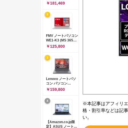
コン 15-fd 15.6イン
￥181,469
チ インテル Core 5
120U メモリ16GB
2
SSD512GB
Windows 11
Microsoft Office
2024搭載 WPS
Office搭載 カメラシ
FMV ノートパソコン
ャッター 指紋認証 薄
WE1-K3 (MS 365
型 Copilotキー搭載
Personal/Copilotキ
￥125,800
ナチュラルシルバー
ー搭載/Win 11/15.6
(BJ0M5PA-AAAI)
型/Core
3
i5/16GB/SSD
512GB/ホワイト)
FMVWK3E15W_AZ
Lenovo ノートパソ
コン パソコン
IdeaPad Slim 3 14.0
￥159,800
インチ AMD
Ryzen™ 5 8640HS
4
メモリ16GB
※本記事はアフィリ
SSD512GB
格・割引率などは記
Microsoft 365 試用
版 Windows11 バッ
い。
テリー駆動12.6時間
【Amazon.co.jp限
重量1.39kg ルナグレ
定】ASUS ノートパ