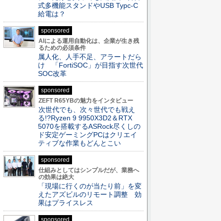
式多機能スタンドやUSB Typc-C
給電は？
sponsored
AIによる運用自動化は、企業が生き残
るための必須条件
属人化、人手不足、アラートだら
け 「FortiSOC」が目指す次世代
SOC改革
sponsored
ZEFT R65YBの魅力をインタビュー
次世代でも、次々世代でも戦え
る!?Ryzen 9 9950X3D2＆RTX
5070を搭載するASRock尽くしの
ド安定ゲーミングPCはクリエイ
ティブな作業もどんとこい
sponsored
仕組みとしてはシンプルだが、業務へ
の効果は絶大
「現場に行くのが当たり前」を変
えたアズビルのリモート調整 効
果はプライスレス
sponsored