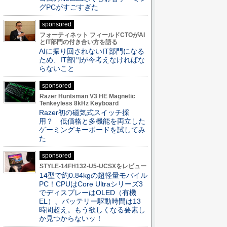
グPCがすごすぎた
sponsored
フォーティネット フィールドCTOがAI
とIT部門の付き合い方を語る
AIに振り回されないIT部門になる
ため、IT部門が今考えなければな
らないこと
sponsored
Razer Huntsman V3 HE Magnetic
Tenkeyless 8kHz Keyboard
Razer初の磁気式スイッチ採
用？ 低価格と多機能を両立した
ゲーミングキーボードを試してみ
た
sponsored
STYLE-14FH132-U5-UCSXをレビュー
14型で約0.84kgの超軽量モバイル
PC！CPUはCore Ultraシリーズ3
でディスプレーはOLED（有機
EL）、バッテリー駆動時間は13
時間超え。もう欲しくなる要素し
か見つからないッ！