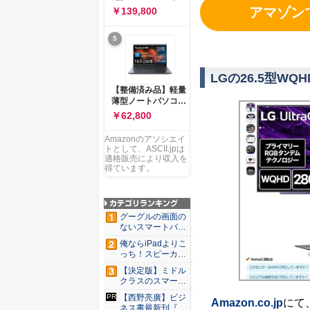
ー 83K9003JJP ノー
ソコン Vivobook 15
アマゾンで「
￥139,800
トPC
M1502NAQ 15.6イ
ンチ AMD Ryzen 7
5
170 メモリ16GB
SSD 512GB
Microsoft 365
Personal (24か月版)
LGの26.5型W
搭載 Windows 11 重
【整備済み品】軽量
量1.7kg Wi-Fi 6E ク
薄型ノートパソコン
ワイエットブルー
dynabook G83 ■
￥62,800
M1502NAQ-
13.3型
R7165BUWS
FHD(1920x1080) -
Amazonのアソシエイ
高性能第11世代Core
トとして、ASCII.jpは
i5-1135G7 - メモリ
適格販売により収入を
16GB - SSD 256GB
得ています。
- Webカメラ -
WiFi&Bluetooth -
USB Type-C - MS
Office 2021 - Win11
グーグルの画面の
搭載
ないスマートバン
ド「Go...
俺ならiPadよりこ
っち！スピーカー
9個...
【決定版】ミドル
クラスのスマート
フォンの...
【西野亮廣】ビジ
Amazon.co.jp
にて
ネス書最新刊『北