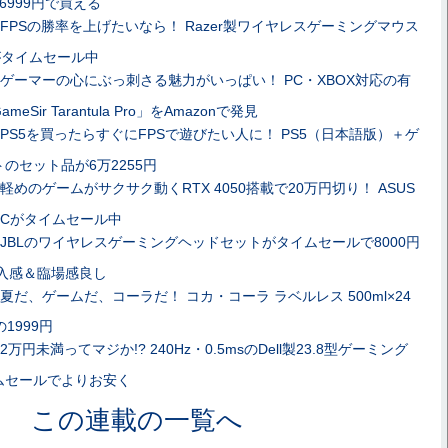
6999円で買える
FPSの勝率を上げたいなら！ Razer製ワイヤレスゲーミングマウス
ro」がタイムセール中
ゲーマーの心にぶっ刺さる魅力がいっぱい！ PC・XBOX対応の有
ir Tarantula Pro」をAmazonで発見
PS5を買ったらすぐにFPSで遊びたい人に！ PS5（日本語版）＋ゲ
のセット品が6万2255円
軽めのゲームがサクサク動くRTX 4050搭載で20万円切り！ ASUS
PCがタイムセール中
JBLのワイヤレスゲーミングヘッドセットがタイムセールで8000円
入感＆臨場感良し
夏だ、ゲームだ、コーラだ！ コカ・コーラ ラベルレス 500ml×24
1999円
2万円未満ってマジか!? 240Hz・0.5msのDell製23.8型ゲーミング
ムセールでよりお安く
この連載の一覧へ