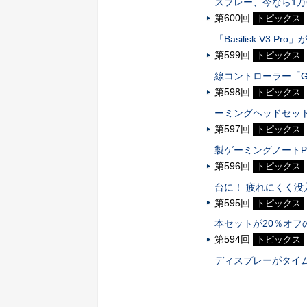
スプレー、今なら1万
第600回
トピックス
「Basilisk V3 P
第599回
トピックス
線コントローラー「GameS
第598回
トピックス
ーミングヘッドセット
第597回
トピックス
製ゲーミングノート
第596回
トピックス
台に！ 疲れにくく没
第595回
トピックス
本セットが20％オフの
第594回
トピックス
ディスプレーがタイ