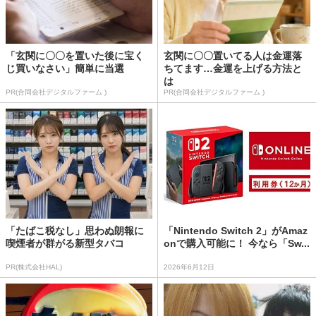
「玄関に〇〇を置いた後に宝く
玄関に〇〇置いてる人は金運落
じ買いなさい」簡単に当選
ちてます…金運を上げる方法と
は
PR(合同会社デジタルファーム )
PR(合同会社デジタルファーム )
「たばこ税なし」思わぬ朗報に
「Nintendo Switch 2」がAmaz
喫煙者が群がる新型タバコ
onで購入可能に！ 今なら「Sw...
PR(株式会社HAL)
2026年6月12日