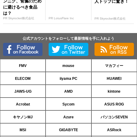
ンニク、腎臓のため
人トップに驚き！
に避けるべき食品
は？
PR Skyrocket株式会社
PR LotusFlare Inc
PR Skyrocket株式会社
公式アカウントをフォローして最新情報を手に入れよう
FMV
mouse
マカフィー
ELECOM
iiyama PC
HUAWEI
JAWS-UG
AMD
kintone
Acrobat
Sycom
ASUS ROG
キヤノンMJ
Azure
パソコンSEVEN
MSI
GIGABYTE
ASRock