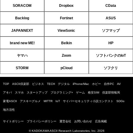
SORACOM
Dropbox
CData
Backlog
Fortinet
ASUS
JAPANNEXT
ViewSonic
ソフマップ
brand new ME!
Belkin
HP
ヤマハ
Zoom
ソフトバンクのIoT
STORM
pCloud
ソフクリ
TOP
ASCII倶楽部
ビジネス
TECH
デジタル
iPhone/Mac
ホビー
自作PC
AV
アキバ
スマホ
スタートアップ
プログラミング+
ゲーム
格安SIM
倶楽部情報局
家電ASCII
アスキーグルメ
MITTR
IoT
サイバーセキュリティ小説コンテスト
SDGs
地方活性
サイトポリシー
プライバシーポリシー
運営会社
お問い合わせ
広告掲載
© KADOKAWA ASCII Research Laboratories, Inc. 2026