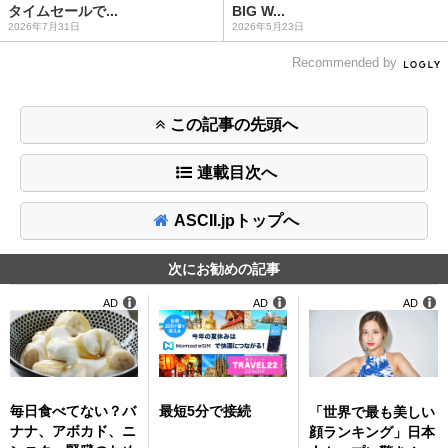
タイムセールで...
BIG W...
2026年7月31日
2026年5月23日
Recommended by
この記事の先頭へ
連載目次へ
ASCII.jpトップへ
次にお勧めの記事
AD
AD
AD
毎日食べてない？バ
最短5分で接続
「世界で最も美しい
ナナ、アボカド、ニ
顔ランキング」日本