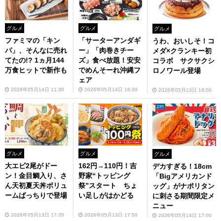
グルメ
グルメ
グルメ
ファミマの「キン
「サーターアンダギ
うわ、おいしそ！コ
パ」、そんなに売れ
ー」「肉巻きチー
メダ×クランキー初
てたの!? 1ヵ月144
ズ」食べ放題！安安
コラボ サクサクシ
万食ヒットで新作も
でめんそーれ沖縄フ
ロノワール登場
ェア
2026年05月14日 11:30
2026年05月14日 16:30
2026年05月13日 18:00
グルメ
グルメ
グルメ
大エビ2尾がドー
162円→110円！吉
デカすぎる！18cm
ン！金目鯛入り、さ
野家“トッピング
「Bigアメリカンド
ん天初夏天丼ボリュ
祭”スタート ちょ
ッグ」がナポリタン
ームばっちりで登場
い足しがはかどる
に刺さる期間限定メ
ニュー
2026年05月13日 17:35
2026年05月13日 17:50
2026年05月14日 17:00