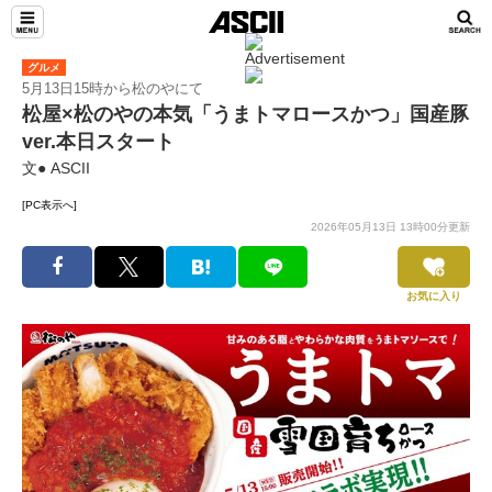
グルメ
5月13日15時から松のやにて
松屋×松のやの本気「うまトマロースかつ」国産豚
ver.本日スタート
文● ASCII
[PC表示へ]
2026年05月13日 13時00分更新
お気に入り