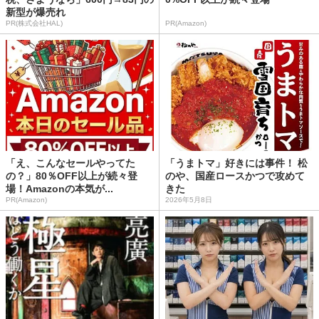
新型が爆売れ
PR(株式会社HAL)
PR(Amazon)
「え、こんなセールやってた
「うまトマ」好きには事件！ 松
の？」80％OFF以上が続々登
のや、国産ロースかつで攻めて
場！Amazonの本気が...
きた
PR(Amazon)
2026年5月8日