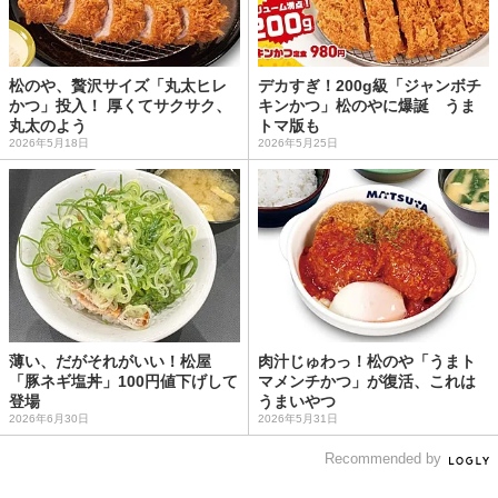
松のや、贅沢サイズ「丸太ヒレ
デカすぎ！200g級「ジャンボチ
かつ」投入！ 厚くてサクサク、
キンかつ」松のやに爆誕 うま
丸太のよう
トマ版も
2026年5月18日
2026年5月25日
薄い、だがそれがいい！松屋
肉汁じゅわっ！松のや「うまト
「豚ネギ塩丼」100円値下げして
マメンチかつ」が復活、これは
登場
うまいやつ
2026年6月30日
2026年5月31日
Recommended by