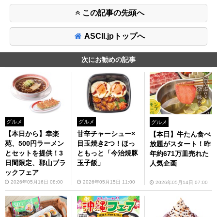
この記事の先頭へ
ASCII.jpトップへ
次にお勧めの記事
グルメ
グルメ
グルメ
【本日から】幸楽
甘辛チャーシュー×
【本日】牛たん食べ
苑、500円ラーメン
目玉焼き2つ！ほっ
放題がスタート！昨
とセットを提供！3
ともっと「今治焼豚
年約671万皿売れた
日間限定、郡山ブラ
玉子飯」
人気企画
ックフェア
2026年05月16日 08:00
2026年05月15日 11:00
2026年05月14日 07:00