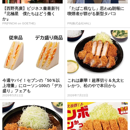
【西野亮廣】ビジネス書最新刊
「たばこ税なし」思わぬ朗報に
『北極星 僕たちはどう働く
喫煙者が群がる新型タバコ
か』
PR(FINCHI on GOETHE)
PR(株式会社HAL)
今週ヤバイ！セブンの「50％以
これは豪華！超厚切り＆丸太ヒ
上増量」にローソン100の「デカ
レかつ、松のやで本日から
盛り」フェアも
2026年5月11日
2026年7月22日