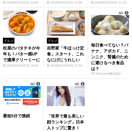
2026年05月10日 14:00
2026年05月10日 17:00
2026年05月08日 11:15
AD
グルメ
グルメ
毎日食べてない？バ
松屋のバタチキが今
吉野家「牛ほっけ定
ナナ、アボカド、ニ
年も！バター感UP
食」スタート、これ
ンニク、腎臓のため
で濃厚クリーミーに
なにげにうれしい
に避けるべき食品
2026年05月07日 19:00
2026年05月07日 17:00
は？
PR Skyrocket株式会社
AD
AD
最短5分で接続
「世界で最も美しい
顔ランキング」日本
人トップに驚き！