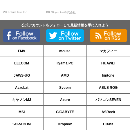
PR LotusFlare Inc
PR Skyrocket株式会社
公式アカウントをフォローして最新情報を手に入れよう
FMV
mouse
マカフィー
ELECOM
iiyama PC
HUAWEI
JAWS-UG
AMD
kintone
Acrobat
Sycom
ASUS ROG
キヤノンMJ
Azure
パソコンSEVEN
MSI
GIGABYTE
ASRock
SORACOM
Dropbox
CData