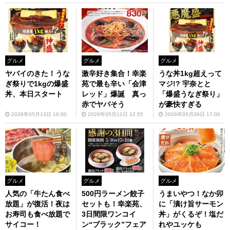
グルメ
グルメ
グルメ
ヤバイのきた！うな
激辛好き集合！幸楽
うな丼1kg超えって
ぎ祭りで1kgの爆盛
苑で最も辛い「会津
マジ!? 宇奈とと
丼、本日スタート
レッド」爆誕 真っ
「爆盛うなぎ祭り」
赤でヤバそう
が豪快すぎる
2026年05月13日 10:00
2026年05月11日 12:55
2026年05月09日 17:00
グルメ
グルメ
グルメ
人気の「牛たん食べ
500円ラーメン餃子
うまいやつ！なか卯
放題」が復活！夜は
セットも！幸楽苑、
に「漬け旨サーモン
お寿司も食べ放題で
3日間限ワンコイ
丼」がくるぞ！塩だ
サイコー！
ン“ブラック”フェア
れやユッケも