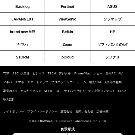
Backlog
Fortinet
ASUS
JAPANNEXT
ViewSonic
ソフマップ
brand new ME!
Belkin
HP
ヤマハ
Zoom
ソフトバンクのIoT
STORM
pCloud
ソフクリ
TOP
ASCII倶楽部
ビジネス
TECH
デジタル
iPhone/Mac
ホビー
自作PC
AV
アキバ
スマホ
スタートアップ
プログラミング+
ゲーム
格安SIM
倶楽部情報局
家電ASCII
アスキーグルメ
MITTR
IoT
サイバーセキュリティ小説コンテスト
SDGs
地方活性
サイトポリシー
プライバシーポリシー
運営会社
お問い合わせ
広告掲載
© KADOKAWA ASCII Research Laboratories, Inc. 2026
表示形式