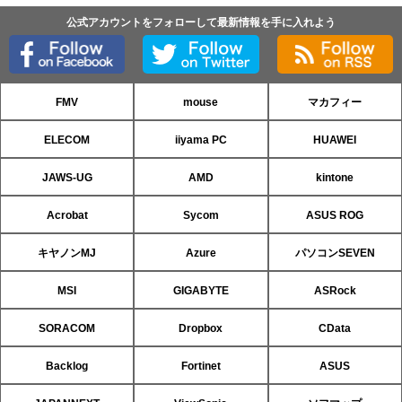
公式アカウントをフォローして最新情報を手に入れよう
FMV
mouse
マカフィー
ELECOM
iiyama PC
HUAWEI
JAWS-UG
AMD
kintone
Acrobat
Sycom
ASUS ROG
キヤノンMJ
Azure
パソコンSEVEN
MSI
GIGABYTE
ASRock
SORACOM
Dropbox
CData
Backlog
Fortinet
ASUS