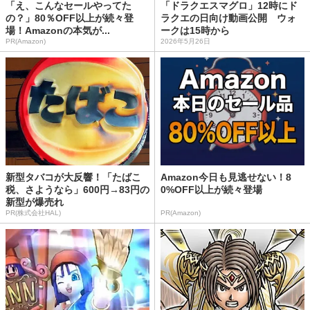
「え、こんなセールやってた
「ドラクエスマグロ」12時にド
の？」80％OFF以上が続々登
ラクエの日向け動画公開 ウォ
場！Amazonの本気が...
ークは15時から
PR(Amazon)
2026年5月26日
新型タバコが大反響！「たばこ
Amazon今日も見逃せない！8
税、さようなら」600円→83円の
0%OFF以上が続々登場
新型が爆売れ
PR(株式会社HAL)
PR(Amazon)