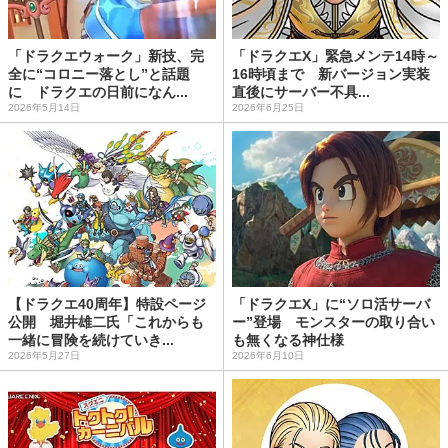
「ドラクエウォーク」新技、完
「ドラクエX」緊急メンテ14時～
全に“コロニー落とし”と話題
16時頃まで 新バージョン実装
に ドラクエの日前になん...
直後にサーバー不具...
2026年5月14日
2026年6月25日
【ドラクエ40周年】特設ページ
「ドラクエX」に“ソロ活サーバ
公開 堀井雄二氏「これからも
ー”登場 モンスターの取り合い
一緒に冒険を続けていき...
も無くなる神仕様
2026年5月27日
2026年6月10日