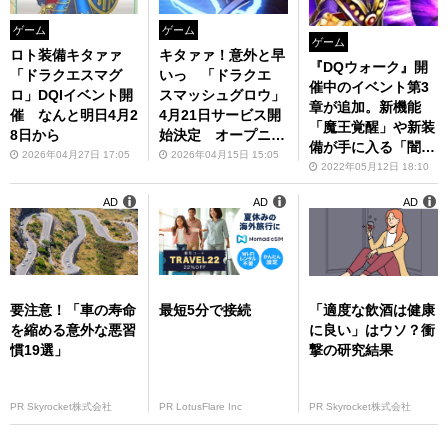
ゲーム
ゲーム
ゲーム
ロト装備キタァァ
キタァァ！意外と早
『DQウォーク』開
「ドラクエスマグ
いっ 「ドラクエ
催中のイベント第3
ロ」DQIイベント開
スマッシュグロウ」
章が追加。新機能
催 なんと明日4月2
4月21日サービス開
「魔王覚醒」や新装
8日から
始決定 オープニン
備が手に入る「闇の
グ制作は“神風動画”
2026年04月27日 17:05
2026年04月15日 15:05
覇者りゅうおう装備
2022年05月12日 18:10
ふくびき」も登場！
AD
AD
AD
要注意！「車の寿命
最短5分で接続
「適度な飲酒は健康
を縮める意外な悪習
に良い」はウソ？衝
慣19選」
撃の研究結果
PR Skyrocket株式会社
PR LotusFlare Inc
PR Skyrocket株式会社