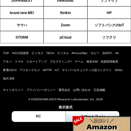
JAPANNEXT
ViewSonic
ソフマップ
brand new ME!
Belkin
HP
ヤマハ
Zoom
ソフトバンクのIoT
STORM
pCloud
ソフクリ
TOP
ASCII倶楽部
ビジネス
TECH
デジタル
iPhone/Mac
ホビー
自作PC
AV
アキバ
スマホ
スタートアップ
プログラミング+
ゲーム
格安SIM
倶楽部情報局
家電ASCII
アスキーグルメ
MITTR
IoT
サイバーセキュリティ小説コンテスト
SDGs
地方活性
サイトポリシー
プライバシーポリシー
運営会社
お問い合わせ
広告掲載
© KADOKAWA ASCII Research Laboratories, Inc. 2026
表示形式
PC
スマートフォン