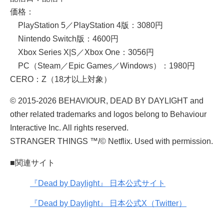
価格：
PlayStation 5／PlayStation 4版：3080円
Nintendo Switch版：4600円
Xbox Series X|S／Xbox One：3056円
PC（Steam／Epic Games／Windows）：1980円
CERO：Z（18才以上対象）
© 2015-2026 BEHAVIOUR, DEAD BY DAYLIGHT and
other related trademarks and logos belong to Behaviour
Interactive Inc. All rights reserved.
STRANGER THINGS ™/© Netflix. Used with permission.
■関連サイト
『Dead by Daylight』 日本公式サイト
『Dead by Daylight』 日本公式X（Twitter）