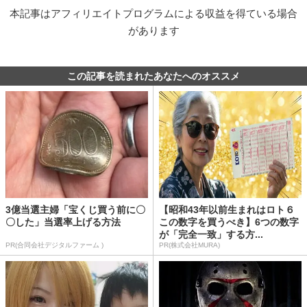
本記事はアフィリエイトプログラムによる収益を得ている場合
があります
この記事を読まれたあなたへのオススメ
3億当選主婦「宝くじ買う前に〇
【昭和43年以前生まれはロト６
〇した」当選率上げる方法
この数字を買うべき】6つの数字
が「完全一致」する方...
PR(合同会社デジタルファーム )
PR(株式会社MURA)