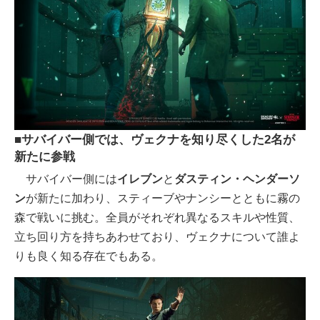
■サバイバー側では、ヴェクナを知り尽くした2名が
新たに参戦
サバイバー側には
イレブン
と
ダスティン・ヘンダーソ
ン
が新たに加わり、スティーブやナンシーとともに霧の
森で戦いに挑む。全員がそれぞれ異なるスキルや性質、
立ち回り方を持ちあわせており、ヴェクナについて誰よ
りも良く知る存在でもある。