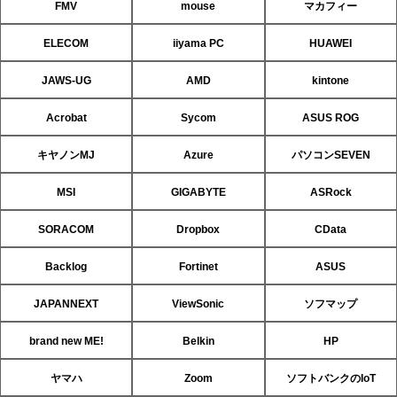
FMV
mouse
マカフィー
ELECOM
iiyama PC
HUAWEI
JAWS-UG
AMD
kintone
Acrobat
Sycom
ASUS ROG
キヤノンMJ
Azure
パソコンSEVEN
MSI
GIGABYTE
ASRock
SORACOM
Dropbox
CData
Backlog
Fortinet
ASUS
JAPANNEXT
ViewSonic
ソフマップ
brand new ME!
Belkin
HP
ヤマハ
Zoom
ソフトバンクのIoT