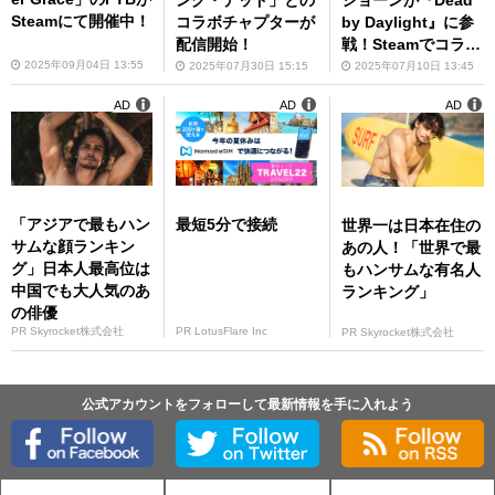
Steamにて開催中！
by Daylight』に参
コラボチャプターが
戦！Steamでコラボ
配信開始！
チャプターのPTBを
2025年09月04日 13:55
2025年07月10日 13:45
2025年07月30日 15:15
実施中
AD
AD
AD
「アジアで最もハン
最短5分で接続
世界一は日本在住の
サムな顔ランキン
あの人！「世界で最
グ」日本人最高位は
もハンサムな有名人
中国でも大人気のあ
ランキング」
の俳優
PR Skyrocket株式会社
PR LotusFlare Inc
PR Skyrocket株式会社
公式アカウントをフォローして最新情報を手に入れよう