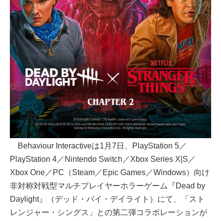
Behaviour Interactiveは1月7日、PlayStation 5／
PlayStation 4／Nintendo Switch／Xbox Series X|S／
Xbox One／PC（Steam／Epic Games／Windows）向け
非対称対戦型マルチプレイヤーホラーゲーム『Dead by
Daylight』（デッド・バイ・デイライト）にて、「スト
レンジャー・シングス」との第二弾コラボレーションが