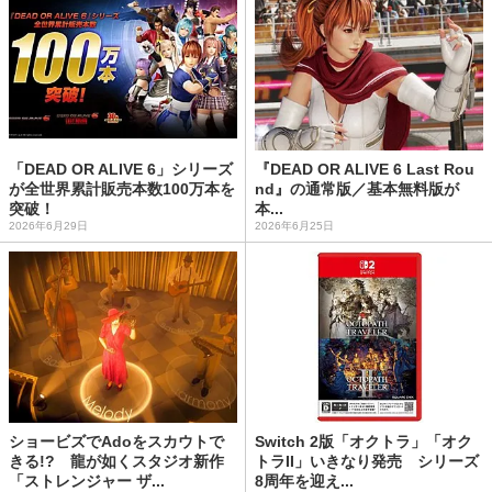
「DEAD OR ALIVE 6」シリーズ
『DEAD OR ALIVE 6 Last Rou
が全世界累計販売本数100万本を
nd』の通常版／基本無料版が
突破！
本...
2026年6月29日
2026年6月25日
ショービズでAdoをスカウトで
Switch 2版「オクトラ」「オク
きる!? 龍が如くスタジオ新作
トラII」いきなり発売 シリーズ
「ストレンジャー ザ...
8周年を迎え...