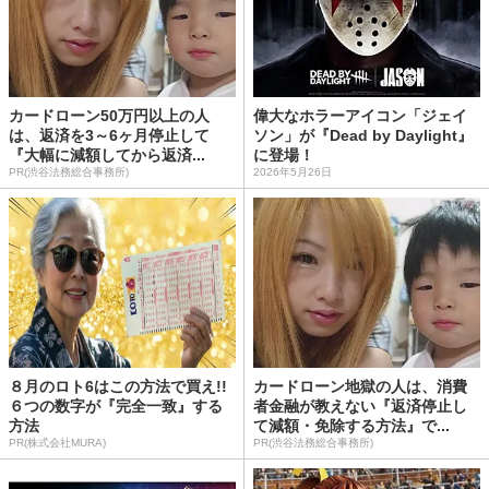
カードローン50万円以上の人
偉大なホラーアイコン「ジェイ
は、返済を3～6ヶ月停止して
ソン」が『Dead by Daylight』
『大幅に減額してから返済...
に登場！
PR(渋谷法務総合事務所)
2026年5月26日
８月のロト6はこの方法で買え!!
カードローン地獄の人は、消費
６つの数字が『完全一致』する
者金融が教えない『返済停止し
方法
て減額・免除する方法』で...
PR(株式会社MURA)
PR(渋谷法務総合事務所)