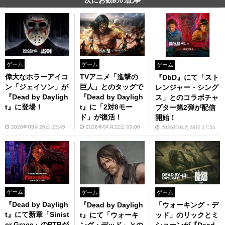
次にお勧めの記事
ゲーム
ゲーム
ゲーム
偉大なホラーアイコ
TVアニメ「進撃の
『DbD』にて「スト
ン「ジェイソン」が
巨人」とのタッグで
レンジャー・シング
『Dead by Dayligh
『Dead by Dayligh
ス」とのコラボチャ
t』に登場！
t』に「2対8モー
プター第2弾が配信
ド」が復活！
開始！
2026年05月26日 13:45
2026年04月22日 00:00
2026年01月28日 17:55
ゲーム
ゲーム
ゲーム
『Dead by Dayligh
「ウォーキング・デ
『Dead by Dayligh
t』にて新章「Sinist
ッド」のリックとミ
t』にて「ウォーキ
er Grace」のPTBが
ショーンが『Dead
ング・デッド」との