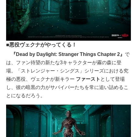
■悪役ヴェクナがやってくる！
『Dead by Daylight: Stranger Things Chapter 2』
で
は、ファン待望の新たな3キャラクターが霧の森に登
場。「ストレンジャー・シングス」シリーズにおける究
極の悪役、ヴェクナが新キラー
ファースト
として登場
し、彼の暗黒の力がサバイバーたちを常に追い詰めるこ
とになるだろう。