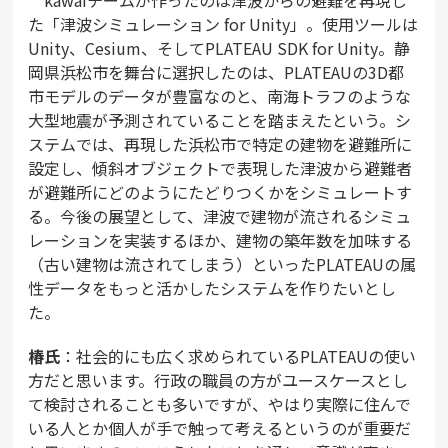
kawaiチームが作ったのは津波からの避難を再現し
た「津波シミュレーション for Unity」。使用ツールは
Unity、Cesium、そしてPLATEAU SDK for Unity。静
岡県浜松市を舞台に選択したのは、PLATEAUの3D都
市モデルのデータが豊富なのと、南海トラフのような
大型地震が予測されていることを踏まえたという。シ
ステムでは、再現した浜松市で特定の建物を避難所に
設定し、傾斜オブジェクトで表現した津波から避難者
が避難所にどのようにたどりつくかをシミュレートす
る。今後の展望として、津波で建物が流されるシミュ
レーションを実装するほか、建物の築年数を加味する
（古い建物は流されてしまう）といったPLATEAUの属
性データをもっと活かしたシステムを作りたいとし
た。
椿氏
：社会的にも広く求められているPLATEAUの使い
方だと思います。行政の職員の方がユースケースとし
て検討されることも多いですが、やはり実際に住んで
いる人とか個人が手で触って考えるというのが重要だ