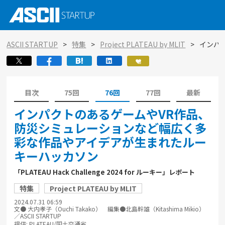
ASCII STARTUP
特集
Project PLATEAU by MLIT
インパ
目次
75回
76回
77回
最新
インパクトのあるゲームやVR作品、
防災シミュレーションなど幅広く多
彩な作品やアイデアが生まれたルー
キーハッカソン
「PLATEAU Hack Challenge 2024 for ルーキー」レポート
特集
Project PLATEAU by MLIT
2024.07.31 06:59
文● 大内孝子（Ouchi Takako） 編集●北島幹雄（Kitashima Mikio）
／ASCII STARTUP
提供: PLATEAU/国土交通省