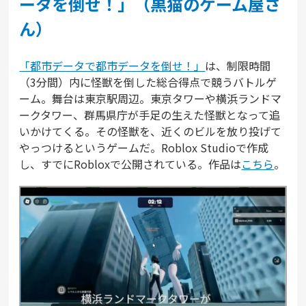
ータを倒せ！」（黒猫のゲーム屋さ
ん）
「都市データで都市データを倒せ！」
は、制限時間
（3分間）内に怪獣を倒した総合得点で競うバトルゲ
ーム。舞台は東京駅周辺。東京タワーや横浜ランドマ
ークタワー、群馬県庁が手足の生えた怪獣となって追
いかけてくる。その怪獣を、近くのビルを放り投げて
やっつけるというゲームだ。Roblox Studioで作成
し、すでにRobloxで公開されている。作品は
こちら
。