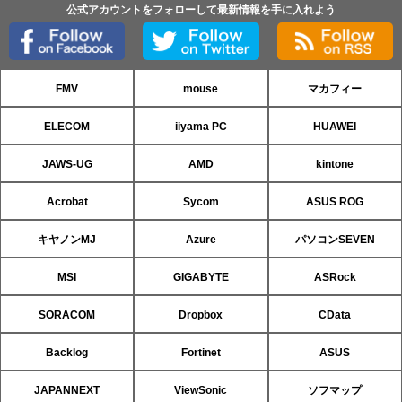
公式アカウントをフォローして最新情報を手に入れよう
FMV
mouse
マカフィー
ELECOM
iiyama PC
HUAWEI
JAWS-UG
AMD
kintone
Acrobat
Sycom
ASUS ROG
キヤノンMJ
Azure
パソコンSEVEN
MSI
GIGABYTE
ASRock
SORACOM
Dropbox
CData
Backlog
Fortinet
ASUS
JAPANNEXT
ViewSonic
ソフマップ