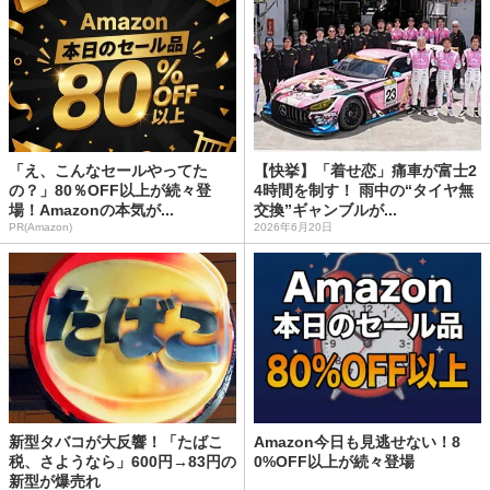
「え、こんなセールやってた
【快挙】「着せ恋」痛車が富士2
の？」80％OFF以上が続々登
4時間を制す！ 雨中の“タイヤ無
場！Amazonの本気が...
交換”ギャンブルが...
PR(Amazon)
2026年6月20日
新型タバコが大反響！「たばこ
Amazon今日も見逃せない！8
税、さようなら」600円→83円の
0%OFF以上が続々登場
新型が爆売れ