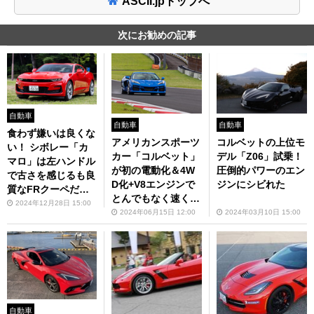
ASCII.jpトップへ
次にお勧めの記事
自動車
自動車
自動車
食わず嫌いは良くな
アメリカンスポーツ
コルベットの上位モ
い！ シボレー「カ
カー「コルベット」
デル「Z06」試乗！
マロ」は左ハンドル
が初の電動化＆4W
圧倒的パワーのエン
で古さを感じるも良
D化+V8エンジンで
ジンにシビれた
質なFRクーペだっ
とんでもなく速くな
た
2024年12月28日 15:00
った！
2024年06月15日 12:00
2024年03月10日 15:00
自動車