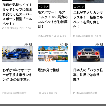
加速が気持ちイイ！
エンタメ
エンタメ
ミッドシップに生ま
モアパワー！ モア
これぞアメリカンマ
れ変わったスーパー
トルク！ 650馬力の
ッスル！ 新型コル
スポーツ新型「コル
コルベットがお披露
ベットを乗り倒し
ベット」
目！
た！
2022年01月10日 15:00
2015年06月09日 17:00
2014年03月29日 18:30
AD
AD
AD
わずか1年でオーナ
最短5分で接続
日本人の「バック駐
ーが手放す車ランキ
車」世界では非常
ング あの日本車も
識？
PR Skyrocket株式会社
PR LotusFlare Inc
PR Skyrocket株式会社