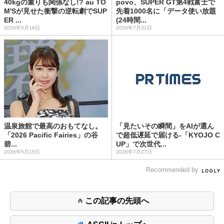
40kgの重りも関係なし!? au TO
povo、SUPER GT第4戦富士で
M'Sが見せた衝撃の逆転劇でSUP
先着1000名に「データ使い放題
ER ...
(24時間...
2026年5月16日
2026年7月31日
温泉旅館で最高のおもてなし。
「見たいその瞬間」をAIが選ん
「2026 Pacific Fairies」の谷
で超低遅延で届ける-「KYOJO C
碧...
UP」で次世代...
2026年5月15日
2026年7月27日
Recommended by
この記事の先頭へ