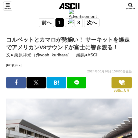
前へ
1
2
3
次へ
コルベットとカマロが勢揃い！ サーキットを爆走
でアメリカンV8サウンドが富士に響き渡る！
文● 栗原祥光（
@yosh_kurihara
） 編集●ASCII
[PC表示へ]
2024年06月16日 15時00分更新
お気に入り