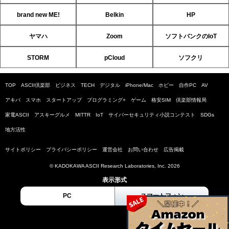
brand new ME!
Belkin
HP
ヤマハ
Zoom
ソフトバンクのIoT
STORM
pCloud
ソフクリ
TOP
ASCII倶楽部
ビジネス
TECH
デジタル
iPhone/Mac
ホビー
自作PC
AV
アキバ
スマホ
スタートアップ
プログラミング+
ゲーム
格安SIM
倶楽部情報局
家電ASCII
アスキーグルメ
MITTR
IoT
サイバーセキュリティ小説コンテスト
SDGs
地方活性
サイトポリシー
プライバシーポリシー
運営会社
お問い合わせ
広告掲載
© KADOKAWA ASCII Research Laboratories, Inc. 2026
表示形式
PC
スマートフォン