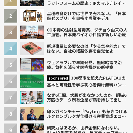
ラットフォームの歴史：IPのマルチレイヤ
ー化とAI時代への挑戦
品種改良だけでは世界で売れない。「日本
2
版ゼスプリ」を目指す農業モデル
CO中毒の注射型解毒薬、ダチョウ由来の人
3
工血管。日本発バイオが目指す新しい治療
新規事業に必要なのは「やる気や能力」で
4
はない。自社の経路依存を自覚せよ
ウェアラブルで早期発見、無線給電で治
5
療。負担を減らす医療機器の新提案
300都市を超えたPLATEAUの
sponsored
6
基本と可能性を学ぶ初心者向け無料ハンズ
オン開催！
なぜ6年間、犬版が出なかったのか。飼猫6
7
万匹のデータ所有企業が満を持して出し
た“犬用”「うちの子」の首輪
印メガベンチャー「Paytm」も惹きつける
8
ルクセンブルクが仕掛ける産業育成エコシ
ステム
研究力はあるが、世界企業になれない。
9
StartX創業者が狙う、日本ディープテック