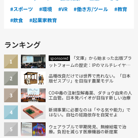
#スポーツ
#環境
#VR
#働き方/ツール
#教育
#飲食
#起業家教育
ランキング
「文庫」から始まった出版プラ
sponsored
1
ットフォームの歴史：IPのマルチレイヤー
化とAI時代への挑戦
品種改良だけでは世界で売れない。「日本
2
版ゼスプリ」を目指す農業モデル
CO中毒の注射型解毒薬、ダチョウ由来の人
3
工血管。日本発バイオが目指す新しい治療
新規事業に必要なのは「やる気や能力」で
4
はない。自社の経路依存を自覚せよ
ウェアラブルで早期発見、無線給電で治
5
療。負担を減らす医療機器の新提案