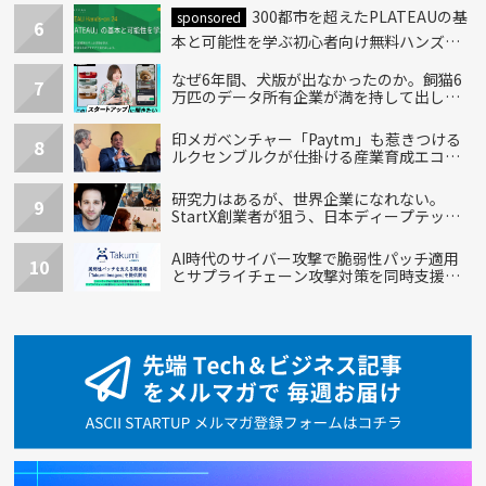
300都市を超えたPLATEAUの基
sponsored
6
本と可能性を学ぶ初心者向け無料ハンズオ
ン開催！
なぜ6年間、犬版が出なかったのか。飼猫6
7
万匹のデータ所有企業が満を持して出し
た“犬用”「うちの子」の首輪
印メガベンチャー「Paytm」も惹きつける
8
ルクセンブルクが仕掛ける産業育成エコシ
ステム
研究力はあるが、世界企業になれない。
9
StartX創業者が狙う、日本ディープテック
の再設計
AI時代のサイバー攻撃で脆弱性パッチ適用
10
とサプライチェーン攻撃対策を同時支援す
る新機能