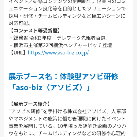
イベント／研修コンテンツの企画制作。企業内のコミ
ュニケーション良化等を目的としたソリューションで
採用・研修・チームビルディングなど幅広いシーンに
対応可能。
【コンテスト等受賞歴】
・総務省 令和3年度「テレワーク先駆者百選」
・横浜市主催第22回横浜ベンチャーピッチ登壇
【URL】
https://www.aso-biz.co.jp/
展示ブース名：体験型アソビ研修
「aso-biz（アソビズ）」
【展示ブース紹介】
“アソビ×研修”を手掛ける株式会社アソビズ。人事部
やマネジメントの施策に悩む管理職に向けたイベント
事業を展開している。10年培った謎解き企画のノウハ
ウをもとに、チームビルディングなどの研修や心理的