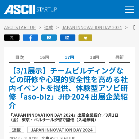
ASCII STARTUP
連載
JAPAN INNOVATION DAY 2024
【3
目次
16回
17回
18回
最新
【3/1展示】チームビルディングな
どの研修や心理的安全性を高める社
内イベントを提供、体験型アソビ研
修「aso-biz」――JID 2024 出展企業紹
介
「JAPAN INNOVATION DAY 2024」出展企業紹介／3月1日
（金） 東京・ベルサール汐留で開催（入場無料）
連載
JAPAN INNOVATION DAY 2024
2024.02.01 07:00
文●
ASCII STARTUP