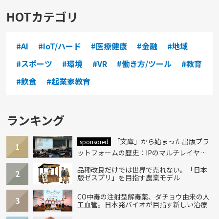
HOTカテゴリ
#AI
#IoT/ハード
#医療健康
#金融
#地域
#スポーツ
#環境
#VR
#働き方/ツール
#教育
#飲食
#起業家教育
ランキング
「文庫」から始まった出版プラ
sponsored
1
ットフォームの歴史：IPのマルチレイヤー
化とAI時代への挑戦
品種改良だけでは世界で売れない。「日本
2
版ゼスプリ」を目指す農業モデル
CO中毒の注射型解毒薬、ダチョウ由来の人
3
工血管。日本発バイオが目指す新しい治療