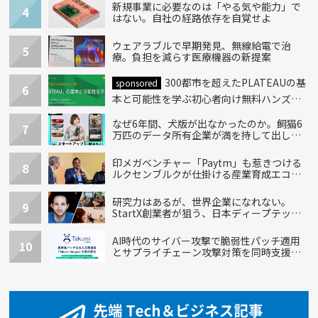
新規事業に必要なのは「やる気や能力」で
4
はない。自社の経路依存を自覚せよ
ウェアラブルで早期発見、無線給電で治
5
療。負担を減らす医療機器の新提案
300都市を超えたPLATEAUの基
sponsored
6
本と可能性を学ぶ初心者向け無料ハンズオ
ン開催！
なぜ6年間、犬版が出なかったのか。飼猫6
7
万匹のデータ所有企業が満を持して出し
た“犬用”「うちの子」の首輪
印メガベンチャー「Paytm」も惹きつける
8
ルクセンブルクが仕掛ける産業育成エコシ
ステム
研究力はあるが、世界企業になれない。
9
StartX創業者が狙う、日本ディープテック
の再設計
AI時代のサイバー攻撃で脆弱性パッチ適用
10
とサプライチェーン攻撃対策を同時支援す
る新機能