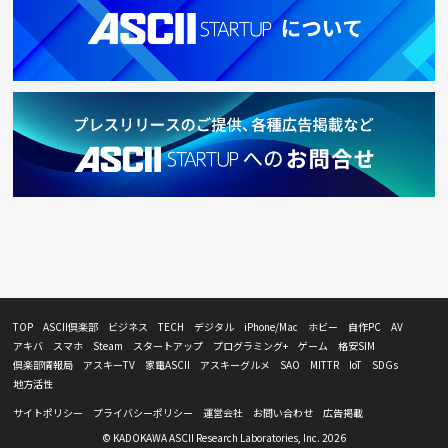
TOP
ASCII倶楽部
ビジネス
TECH
デジタル
iPhone/Mac
ホビー
自作PC
AV
アキバ
スマホ
Steam
スタートアップ
プログラミング+
ゲーム
格安SIM
倶楽部情報局
アスキーTV
家電ASCII
アスキーグルメ
SAO
MITTR
IoT
SDGs
地方活性
サイトポリシー
プライバシーポリシー
運営会社
お問い合わせ
広告掲載
© KADOKAWA ASCII Research Laboratories, Inc. 2026