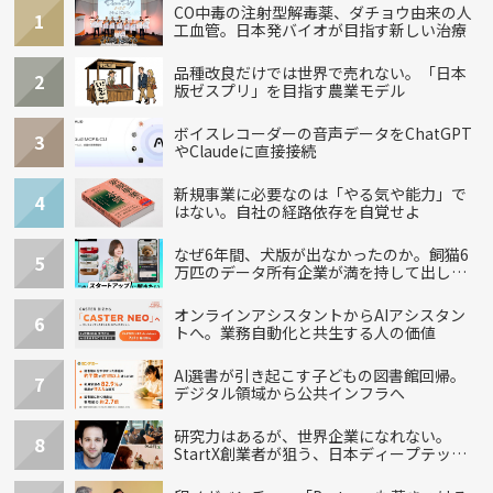
CO中毒の注射型解毒薬、ダチョウ由来の人
1
工血管。日本発バイオが目指す新しい治療
品種改良だけでは世界で売れない。「日本
2
版ゼスプリ」を目指す農業モデル
ボイスレコーダーの音声データをChatGPT
3
やClaudeに直接接続
新規事業に必要なのは「やる気や能力」で
4
はない。自社の経路依存を自覚せよ
なぜ6年間、犬版が出なかったのか。飼猫6
5
万匹のデータ所有企業が満を持して出し
た“犬用”「うちの子」の首輪
オンラインアシスタントからAIアシスタン
6
トへ。業務自動化と共生する人の価値
AI選書が引き起こす子どもの図書館回帰。
7
デジタル領域から公共インフラへ
研究力はあるが、世界企業になれない。
8
StartX創業者が狙う、日本ディープテック
の再設計