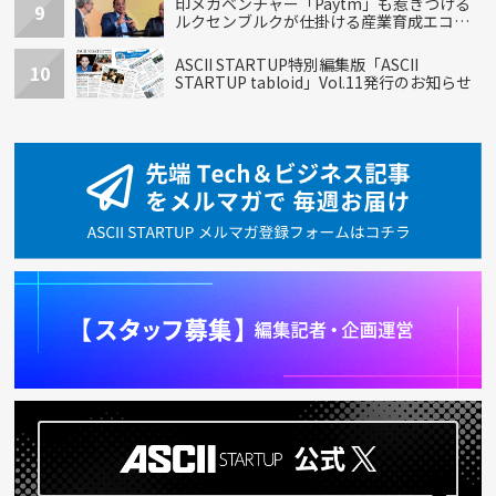
印メガベンチャー「Paytm」も惹きつける
9
ルクセンブルクが仕掛ける産業育成エコシ
ステム
ASCII STARTUP特別編集版「ASCII
10
STARTUP tabloid」Vol.11発行のお知らせ