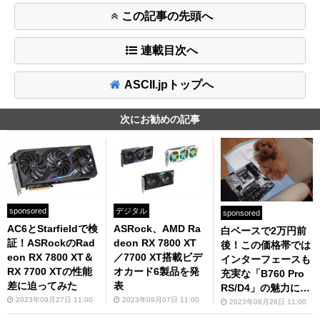
この記事の先頭へ
連載目次へ
ASCII.jpトップへ
次にお勧めの記事
sponsored
デジタル
sponsored
AC6とStarfieldで検
ASRock、AMD Ra
白ベースで2万円前
証！ASRockのRad
deon RX 7800 XT
後！この価格帯では
eon RX 7800 XT＆
／7700 XT搭載ビデ
インターフェースも
RX 7700 XTの性能
オカード6製品を発
充実な「B760 Pro
差に迫ってみた
表
RS/D4」の魅力に迫
2023年09月27日 11:00
2023年09月07日 11:00
る
2023年08月26日 11:00