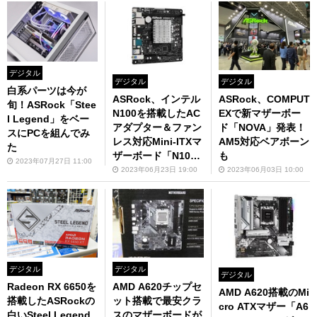
デジタル
デジタル
デジタル
白系パーツは今が
ASRock、インテル
ASRock、COMPUT
旬！ASRock「Stee
N100を搭載したAC
EXで新マザーボー
l Legend」をベー
アダプター＆ファン
ド「NOVA」発表！
スにPCを組んでみ
レス対応Mini-ITXマ
AM5対応ベアボーン
た
ザーボード「N100D
も
2023年07月27日 11:00
C-ITX」
2023年06月23日 19:00
2023年06月03日 10:00
デジタル
デジタル
デジタル
Radeon RX 6650を
AMD A620チップセ
AMD A620搭載のMi
搭載したASRockの
ット搭載で最安クラ
cro ATXマザー「A6
白いSteel Legend
スのマザーボードが