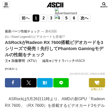
前へ
1
2
3
4
5
6
次へ
最新パーツ性能チェック
― 第415回
白いSteel Legendのビデオカードも登場!?
ASRockがRadeon RX 7600搭載ビデオカードを3
シリーズで発売！先行してPhantom Gamingモデ
ルの性能をチェック
文●
加藤勝明（KTU）
編集●
ジサトラハッチ
/ASCII
[PC表示へ]
2023年05月25日 22時00分更新
お気に入り
ASRockは5月26日11時より、AMDの新GPU「Radeon
RX 7600」（RX 7600）を搭載するビデオカード3モデル