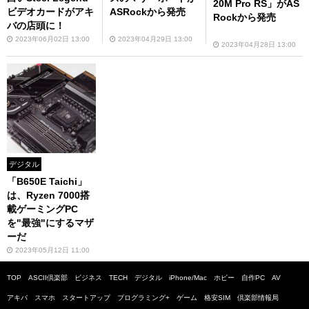
20M Pro RS」がAS
ビデオカードがアキ
ASRockから発売
Rockから発売
バの店頭に！
2023年06月02日 13:00
2023年04月29日 13:00
2023年04月28日 13:00
デジタル
「B650E Taichi」
は、Ryzen 7000搭
載ゲーミングPC
を"最強"にするマザ
ーだ
2023年05月12日 11:00
TOP
ASCII倶楽部
ビジネス
TECH
デジタル
iPhone/Mac
ホビー
自作PC
AV
アキバ
スマホ
スタートアップ
プログラミング+
ゲーム
格安SIM
倶楽部情報局