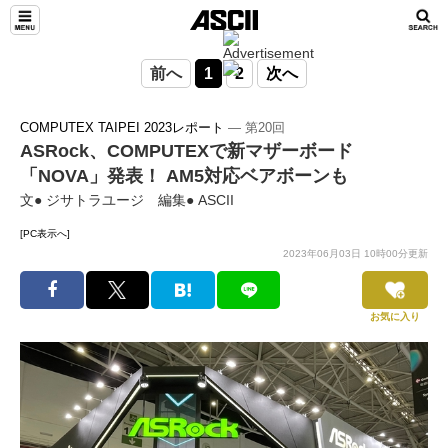
前へ
1
2
次へ
COMPUTEX TAIPEI 2023レポート
― 第20回
ASRock、COMPUTEXで新マザーボード
「NOVA」発表！ AM5対応ベアボーンも
文● ジサトラユージ 編集● ASCII
[PC表示へ]
2023年06月03日 10時00分更新
お気に入り