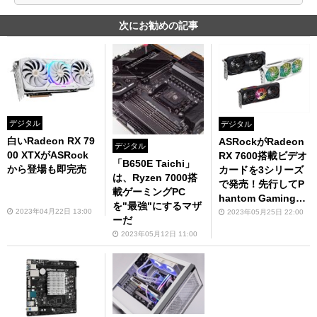
次にお勧めの記事
デジタル
デジタル
白いRadeon RX 79
ASRockがRadeon
デジタル
00 XTXがASRock
RX 7600搭載ビデオ
「B650E Taichi」
から登場も即完売
カードを3シリーズ
は、Ryzen 7000搭
で発売！先行してP
載ゲーミングPC
hantom Gamingモ
を"最強"にするマザ
デルの性能をチェッ
2023年04月22日 13:00
2023年05月25日 22:00
ーだ
ク
2023年05月12日 11:00