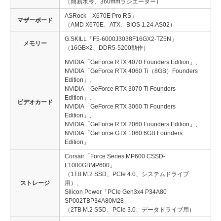
（簡易水冷、360mmラジエーター）
ASRock「X670E Pro RS」
マザーボード
（AMD X670E、ATX、BIOS 1.24.AS02）
G.SKILL「F5-6000J3038F16GX2-TZ5N」
メモリー
（16GB×2、DDR5-5200動作）
NVIDIA「GeForce RTX 4070 Founders Edition」、
NVIDIA「GeForce RTX 4060 Ti（8GB）Founders
Edition」、
NVIDIA「GeForce RTX 3070 Ti Founders
Edition」、
ビデオカード
NVIDIA「GeForce RTX 3060 Ti Founders
Edition」、
NVIDIA「GeForce RTX 2060 Founders Edition」、
NVIDIA「GeForce GTX 1060 6GB Founders
Edition」
Corsair「Force Series MP600 CSSD-
F1000GBMP600」
（1TB M.2 SSD、PCIe 4.0、システムドライブ
ストレージ
用）、
Silicon Power「PCIe Gen3x4 P34A80
SP002TBP34A80M28」
（2TB M.2 SSD、PCIe 3.0、データドライブ用）