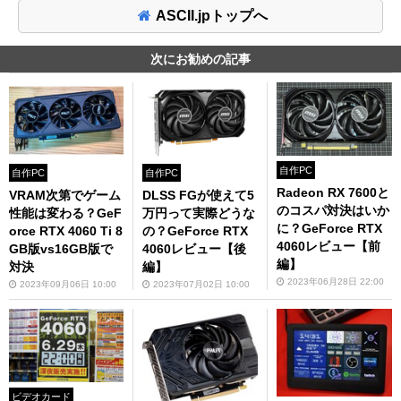
ASCII.jpトップへ
次にお勧めの記事
自作PC
自作PC
自作PC
Radeon RX 7600と
VRAM次第でゲーム
DLSS FGが使えて5
のコスパ対決はいか
性能は変わる？GeF
万円って実際どうな
に？GeForce RTX
orce RTX 4060 Ti 8
の？GeForce RTX
4060レビュー【前
GB版vs16GB版で
4060レビュー【後
編】
対決
編】
2023年06月28日 22:00
2023年09月06日 10:00
2023年07月02日 10:00
ビデオカード