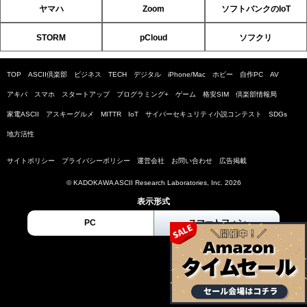
ヤマハ
Zoom
ソフトバンクのIoT
STORM
pCloud
ソフクリ
TOP
ASCII倶楽部
ビジネス
TECH
デジタル
iPhone/Mac
ホビー
自作PC
AV
アキバ
スマホ
スタートアップ
プログラミング+
ゲーム
格安SIM
倶楽部情報局
家電ASCII
アスキーグルメ
MITTR
IoT
サイバーセキュリティ小説コンテスト
SDGs
地方活性
サイトポリシー
プライバシーポリシー
運営会社
お問い合わせ
広告掲載
© KADOKAWA ASCII Research Laboratories, Inc. 2026
表示形式
PC
スマートフォン