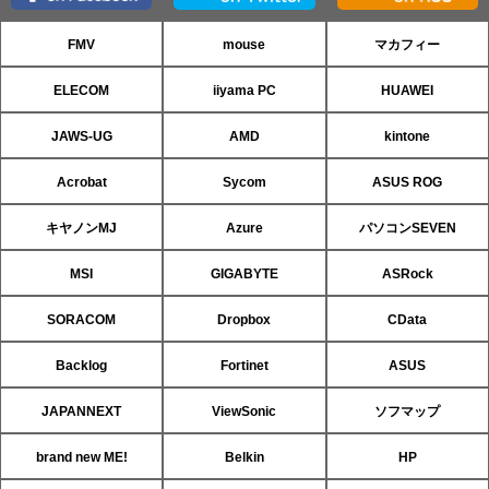
FMV
mouse
マカフィー
ELECOM
iiyama PC
HUAWEI
JAWS-UG
AMD
kintone
Acrobat
Sycom
ASUS ROG
キヤノンMJ
Azure
パソコンSEVEN
MSI
GIGABYTE
ASRock
SORACOM
Dropbox
CData
Backlog
Fortinet
ASUS
JAPANNEXT
ViewSonic
ソフマップ
brand new ME!
Belkin
HP