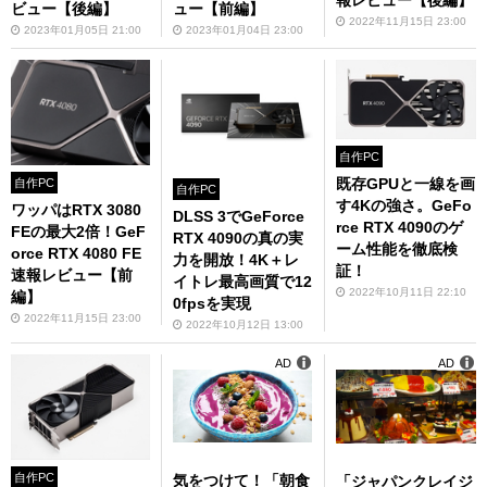
報レビュー【後編】
ビュー【後編】
ュー【前編】
2022年11月15日 23:00
2023年01月05日 21:00
2023年01月04日 23:00
自作PC
既存GPUと一線を画
自作PC
自作PC
す4Kの強さ。GeFo
ワッパはRTX 3080
DLSS 3でGeForce
rce RTX 4090のゲ
FEの最大2倍！GeF
RTX 4090の真の実
ーム性能を徹底検
orce RTX 4080 FE
力を開放！4K＋レ
証！
速報レビュー【前
イトレ最高画質で12
2022年10月11日 22:10
編】
0fpsを実現
2022年11月15日 23:00
2022年10月12日 13:00
AD
AD
自作PC
気をつけて！「朝食
「ジャパンクレイジ