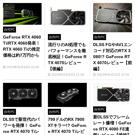
自作PC
GeForce RTX 4060
自作PC
自作PC
Ti/RTX 4060発表！
DLSS FGやAV1エン
流行りのAI処理でも
RTX 4060 Tiの推定
コード対応のRTX 3
パフォーマンスを徹
価格は約7万円から
080!? GeForce RT
底検証！GeForce R
X 4070レビュー【前
TX 4070レビュー
2023年05月18日 22:00
編】
【後編】
2023年04月12日 22:00
2023年04月23日 11:30
自作PC
自作PC
自作PC
新DLSSでフレーム
DLSSで新世代のパ
799ドルのRX 7900
レート爆増！GeFor
ワーを発揮！ GeFo
XTキラー!? GeForc
ce RTX 4080 FE速
rce RTX 4070 Tiレ
e RTX 4070 Tiレビ