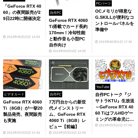
PCパーツ
「GeForce RTX 40
OCメモリが得意な
60」の夜間販売が2
自作PC
G.SKILLが便利なコ
9日22時に開催決定
GeForce RTX 4060
ントロールパネルを
Ti搭載でカード長約
準備中
170mm！冷却性能
2023年06月22日 13:00
と動作音も小型PC
2023年06月01日 17:30
自作向け
2023年06月03日 16:00
YouTube
自作PCトーク『ジ
ビデオカード
自作PC
サトラKTU』生放送
GeForce RTX 4060
7万円台からの新世
～GeForce RTX 40
Ti（8GB）が一挙20
代メインストリー
60 TiはフルHDゲー
製品発売、夜間販売
ム、GeForce RTX
ミングの革命児にな
も実施
4060 Ti（8GB）レ
るか？～
2023年05月22日 07:00
ビュー【前編】
2023年05月25日 01:54
2023年05月23日 22:00