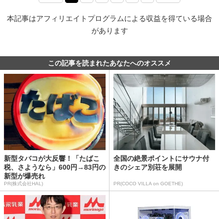
本記事はアフィリエイトプログラムによる収益を得ている場合
があります
この記事を読まれたあなたへのオススメ
新型タバコが大反響！「たばこ
全国の絶景ポイントにサウナ付
税、さようなら」600円→83円の
きのシェア別荘を展開
新型が爆売れ
PR(株式会社HAL)
PR(COCO VILLA on GOETHE)