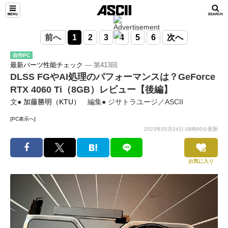
前へ
1
2
3
4
5
6
次へ
自作PC
最新パーツ性能チェック
― 第413回
DLSS FGやAI処理のパフォーマンスは？GeForce
RTX 4060 Ti（8GB）レビュー【後編】
文●
加藤勝明（KTU）
編集● ジサトラユージ／ASCII
[PC表示へ]
2023年05月24日 08時00分更新
お気に入り