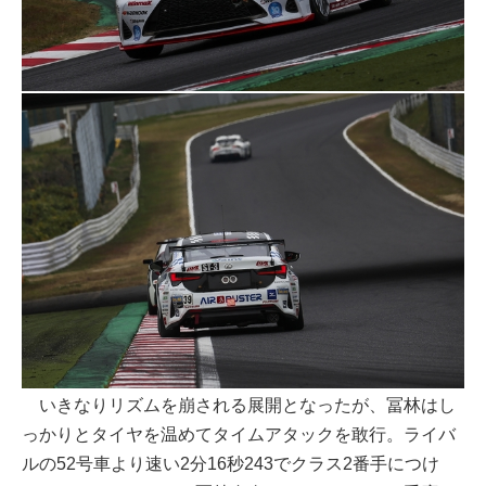
いきなりリズムを崩される展開となったが、冨林はし
っかりとタイヤを温めてタイムアタックを敢行。ライバ
ルの52号車より速い2分16秒243でクラス2番手につけ