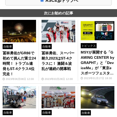
ASCII.jpトップへ
次にお勧めの記事
トピックス
自動車
自動車
MSYが展開する「G
冨林勇佑がGR86で
冨林勇佑、スーパー
AMING CENTER by
初めて挑んだ富士24
耐久2023はST-4ク
GRAPHT」と「Dev
時間！ トラブル連
ラスに！ 激闘＆波
iceMe」が「東京e
発もST-4クラス4位
乱が連続の開幕戦
スポーツフェスタ20
完走！
23」に出展
2023年01月17日 18:30
2023年06月08日 12:00
2023年03月28日 12:00
自動車
自動車
自動車