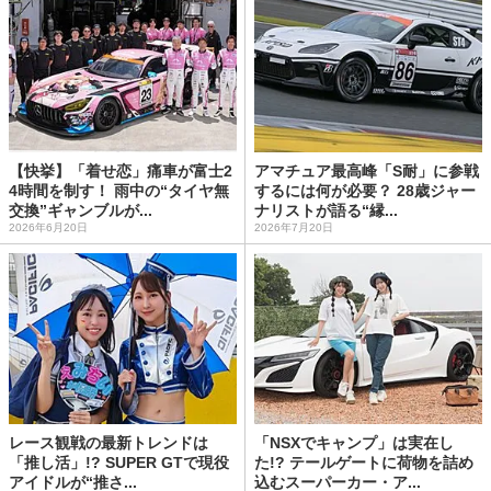
【快挙】「着せ恋」痛車が富士2
アマチュア最高峰「S耐」に参戦
4時間を制す！ 雨中の“タイヤ無
するには何が必要？ 28歳ジャー
交換”ギャンブルが...
ナリストが語る“縁...
2026年6月20日
2026年7月20日
レース観戦の最新トレンドは
「NSXでキャンプ」は実在し
「推し活」!? SUPER GTで現役
た!? テールゲートに荷物を詰め
アイドルが“推さ...
込むスーパーカー・ア...