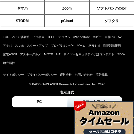
ヤマハ
Zoom
ソフトバンクのIoT
STORM
pCloud
ソフクリ
TOP
ASCII倶楽部
ビジネス
TECH
デジタル
iPhone/Mac
ホビー
自作PC
AV
アキバ
スマホ
スタートアップ
プログラミング+
ゲーム
格安SIM
倶楽部情報局
家電ASCII
アスキーグルメ
MITTR
IoT
サイバーセキュリティ小説コンテスト
SDGs
地方活性
サイトポリシー
プライバシーポリシー
運営会社
お問い合わせ
広告掲載
© KADOKAWA ASCII Research Laboratories, Inc. 2026
表示形式
PC
スマートフォン