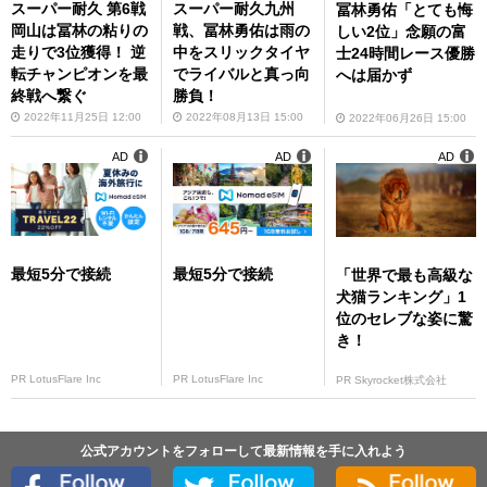
スーパー耐久 第6戦
スーパー耐久九州
冨林勇佑「とても悔
岡山は冨林の粘りの
戦、冨林勇佑は雨の
しい2位」念願の富
走りで3位獲得！ 逆
中をスリックタイヤ
士24時間レース優勝
転チャンピオンを最
でライバルと真っ向
へは届かず
終戦へ繋ぐ
勝負！
2022年11月25日 12:00
2022年08月13日 15:00
2022年06月26日 15:00
AD
AD
AD
最短5分で接続
最短5分で接続
「世界で最も高級な
犬猫ランキング」1
位のセレブな姿に驚
き！
PR LotusFlare Inc
PR LotusFlare Inc
PR Skyrocket株式会社
公式アカウントをフォローして最新情報を手に入れよう