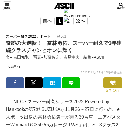
前へ
1
2
次へ
スーパー耐久2022レポート
― 第6回
奇跡の大逆転！ 冨林勇佑、スーパー耐久で3年連
続クラスチャンピオンに輝く
文● 吉田知弘 写真●加藤智充、吉見幸夫 編集●ASCII
[PC表示へ]
2022年12月24日 12時00分更新
お気に入り
ENEOS スーパー耐久シリーズ2022 Powered by
Hankookの第7戦 SUZUKAが11月26～27日に行われ、e
スポーツ出身の冨林勇佑選手が乗る39号車「エアバスタ
ーWinmax RC350 55ガレージ TWS」は、ST-3クラス2