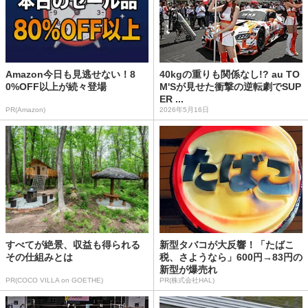
Amazon今日も見逃せない！8
40kgの重りも関係なし!? au TO
0%OFF以上が続々登場
M'Sが見せた衝撃の逆転劇でSUP
ER ...
PR(Amazon)
2026年5月16日
すべてが絶景、収益も得られる
新型タバコが大反響！「たばこ
その仕組みとは
税、さようなら」600円→83円の
新型が爆売れ
PR(COCO VILLA on GOETHE)
PR(株式会社HAL)