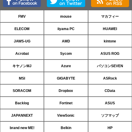
FMV
mouse
マカフィー
ELECOM
iiyama PC
HUAWEI
JAWS-UG
AMD
kintone
Acrobat
Sycom
ASUS ROG
キヤノンMJ
Azure
パソコンSEVEN
MSI
GIGABYTE
ASRock
SORACOM
Dropbox
CData
Backlog
Fortinet
ASUS
JAPANNEXT
ViewSonic
ソフマップ
brand new ME!
Belkin
HP