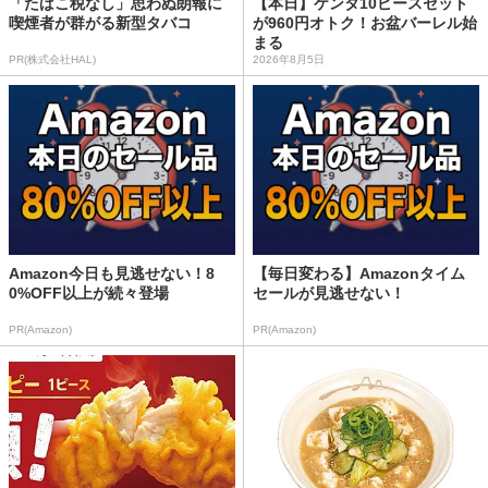
「たばこ税なし」思わぬ朗報に
【本日】ケンタ10ピースセット
喫煙者が群がる新型タバコ
が960円オトク！お盆バーレル始
まる
PR(株式会社HAL)
2026年8月5日
Amazon今日も見逃せない！8
【毎日変わる】Amazonタイム
0%OFF以上が続々登場
セールが見逃せない！
PR(Amazon)
PR(Amazon)