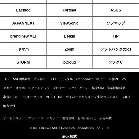
Backlog
Fortinet
ASUS
JAPANNEXT
ViewSonic
ソフマップ
brand new ME!
Belkin
HP
ヤマハ
Zoom
ソフトバンクのIoT
STORM
pCloud
ソフクリ
TOP
ASCII倶楽部
ビジネス
TECH
デジタル
iPhone/Mac
ホビー
自作PC
AV
アキバ
スマホ
スタートアップ
プログラミング+
ゲーム
格安SIM
倶楽部情報局
家電ASCII
アスキーグルメ
MITTR
IoT
サイバーセキュリティ小説コンテスト
SDGs
地方活性
サイトポリシー
プライバシーポリシー
運営会社
お問い合わせ
広告掲載
© KADOKAWA ASCII Research Laboratories, Inc. 2026
表示形式