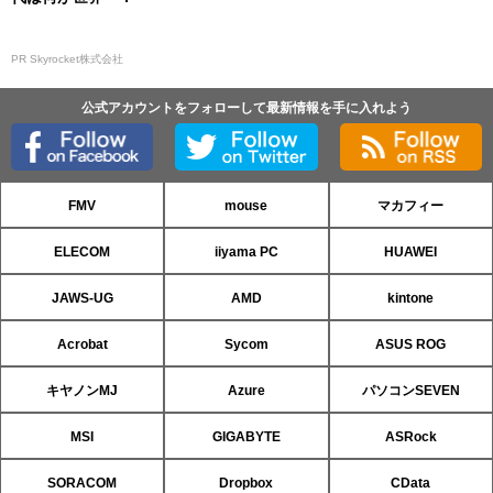
PR Skyrocket株式会社
公式アカウントをフォローして最新情報を手に入れよう
FMV
mouse
マカフィー
ELECOM
iiyama PC
HUAWEI
JAWS-UG
AMD
kintone
Acrobat
Sycom
ASUS ROG
キヤノンMJ
Azure
パソコンSEVEN
MSI
GIGABYTE
ASRock
SORACOM
Dropbox
CData