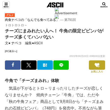
グルメ
肉食ナベコの「なんでも食べてみる」
― 第791回
トロトロトロ～
チーズにまみれたい人へ！ 牛角の限定ビビンバが
チーズ多くてハンパない
文●
ナベコ
編集●ASCII
[PC表示へ]
2022年09月22日 20時00分更新
お気に入り
牛角で「チーズまみれ」体験
気温が下がるとトロ～リまったりしたチーズが恋しく
なりませんか？ 焼肉チェーン「牛角」では、ただ今
「秋の牛角フェア」商品として9月8日から「チ～ズまみ
れの石焼ビビンバ」（748円）を発売中。不肖ながら筆