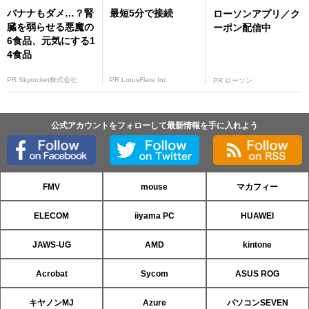
バナナもダメ…？腎
最短5分で接続
ローソンアプリ／ク
臓を弱らせる悪魔の
ーポン配信中
6食品、元気にする1
4食品
PR Skyrocket株式会社
PR LotusFlare Inc
PR ローソン
公式アカウントをフォローして最新情報を手に入れよう
FMV
mouse
マカフィー
ELECOM
iiyama PC
HUAWEI
JAWS-UG
AMD
kintone
Acrobat
Sycom
ASUS ROG
キヤノンMJ
Azure
パソコンSEVEN