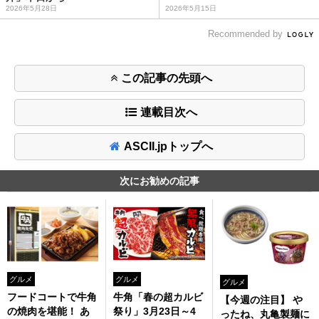
2026年5月28日
2026年5月15日
Recommended by
この記事の先頭へ
連載目次へ
ASCII.jpトップへ
次にお勧めの記事
グルメ
グルメ
グルメ
フードコートで牛角
牛角「春の超カルビ
【今週の注目】 や
の焼肉を堪能！ あ
祭り」3月23日～4
ったね、丸亀製麺に