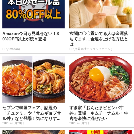
Amazon今日も見逃せない！8
玄関に〇〇置いてる人は金運落
0%OFF以上が続々登場
ちてます…金運を上げる方法と
は
PR(Amazon)
PR(合同会社デジタルファーム )
セブンで韓国フェア、話題の
すき家「おんたまビビンバ牛
「チュクミ」や「サムギョプサ
丼」登場 キムチ・ナムル・牛
ル丼」など登場！気になりす...
肉を豪快に混ぜたい
2026年5月29日
2026年6月2日