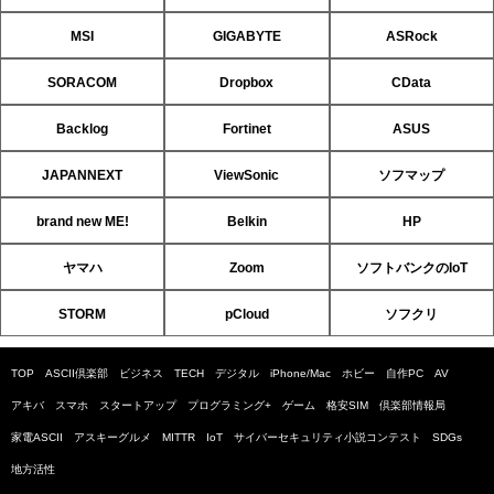
MSI
GIGABYTE
ASRock
SORACOM
Dropbox
CData
Backlog
Fortinet
ASUS
JAPANNEXT
ViewSonic
ソフマップ
brand new ME!
Belkin
HP
ヤマハ
Zoom
ソフトバンクのIoT
STORM
pCloud
ソフクリ
TOP
ASCII倶楽部
ビジネス
TECH
デジタル
iPhone/Mac
ホビー
自作PC
AV
アキバ
スマホ
スタートアップ
プログラミング+
ゲーム
格安SIM
倶楽部情報局
家電ASCII
アスキーグルメ
MITTR
IoT
サイバーセキュリティ小説コンテスト
SDGs
地方活性