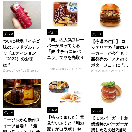
グルメ
グルメ
グルメ
「爽」の人気フレー
ついに登場「イチゴ
【今週の注目】 ロ
バーが帰ってくる！
味のレッドブル」レ
ッテリアの「鹿肉バ
「爽 生チョコinバ
ッドエディション
ーガー」が今年も！
ニラ」で冬を先取り
（2022）のお味
新発売の「ととのう
は？
ポタージュ」に「バ
2022年09月26日 11:45
ナナ甘酒」も見逃せ
2022年09月27日 16:30
2022年09月26日 11:00
ない
グルメ
グルメ
グルメ
【待ってました】雪
【モスバーガー】創
ローソンから新作ス
見だいふくと「和の
業当時のバーガーが
イーツ登場！ 「濃
匠」がコラボ！ や
楽しめるのは2週間
密カヌレ」と「生チ