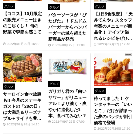
グルメ
グルメ
グルメ
【ココス】10月限定
【1日5食限定】「天
バターソースが「び
の販売メニューはき
丼てんや」スタッフ
たびた」！ドムドム
のこ尽くし！ 旬の
考案のメニューが商
バーガーからハンバ
野菜で季節を感じて
品化！ アイデア溢
ーガーの域を超えた
れるレシピをぜひ楽
新商品が発売
しんで
2022年09月29日 16:00
2022年09月27日 17:40
2022年09月29日 11:00
グルメ
グルメ
グルメ
ガリガリ君の「白い
サーロイン食べ放題
サワー」がリニュー
待ってました！ ケ
も!! 今月のステーキ
アル！より濃く・爽
ンタッキーの「いい
ガストの「29の日」
やかに進化した1
とこ」だけが詰まっ
は大満足＆リーズナ
本、食べてみない？
た夢のパックが割引
ブル＋サイドも豊
2022年09月27日 07:00
価格で登場
富！
2022年09月28日 14:15
2022年09月26日 17:20