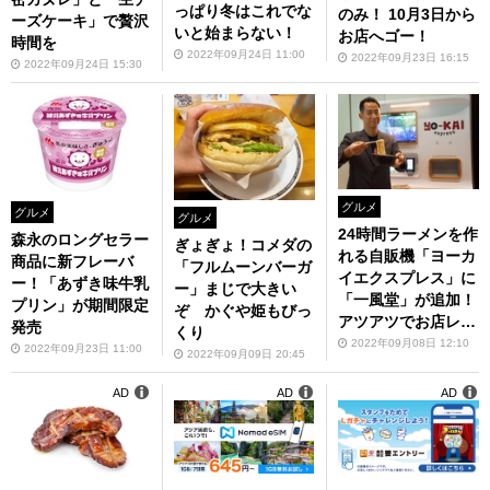
っぱり冬はこれでな
のみ！ 10月3日から
ーズケーキ」で贅沢
いと始まらない！
お店へゴー！
時間を
2022年09月24日 11:00
2022年09月23日 16:15
2022年09月24日 15:30
グルメ
グルメ
グルメ
24時間ラーメンを作
森永のロングセラー
ぎょぎょ！コメダの
れる自販機「ヨーカ
商品に新フレーバ
「フルムーンバーガ
イエクスプレス」に
ー！「あずき味牛乳
ー」まじで大きい
「一風堂」が追加！
プリン」が期間限定
ぞ かぐや姫もびっ
アツアツでお店レベ
発売
くり
ルだった！
2022年09月08日 12:10
2022年09月23日 11:00
2022年09月09日 20:45
AD
AD
AD