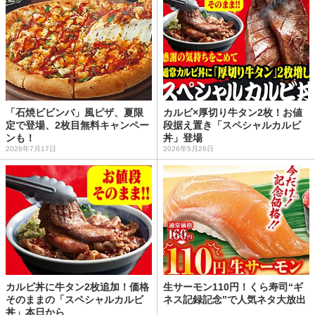
「石焼ビビンバ」風ピザ、夏限
カルビ×厚切り牛タン2枚！お値
定で登場、2枚目無料キャンペー
段据え置き「スペシャルカルビ
ンも！
丼」登場
2026年7月17日
2026年5月26日
カルビ丼に牛タン2枚追加！価格
生サーモン110円！くら寿司“ギ
そのままの「スペシャルカルビ
ネス記録記念”で人気ネタ大放出
丼」本日から