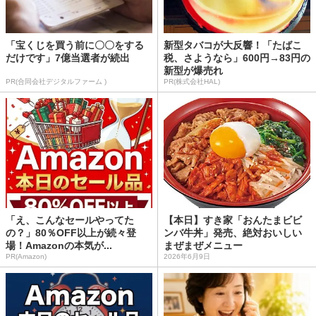
「宝くじを買う前に〇〇をする
新型タバコが大反響！「たばこ
だけです」7億当選者が続出
税、さようなら」600円→83円の
新型が爆売れ
PR(合同会社デジタルファーム )
PR(株式会社HAL)
「え、こんなセールやってた
【本日】すき家「おんたまビビ
の？」80％OFF以上が続々登
ンバ牛丼」発売、絶対おいしい
場！Amazonの本気が...
まぜまぜメニュー
PR(Amazon)
2026年6月9日