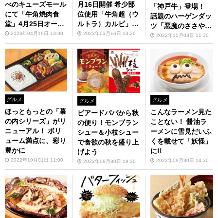
べのキューズモール
月16日開催 希少部
「神戸牛」登場！
にて「牛角焼肉食
位使用「牛角超（ウ
話題のハーゲンダッ
堂」4月25日オープ
ルトラ）カルビ」も
ツ「悪魔のささや
ン
注文可能
2023年04月19日 13:00
2023年03月16日 13:20
き」がついにお目見
2022年10月03日 11:30
え
グルメ
グルメ
グルメ
ほっともっとの「幕
こんなラーメン見た
ビアードパパから秋
の内シリーズ」がリ
ことない！ 醤油ラ
の便り！モンブラン
ニューアル！ ボリ
ーメンに雪見だいふ
シュー＆小枝シュー
ューム満点に、彩り
くを載せて「妖怪」
で食欲の秋を盛り上
豊かに
に!!
げよう
2022年10月01日 11:00
2022年09月30日 14:30
2022年09月30日 19:30