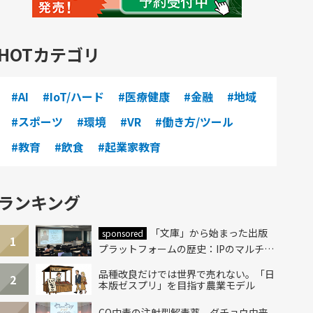
HOTカテゴリ
#AI
#IoT/ハード
#医療健康
#金融
#地域
#スポーツ
#環境
#VR
#働き方/ツール
#教育
#飲食
#起業家教育
ランキング
「文庫」から始まった出版
sponsored
1
プラットフォームの歴史：IPのマルチレ
イヤー化とAI時代への挑戦
品種改良だけでは世界で売れない。「日
2
本版ゼスプリ」を目指す農業モデル
CO中毒の注射型解毒薬、ダチョウ由来