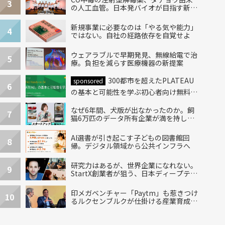
3
の人工血管。日本発バイオが目指す新し
い治療
新規事業に必要なのは「やる気や能力」
4
ではない。自社の経路依存を自覚せよ
ウェアラブルで早期発見、無線給電で治
5
療。負担を減らす医療機器の新提案
300都市を超えたPLATEAU
sponsored
6
の基本と可能性を学ぶ初心者向け無料ハ
ンズオン開催！
なぜ6年間、犬版が出なかったのか。飼
7
猫6万匹のデータ所有企業が満を持して
出した“犬用”「うちの子」の首輪
AI選書が引き起こす子どもの図書館回
8
帰。デジタル領域から公共インフラへ
研究力はあるが、世界企業になれない。
9
StartX創業者が狙う、日本ディープテッ
クの再設計
印メガベンチャー「Paytm」も惹きつけ
10
るルクセンブルクが仕掛ける産業育成エ
コシステム