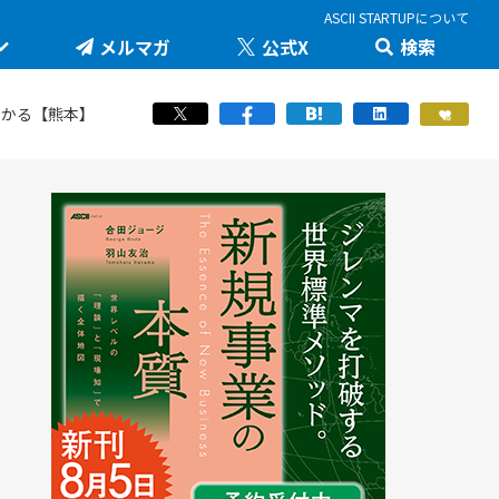
ASCII STARTUPについて
メルマガ
公式X
検索
未来を変える科学技術を追え！大学発の地味推しテ
JID 2026 by ASCII STARTUP
ック
医療健康
わかる【熊本】
STARTUP×知財戦略
羽山友治の【新規事業が動く思考スイッチ】
スポーツ
ICTスタートアップリーグ
マスク・ド・アナライズのスタートアップ！人事！
働き方/ツール
堺市・中百舌鳥の社会課題解決型イノベーション
JAPAN INNOVATION DAY 2024
起業家教育