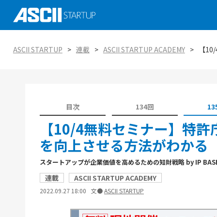
社会実装に向けた研究、技術 大学発スタ
ASCII STARTUP イベントピックアップ
がつくる未来を知る
AI
ASCII STARTUP
連載
ASCII STARTUP ACADEMY
【10
ASCII STARTUP特別編集版「ASCII STAR
ASCII STARTUP TechDay 2025
tabloid」
金融
エコシステムの潮流
ASCII STARTUP 今週のイチオシ！
環境
ViennaUP、オーストリア・ウィーン開
目次
134回
13
オープンイノベーション入門：手引きと実
タートアップフェス
教育
【10/4無料セミナー】特許庁
を向上させる方法がわかる
スタートアップが企業価値を高めるための知財戦略 by IP BASE 
連載
ASCII STARTUP ACADEMY
2022.09.27 18:00
文●
ASCII STARTUP