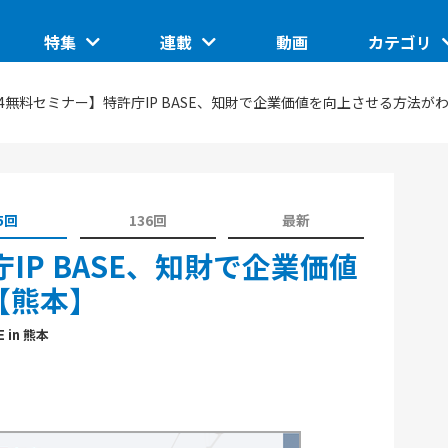
特集
連載
動画
カテゴリ
ートアップ
グローバルイベントピックアップ
このスタートアップに聞きたい
IoT/ハード
/4無料セミナー】特許庁IP BASE、知財で企業価値を向上させる方法が
TUP
日本で核融合は産業になるのか。商用化の条件とは
ASCII STARTUP ライトニングトーク
地域
埼玉県のイノベーション創出拠点「渋沢MIX」
JID 2025 by ASCII STARTUP
VR
催の分散型ス
SusHi Tech Tokyo 2026で見えた実装フェーズの技
5回
136回
最新
践ガイド
ASCII STARTUP ACADEMY
術
飲食
IP BASE、知財で企業価値
【熊本】
in 熊本